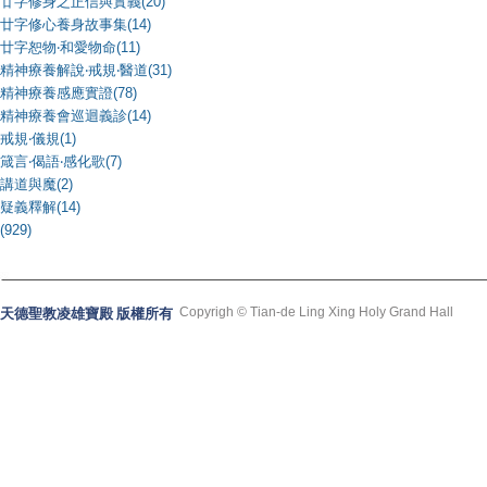
廿字修身之正信與實義(20)
廿字修心養身故事集(14)
廿字恕物‧和愛物命(11)
精神療養解說‧戒規‧醫道(31)
精神療養感應實證(78)
精神療養會巡迴義診(14)
戒規‧儀規(1)
箴言‧偈語‧感化歌(7)
講道與魔(2)
疑義釋解(14)
(929)
Copyrigh © Tian-de Ling Xing Holy Grand Hall
天德聖教凌雄寶殿 版權所有