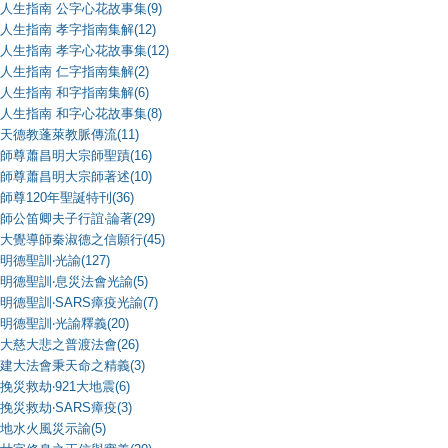
人生指南 公字心花故事集(9)
人生指南 孝字指南集解(12)
人生指南 孝字心花故事集(12)
人生指南 仁字指南集解(2)
人生指南 和字指南集解(6)
人生指南 和字心花故事集(8)
天德教蓬萊教脈傳流(11)
師尊蕭昌明大宗師聖蹟(16)
師尊蕭昌明大宗師著述(10)
師尊120年聖誕特刊(36)
師公笛卿夫子行誼‧論著(29)
大覺導師秦淑德之信願行(45)
明德聖訓‧光諭(127)
明德聖訓‧息災法會光諭(5)
明德聖訓‧SARS瘴疫光諭(7)
明德聖訓‧光諭釋義(20)
大慈大悲之普渡法會(26)
建大法會秉天命之精義(3)
挽災救劫‧921大地震(6)
挽災救劫‧SARS瘴疫(3)
地水火風災示諭(5)