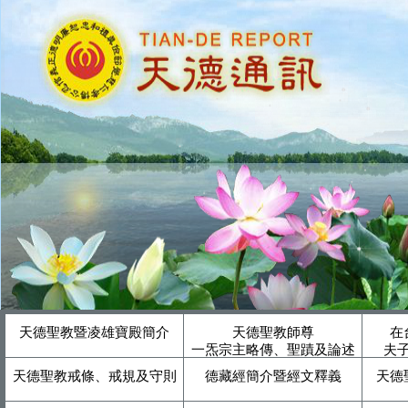
天德聖教暨凌雄寶殿簡介
天德聖教師尊
在
一炁宗主略傳、聖蹟及論述
夫
天德聖教戒條、戒規及守則
德藏經簡介暨經文釋義
天德