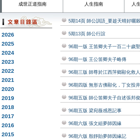
成世正道指南
人生指南
人
5期14頁 師公訓語_要趁天晴好曬
5期13頁 師公行誼
2026
2025
96期一版 王笛卿夫子一百二十歲
2024
96期一版 王公笛卿夫子略傳
2023
2022
96期三版 師尊於江西萍鄉顯化救
2021
96期四版 無形古佛顯化，丁女投
2020
2019
96期五版 師公笛卿夫子自述張邦
2018
96期五版 梁宛薇感恩記事
2017
96期六版 張文組夢師因緣
2016
2015
96期六版 殷靜貽夢師因緣記