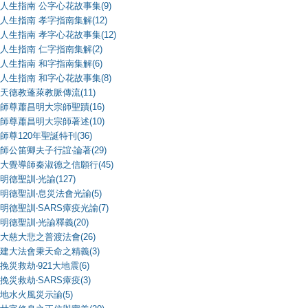
人生指南 公字心花故事集(9)
人生指南 孝字指南集解(12)
人生指南 孝字心花故事集(12)
人生指南 仁字指南集解(2)
人生指南 和字指南集解(6)
人生指南 和字心花故事集(8)
天德教蓬萊教脈傳流(11)
師尊蕭昌明大宗師聖蹟(16)
師尊蕭昌明大宗師著述(10)
師尊120年聖誕特刊(36)
師公笛卿夫子行誼‧論著(29)
大覺導師秦淑德之信願行(45)
明德聖訓‧光諭(127)
明德聖訓‧息災法會光諭(5)
明德聖訓‧SARS瘴疫光諭(7)
明德聖訓‧光諭釋義(20)
大慈大悲之普渡法會(26)
建大法會秉天命之精義(3)
挽災救劫‧921大地震(6)
挽災救劫‧SARS瘴疫(3)
地水火風災示諭(5)