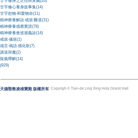
廿字修身之正信與實義(20)
廿字修心養身故事集(14)
廿字恕物‧和愛物命(11)
精神療養解說‧戒規‧醫道(31)
精神療養感應實證(78)
精神療養會巡迴義診(14)
戒規‧儀規(1)
箴言‧偈語‧感化歌(7)
講道與魔(2)
疑義釋解(14)
(929)
Copyrigh © Tian-de Ling Xing Holy Grand Hall
天德聖教凌雄寶殿 版權所有