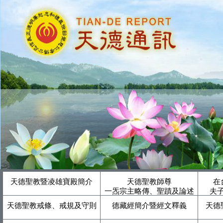
天德聖教暨凌雄寶殿簡介
天德聖教師尊
在
一炁宗主略傳、聖蹟及論述
夫
天德聖教戒條、戒規及守則
德藏經簡介暨經文釋義
天德