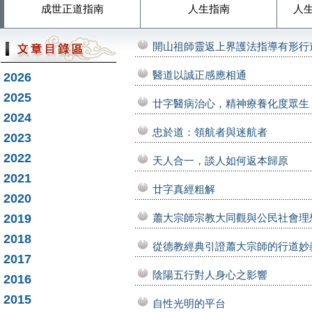
成世正道指南
人生指南
人
開山祖師靈返上界護法指導有形行
醫道以誠正感應相通
2026
2025
廿字醫病治心，精神療養化度眾生
2024
忠於道：領航者與迷航者
2023
2022
天人合一，談人如何返本歸原
2021
廿字真經粗解
2020
2019
蕭大宗師宗教大同觀與公民社會理
2018
從德教經典引證蕭大宗師的行道妙
2017
陰陽五行對人身心之影響
2016
2015
自性光明的平台