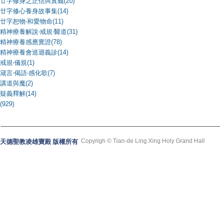
廿字修身之正信與實義(20)
廿字修心養身故事集(14)
廿字恕物‧和愛物命(11)
精神療養解說‧戒規‧醫道(31)
精神療養感應實證(78)
精神療養會巡迴義診(14)
戒規‧儀規(1)
箴言‧偈語‧感化歌(7)
講道與魔(2)
疑義釋解(14)
(929)
Copyrigh © Tian-de Ling Xing Holy Grand Hall
天德聖教凌雄寶殿 版權所有