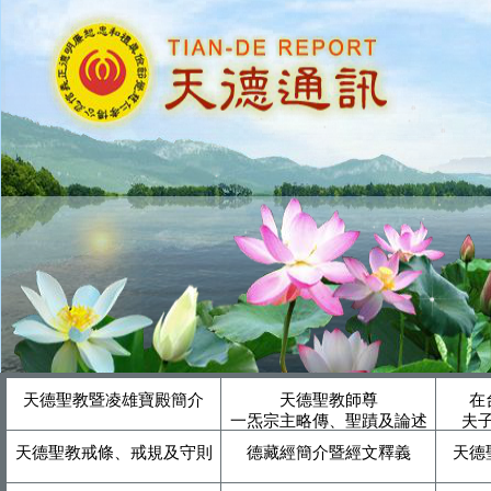
天德聖教暨凌雄寶殿簡介
天德聖教師尊
在
一炁宗主略傳、聖蹟及論述
夫
天德聖教戒條、戒規及守則
德藏經簡介暨經文釋義
天德