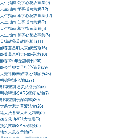
人生指南 公字心花故事集(9)
人生指南 孝字指南集解(12)
人生指南 孝字心花故事集(12)
人生指南 仁字指南集解(2)
人生指南 和字指南集解(6)
人生指南 和字心花故事集(8)
天德教蓬萊教脈傳流(11)
師尊蕭昌明大宗師聖蹟(16)
師尊蕭昌明大宗師著述(10)
師尊120年聖誕特刊(36)
師公笛卿夫子行誼‧論著(29)
大覺導師秦淑德之信願行(45)
明德聖訓‧光諭(127)
明德聖訓‧息災法會光諭(5)
明德聖訓‧SARS瘴疫光諭(7)
明德聖訓‧光諭釋義(20)
大慈大悲之普渡法會(26)
建大法會秉天命之精義(3)
挽災救劫‧921大地震(6)
挽災救劫‧SARS瘴疫(3)
地水火風災示諭(5)