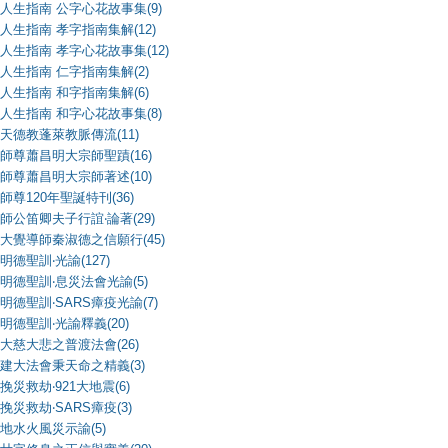
人生指南 公字心花故事集(9)
人生指南 孝字指南集解(12)
人生指南 孝字心花故事集(12)
人生指南 仁字指南集解(2)
人生指南 和字指南集解(6)
人生指南 和字心花故事集(8)
天德教蓬萊教脈傳流(11)
師尊蕭昌明大宗師聖蹟(16)
師尊蕭昌明大宗師著述(10)
師尊120年聖誕特刊(36)
師公笛卿夫子行誼‧論著(29)
大覺導師秦淑德之信願行(45)
明德聖訓‧光諭(127)
明德聖訓‧息災法會光諭(5)
明德聖訓‧SARS瘴疫光諭(7)
明德聖訓‧光諭釋義(20)
大慈大悲之普渡法會(26)
建大法會秉天命之精義(3)
挽災救劫‧921大地震(6)
挽災救劫‧SARS瘴疫(3)
地水火風災示諭(5)