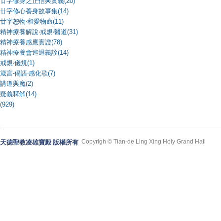
廿字修身之正信與實義(20)
廿字修心養身故事集(14)
廿字恕物‧和愛物命(11)
精神療養解說‧戒規‧醫道(31)
精神療養感應實證(78)
精神療養會巡迴義診(14)
戒規‧儀規(1)
箴言‧偈語‧感化歌(7)
講道與魔(2)
疑義釋解(14)
(929)
Copyrigh © Tian-de Ling Xing Holy Grand Hall
天德聖教凌雄寶殿 版權所有