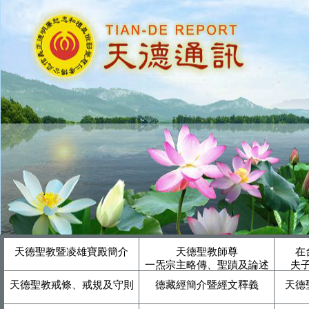
天德聖教暨凌雄寶殿簡介
天德聖教師尊
在
一炁宗主略傳、聖蹟及論述
夫
天德聖教戒條、戒規及守則
德藏經簡介暨經文釋義
天德