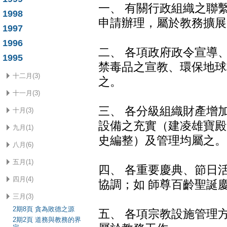
一、 有關行政組織之聯
1998
申請辦理，屬於教務擴展
1997
1996
二、 各項政府政令宣導
1995
禁毒品之宣教、環保地球
十二月(3)
之。
十一月(3)
三、 各分級組織財產增
十月(3)
設備之充實（建凌雄寶殿
九月(1)
史編整）及管理均屬之。
八月(6)
五月(1)
四、 各重要慶典、節日
四月(4)
協調；如 師尊百齡聖誕
三月(3)
2期8頁 貪為敗德之源
五、 各項宗教設施管理
2期2頁 道務與教務的界