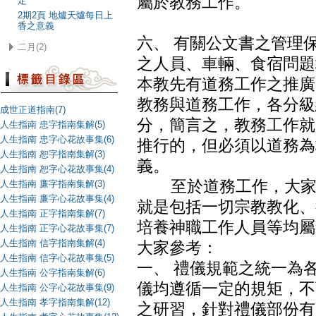
屬於教務工作。
定
2期2頁 地爐天爐每日上
香之意義
六、 有關公文書之管理
二月(2)
之人員、車輛、食宿問題
本教先有道務工作之推廣
教務與道務工作，各分級
成世正道指南(7)
分，簡言之，教務工作就
人生指南 忠字指南集解(5)
人生指南 忠字心花故事集(6)
推行的，但必須以道務為
人生指南 恕字指南集解(3)
義。
人生指南 恕字心花故事集(4)
至於道務工作，大家可
人生指南 廉字指南集解(3)
人生指南 廉字心花故事集(4)
就是包括一切宗教教化、
人生指南 正字指南集解(7)
培養神職工作人員等均屬
人生指南 正字心花故事集(7)
人生指南 信字指南集解(4)
大家參考：
人生指南 信字心花故事集(5)
一、 禮儀規範之統一為
人生指南 公字指南集解(6)
儀均遵循一定的規矩，不
人生指南 公字心花故事集(9)
人生指南 孝字指南集解(12)
之研習，針對禮儀部份有