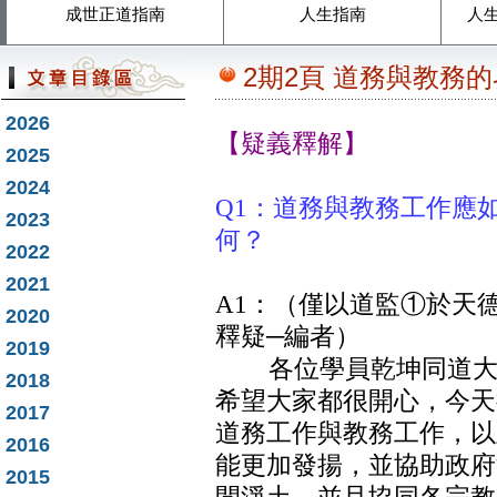
成世正道指南
人生指南
人
2期2頁 道務與教務
2026
【疑義釋解】
2025
2024
Q1：道務與教務工作應
2023
何？
2022
2021
A1：（僅以道監①於天
2020
釋疑─編者）
2019
各位學員乾坤同道大家
2018
希望大家都很開心，今天
2017
道務工作與教務工作，以
2016
能更加發揚，並協助政府
2015