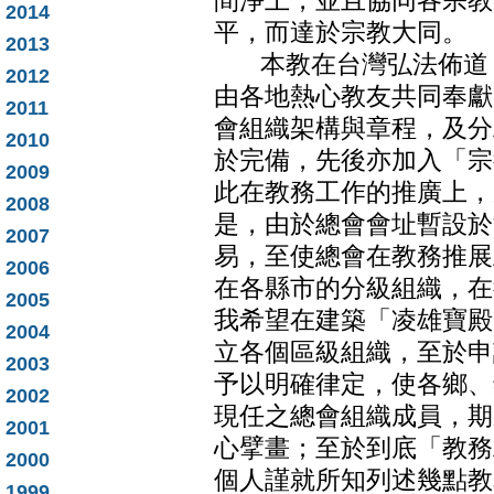
間淨土，並且協同各宗教
2014
平，而達於宗教大同。
2013
本教在台灣弘法佈道，
2012
由各地熱心教友共同奉獻
2011
會組織架構與章程，及分
2010
於完備，先後亦加入「宗
2009
此在教務工作的推廣上，
2008
是，由於總會會址暫設於
2007
易，至使總會在教務推展
2006
在各縣市的分級組織，在
2005
我希望在建築「凌雄寶殿
2004
立各個區級組織，至於申
2003
予以明確律定，使各鄉、
2002
現任之總會組織成員，期
2001
心擘畫；至於到底「教務
2000
個人謹就所知列述幾點教
1999