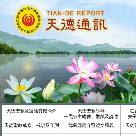
天德聖教暨凌雄寶殿簡介
天德聖教師尊
在
一炁宗主略傳、聖蹟及論述
夫
天德聖教戒條、戒規及守則
德藏經簡介暨經文釋義
天德