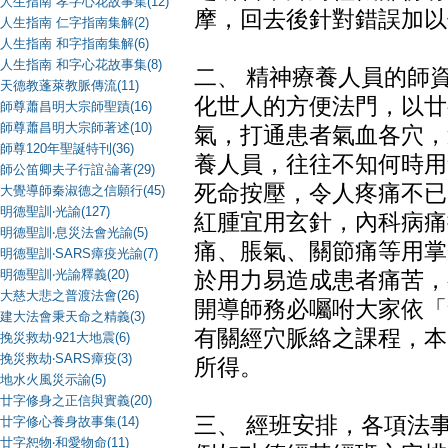
人生指南 孝字心花故事集(12)
摩，回去後針對錯誤加以
人生指南 仁字指南集解(2)
人生指南 和字指南集解(6)
人生指南 和字心花故事集(8)
二、 精神療養人員的師
天德教蓬萊教脈傳流(11)
化世人的方便法門，以廿
師尊蕭昌明大宗師聖蹟(16)
師尊蕭昌明大宗師著述(10)
氣，打通患者氣血各穴，
師尊120年聖誕特刊(36)
養人員，往往不知何時用
師公笛卿夫子行誼‧論著(29)
死命按壓，令人疼痛不已
大覺導師秦淑德之信願行(45)
明德聖訓‧光諭(127)
紅腫宜用玄針，內科病痛
明德聖訓‧息災法會光諭(5)
痛、脹氣、關節痛等用掌
明德聖訓‧SARS瘴疫光諭(7)
明德聖訓‧光諭釋義(20)
於用力易造成患者痛苦，
大慈大悲之普渡法會(26)
開導師務必囑咐大家依「
建大法會秉天命之精義(3)
有關經穴脈絡之課程，本
挽災救劫‧921大地震(6)
挽災救劫‧SARS瘴疫(3)
所得。
地水火風災示諭(5)
廿字修身之正信與實義(20)
三、 經班安排，各項法
廿字修心養身故事集(14)
廿字恕物‧和愛物命(11)