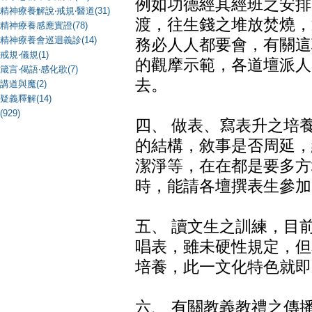
例如功德經其經班之安排
精神療養解說‧戒規‧醫道(31)
渡，往生錢之堆放焚燒，
精神療養感應實證(78)
精神療養會巡迴義診(14)
務必人人都要會，有關這
戒規‧儀規(1)
的觀摩示範，各道壇派人
箴言‧偈語‧感化歌(7)
去。
講道與魔(2)
疑義釋解(14)
(929)
四、 做表、寫表升之培
的結構，敘事是否周延，
潔淨等，在在都是要多方
時，能請各壇撰表生參加
五、 讀文生之訓練，目
唱表，雖未硬性規定，但
培養，此一文化特色就即
六、 有關教義教禮之傳