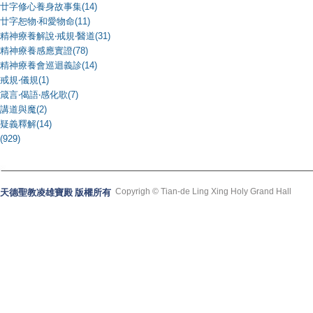
廿字修心養身故事集(14)
廿字恕物‧和愛物命(11)
精神療養解說‧戒規‧醫道(31)
精神療養感應實證(78)
精神療養會巡迴義診(14)
戒規‧儀規(1)
箴言‧偈語‧感化歌(7)
講道與魔(2)
疑義釋解(14)
(929)
Copyrigh © Tian-de Ling Xing Holy Grand Hall
天德聖教凌雄寶殿 版權所有