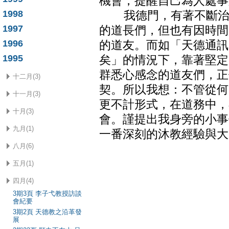
機會，提醒自己為人處事
1998
我德門，有著不斷治病
1997
的道長們，但也有因時間
1996
的道友。而如「天德通訊
1995
矣」的情況下，靠著堅定
群悉心感念的道友們，正
十二月(3)
契。所以我想：不管從何
十一月(3)
更不計形式，在道務中，
十月(3)
會。謹提出我身旁的小事
九月(1)
一番深刻的沐教經驗與大
八月(6)
五月(1)
四月(4)
3期3頁 李子弋教授訪談
會紀要
3期2頁 天德教之沿革發
展