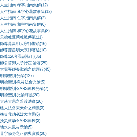
人生指南 孝字指南集解(12)
人生指南 孝字心花故事集(12)
人生指南 仁字指南集解(2)
人生指南 和字指南集解(6)
人生指南 和字心花故事集(8)
天德教蓬萊教脈傳流(11)
師尊蕭昌明大宗師聖蹟(16)
師尊蕭昌明大宗師著述(10)
師尊120年聖誕特刊(36)
師公笛卿夫子行誼‧論著(29)
大覺導師秦淑德之信願行(45)
明德聖訓‧光諭(127)
明德聖訓‧息災法會光諭(5)
明德聖訓‧SARS瘴疫光諭(7)
明德聖訓‧光諭釋義(20)
大慈大悲之普渡法會(26)
建大法會秉天命之精義(3)
挽災救劫‧921大地震(6)
挽災救劫‧SARS瘴疫(3)
地水火風災示諭(5)
廿字修身之正信與實義(20)