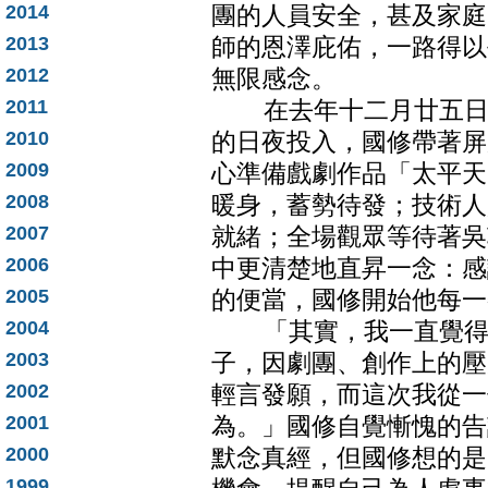
2014
團的人員安全，甚及家庭
2013
師的恩澤庇佑，一路得以
2012
無限感念。
2011
在去年十二月廿五日，
2010
的日夜投入，國修帶著屏
2009
心準備戲劇作品「太平天
2008
暖身，蓄勢待發；技術人
2007
就緒；全場觀眾等待著吳
2006
中更清楚地直昇一念：感
2005
的便當，國修開始他每一
2004
「其實，我一直覺得自
2003
子，因劇團、創作上的壓
2002
輕言發願，而這次我從一
2001
為。」國修自覺慚愧的告
2000
默念真經，但國修想的是
1999