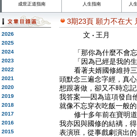
成世正道指南
人生指南
人
3期23頁 願力不在大
2026
文
‧
王月
2025
2024
「那你為什麼不會忘
2023
「因為已經是我的生
2022
看著夫婿國修維持三個
2021
頭默念三遍念字經，真心
2020
想跟著做，卻又不時忘記
2019
我答案──因為這項發自
2018
就像不忘穿衣吃飯一般的
2017
修十多年前在寶明道長
2016
我亦因與國修的結褵，得
2015
表演班，從事戲劇演出的