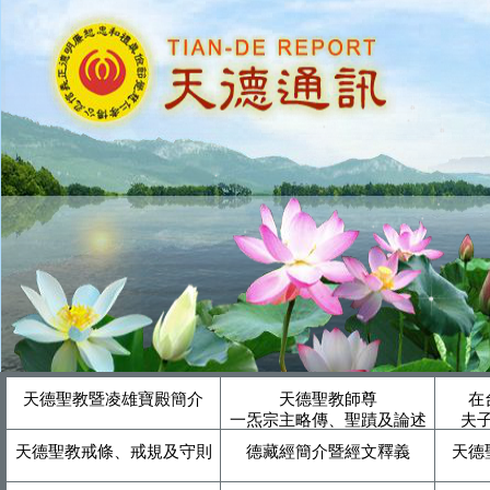
天德聖教暨凌雄寶殿簡介
天德聖教師尊
在
一炁宗主略傳、聖蹟及論述
夫
天德聖教戒條、戒規及守則
德藏經簡介暨經文釋義
天德