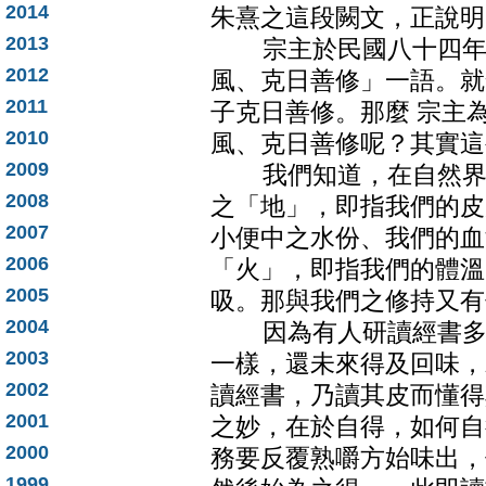
2014
朱熹之這段闕文，正說明
2013
宗主於民國八十四年五
2012
風、克日善修」一語。就
2011
子克日善修。那麼 宗主
2010
風、克日善修呢？其實這
2009
我們知道，在自然界中
2008
之「地」，即指我們的皮
2007
小便中之水份、我們的血
2006
「火」，即指我們的體溫
2005
吸。那與我們之修持又有
2004
因為有人研讀經書多不
2003
一樣，還未來得及回味，
2002
讀經書，乃讀其皮而懂得
2001
之妙，在於自得，如何自
2000
務要反覆熟嚼方始味出，
1999