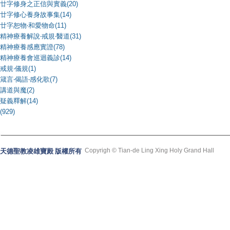
廿字修身之正信與實義(20)
廿字修心養身故事集(14)
廿字恕物‧和愛物命(11)
精神療養解說‧戒規‧醫道(31)
精神療養感應實證(78)
精神療養會巡迴義診(14)
戒規‧儀規(1)
箴言‧偈語‧感化歌(7)
講道與魔(2)
疑義釋解(14)
(929)
Copyrigh © Tian-de Ling Xing Holy Grand Hall
天德聖教凌雄寶殿 版權所有