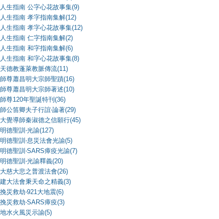
人生指南 公字心花故事集(9)
人生指南 孝字指南集解(12)
人生指南 孝字心花故事集(12)
人生指南 仁字指南集解(2)
人生指南 和字指南集解(6)
人生指南 和字心花故事集(8)
天德教蓬萊教脈傳流(11)
師尊蕭昌明大宗師聖蹟(16)
師尊蕭昌明大宗師著述(10)
師尊120年聖誕特刊(36)
師公笛卿夫子行誼‧論著(29)
大覺導師秦淑德之信願行(45)
明德聖訓‧光諭(127)
明德聖訓‧息災法會光諭(5)
明德聖訓‧SARS瘴疫光諭(7)
明德聖訓‧光諭釋義(20)
大慈大悲之普渡法會(26)
建大法會秉天命之精義(3)
挽災救劫‧921大地震(6)
挽災救劫‧SARS瘴疫(3)
地水火風災示諭(5)