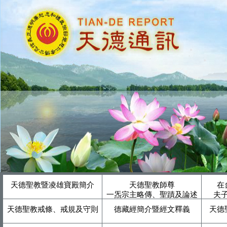
天德聖教暨凌雄寶殿簡介
天德聖教師尊
在
一炁宗主略傳、聖蹟及論述
夫
天德聖教戒條、戒規及守則
德藏經簡介暨經文釋義
天德