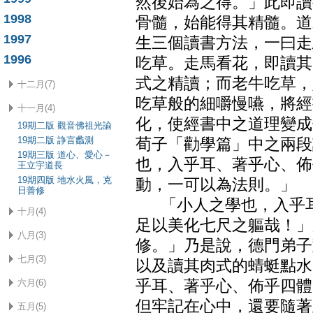
然後始為之得。」此即讀
1998
骨髓，始能得其精髓。道
1997
生三個讀書方法，一曰走
1996
吃草。走馬看花，即讀其
式之精讀；而老牛吃草，
十二月(7)
吃草般的細嚼慢嚥，將經
十一月(4)
化，使經書中之道理變成
19期二版 觀音佛祖光諭
19期二版 諍言蠡測
荀子「勸學篇」中之兩段
19期三版 道心、愛心－
也，入乎耳、著乎心、佈
王立宇道長
19期四版 地水火風，克
動，一可以為法則。」
日善修
「小人之學也，入乎耳
十月(4)
足以美化七尺之軀哉！」
八月(3)
修。」乃是說，德門弟子
七月(3)
以及讀其肉式的蜻蜓點水
乎耳、著乎心、佈乎四體
六月(6)
但牢記在心中，還要隨著
五月(5)