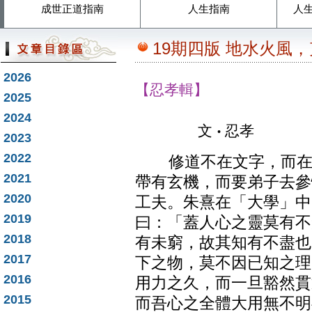
成世正道指南
人生指南
人
19期四版 地水火風
2026
【忍孝輯】
2025
2024
‧
文
忍孝
2023
2022
修道不在文字，而在參
2021
帶有玄機，而要弟子去參
2020
工夫。朱熹在「大學」中
2019
曰：「蓋人心之靈莫有不
2018
有未窮，故其知有不盡也
2017
下之物，莫不因已知之理
2016
用力之久，而一旦豁然貫
2015
而吾心之全體大用無不明