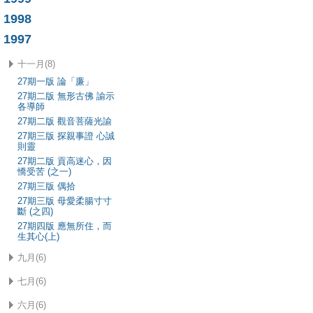
1998
1997
十一月(8)
27期一版 論「廉」
27期二版 無形古佛 諭示
各導師
27期二版 觀音菩薩光諭
27期三版 探親事證 心誠
則靈
27期二版 貢高迷心，因
憍受苦 (之一)
27期三版 偶拾
27期三版 母愛柔腸寸寸
斷 (之四)
27期四版 應無所住，而
生其心(上)
九月(6)
七月(6)
六月(6)