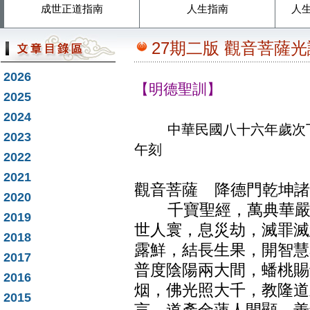
成世正道指南
人生指南
人
27期二版 觀音菩薩光
2026
【明德聖訓】
2025
2024
中華民國八十六年歲次丁
2023
午刻
2022
2021
觀音菩薩 降德門乾坤諸
2020
千寶聖經，萬典華嚴，
2019
世人寰，息災劫，滅罪滅
2018
露鮮，結長生果，開智慧
2017
普度陰陽兩大間，蟠桃賜
2016
烟，佛光照大千，教隆道
2015