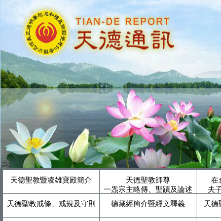
天德聖教暨凌雄寶殿簡介
天德聖教師尊
在
一炁宗主略傳、聖蹟及論述
夫
天德聖教戒條、戒規及守則
德藏經簡介暨經文釋義
天德