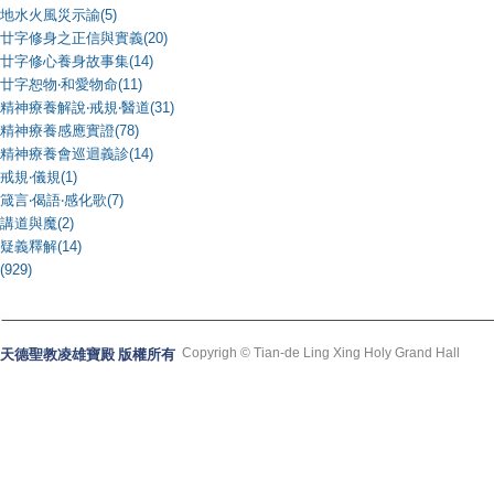
地水火風災示諭(5)
廿字修身之正信與實義(20)
廿字修心養身故事集(14)
廿字恕物‧和愛物命(11)
精神療養解說‧戒規‧醫道(31)
精神療養感應實證(78)
精神療養會巡迴義診(14)
戒規‧儀規(1)
箴言‧偈語‧感化歌(7)
講道與魔(2)
疑義釋解(14)
(929)
Copyrigh © Tian-de Ling Xing Holy Grand Hall
天德聖教凌雄寶殿 版權所有