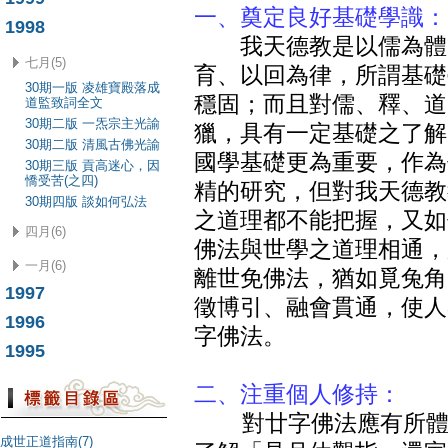
一、奠定良好基礎學識：
1998
我天德教是以儒為體、
七月(5)
育、以回為律，所謂基礎
30期一版 凌雄寶殿落成
穩固；而且對儒、釋、道
道監致詞全文
30期二版 一炁宗主光諭
獵，具有一定基礎之了解
30期二版 清風古佛光諭
國學基礎更為重要，作為
30期三版 貢高迷心，因
憍受苦(之四)
精的研究，但對我天德教
30期四版 談如何弘法
之道理都不能把握，又如
四月(6)
佛法與世學之道理相通，
一月(6)
離世免佛法，猶如覓兔角
1997
徵博引、融會貫通，使人
1996
字佛法。
1995
二、注重個人修持：
對廿字佛法應有所體認
成世正道指南(7)