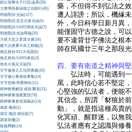
師公笛卿夫子行誼‧論著(29)
藥，不但得不到弘法之效
大覺導師秦淑德之信願行(45)
遭人誹謗；所以，機緣未
明德聖訓‧光諭(127)
明德聖訓‧息災法會光諭(5)
外，今日科學日新月異，
明德聖訓‧SARS瘴疫光諭(7)
能僅固守古德之說，可以
明德聖訓‧光諭釋義(20)
要不違背廿字佛法之根本
大慈大悲之普渡法會(26)
建大法會秉天命之精義(3)
師在民國廿三年之那段光
挽災救劫‧921大地震(6)
挽災救劫‧SARS瘴疫(3)
地水火風災示諭(5)
四、要有衛道之精神與堅
廿字修身之正信與實義(20)
弘法時，可能遇到一些
廿字修心養身故事集(14)
罵，此時信心若不堅定，
廿字恕物‧和愛物命(11)
精神療養解說‧戒規‧醫道(31)
心堅強的弘法者，便能不
精神療養感應實證(78)
其信念，所謂「豺狼於前
精神療養會巡迴義診(14)
動」，就是指這種高貴的
戒規‧儀規(1)
箴言‧偈語‧感化歌(7)
化冥頑、醒群迷，以無我
講道與魔(2)
弘法者應有之認識與修養
疑義釋解(14)