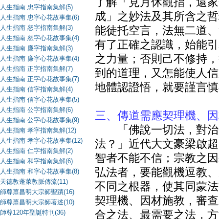
了解「見月休觀指，還家
人生指南 忠字指南集解(5)
成」之妙法及其所含之哲
人生指南 忠字心花故事集(6)
人生指南 恕字指南集解(3)
能徒托空言，法無二道、
人生指南 恕字心花故事集(4)
有了正確之認識，始能引
人生指南 廉字指南集解(3)
之力量；否則己不修持，
人生指南 廉字心花故事集(4)
人生指南 正字指南集解(7)
到的道理，又怎能使人信
人生指南 正字心花故事集(7)
地體認證悟，就要謹言慎
人生指南 信字指南集解(4)
人生指南 信字心花故事集(5)
人生指南 公字指南集解(6)
三、傳道需應契理機、因
人生指南 公字心花故事集(9)
「佛說一切法，對治一
人生指南 孝字指南集解(12)
人生指南 孝字心花故事集(12)
法？」近代大文豪梁啟超
人生指南 仁字指南集解(2)
智者不能不信；宗教之因
人生指南 和字指南集解(6)
弘法者，要能觀機逗教、
人生指南 和字心花故事集(8)
天德教蓬萊教脈傳流(11)
不同之根器，使其同蒙法
師尊蕭昌明大宗師聖蹟(16)
契理機、因材施教，審查
師尊蕭昌明大宗師著述(10)
師尊120年聖誕特刊(36)
合之法、最需要之法，方