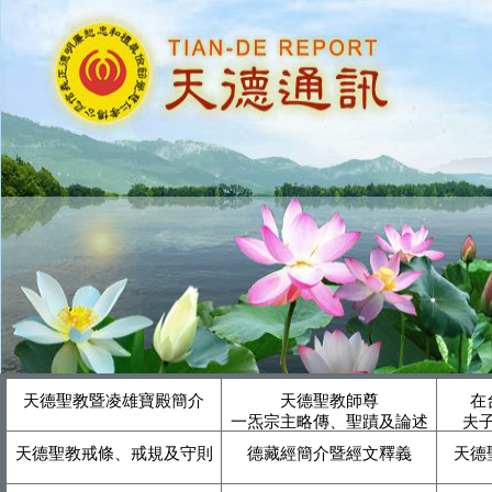
天德聖教暨凌雄寶殿簡介
天德聖教師尊
在
一炁宗主略傳、聖蹟及論述
夫
天德聖教戒條、戒規及守則
德藏經簡介暨經文釋義
天德