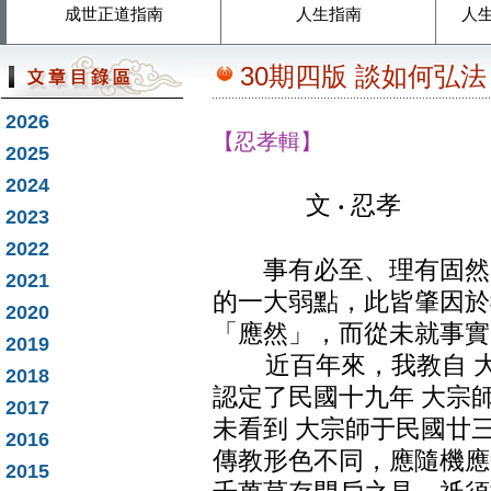
成世正道指南
人生指南
人
30期四版 談如何弘法
2026
【忍孝輯】
2025
2024
文
忍孝
‧
2023
2022
事有必至、理有固然，
2021
的一大弱點，此皆肇因於
2020
「應然」，而從未就事實
2019
近百年來，我教自 大
2018
認定了民國十九年 大宗
2017
未看到 大宗師于民國廿
2016
傳教形色不同，應隨機應
2015