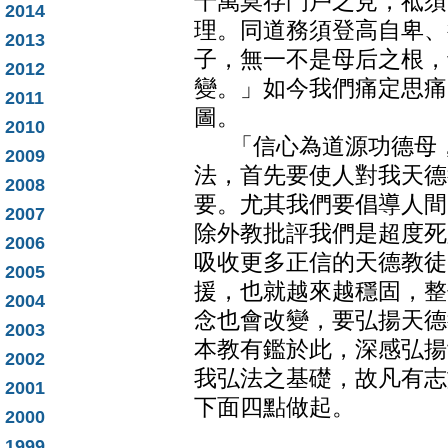
千萬莫存門戶之見，祗須
2014
理。同道務須登高自卑、
2013
子，無一不是母后之根，
2012
變。」如今我們痛定思痛
2011
圖。
2010
「信心為道源功德母，
2009
法，首先要使人對我天德
2008
要。尤其我們要倡導人間
2007
除外教批評我們是超度死
2006
吸收更多正信的天德教徒
2005
援，也就越來越穩固，整
2004
念也會改變，要弘揚天德
2003
本教有鑑於此，深感弘揚
2002
我弘法之基礎，故凡有志
2001
下面四點做起。
2000
1999