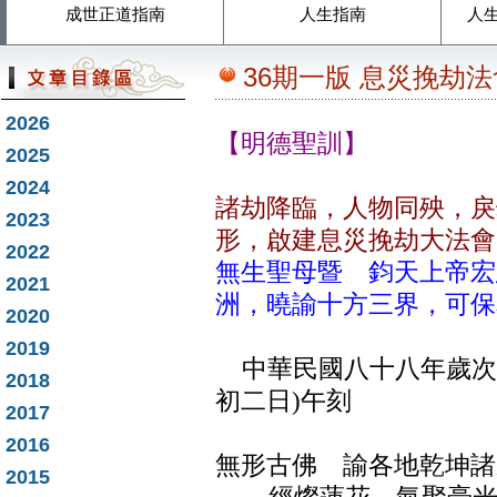
成世正道指南
人生指南
人
36期一版 息災挽劫法
2026
【明德聖訓】
2025
2024
諸劫降臨，人物同殃，戾
2023
形，啟建息災挽劫大法會
2022
無生聖母暨 鈞天上帝宏
2021
洲，曉諭十方三界，可保
2020
2019
中華民國八十八年歲次
2018
初二日)午刻
2017
2016
無形古佛 諭各地乾坤諸
2015