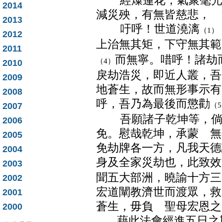
經燦蓮花，氣聚毫光，
2014
減災殃，有無皆慈悲， 
2013
吁呼！世道澆漓
（1）
2012
上治無其矩，下守無其範
2011
而無寧。唶呼！諸劫
（4）
2010
戾劫浩災，即近人叢，吾
2009
地蒼生，故而無形事示有
2008
呼，吾乃為最後而懲勸
（
2007
吾願諸子乾坤等，倘能
2006
免。慰哉乾坤，承蒙 無
2005
免劫牌各一方，凡我天德
2004
身及全家災劫也，此致效
2003
聞五大部洲，曉諭十方三
2002
宏道闡教濟世而渡眾，救
2001
蒼生，毋負 聖母宏恩之
2000
藉此法會經進五日之期