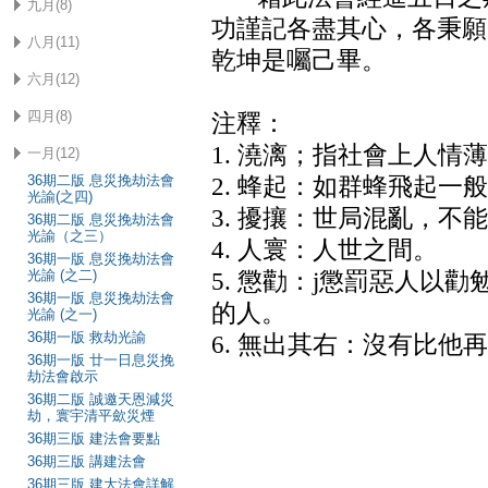
九月(8)
功謹記各盡其心，各秉願
八月(11)
乾坤是囑己畢。
六月(12)
四月(8)
注釋：
1. 澆漓；指社會上人
一月(12)
36期二版 息災挽劫法會
2. 蜂起：如群蜂飛起一
光諭(之四)
3. 擾攘：世局混亂，不
36期二版 息災挽劫法會
光諭（之三）
4. 人寰：人世之間。
36期一版 息災挽劫法會
光諭 (之二)
5. 懲勸：j懲罰惡人以
36期一版 息災挽劫法會
的人。
光諭 (之一)
36期一版 救劫光諭
6. 無出其右：沒有比他
36期一版 廿一日息災挽
劫法會啟示
36期二版 誠邀天恩減災
劫，寰宇清平歛災煙
36期三版 建法會要點
36期三版 講建法會
36期三版 建大法會詳解