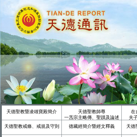
天德聖教暨凌雄寶殿簡介
天德聖教師尊
在
一炁宗主略傳、聖蹟及論述
夫
天德聖教戒條、戒規及守則
德藏經簡介暨經文釋義
天德