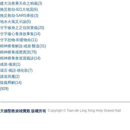
建大法會秉天命之精義(3)
挽災救劫‧921大地震(6)
挽災救劫‧SARS瘴疫(3)
地水火風災示諭(5)
廿字修身之正信與實義(20)
廿字修心養身故事集(14)
廿字恕物‧和愛物命(11)
精神療養解說‧戒規‧醫道(31)
精神療養感應實證(78)
精神療養會巡迴義診(14)
戒規‧儀規(1)
箴言‧偈語‧感化歌(7)
講道與魔(2)
疑義釋解(14)
(929)
Copyrigh © Tian-de Ling Xing Holy Grand Hall
天德聖教凌雄寶殿 版權所有