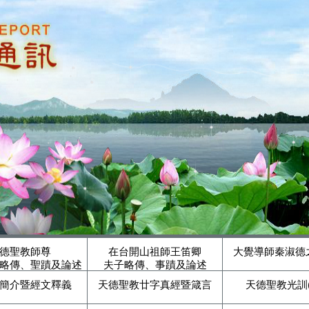
德聖教師尊
在台開山祖師王笛卿
大覺導師秦淑德
略傳、聖蹟及論述
夫子略傳、事蹟及論述
簡介暨經文釋義
天德聖教廿字真經暨箴言
天德聖教光訓(