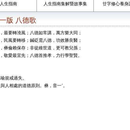
人生指南
人生指南集解暨故事集
廿字修心養身
期一版 八德歌
，最要轉澆風；八德如常講，萬方樂大同；
，民風要轉移；鍼砭需八德，功效勝良醫；
，彝倫賴保存；非徒維世道，更可教兒孫；
，敬愛最宜先；八德首推孝，力行學聖賢。
：比喻規戒過失。
人與人相處的道德原則。彝，音一ˊ。