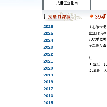
成世正道指南
39
2026
有心維世道
2025
世道日澆漓
八德垂乾坤
2024
至親唯父母
2023
2022
註：
2021
１.鍼砭
2020
２.彝倫：
2019
2018
2017
2016
2015