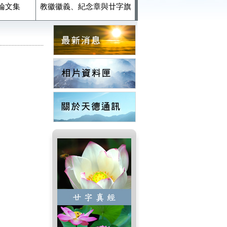
論文集
教徽徽義、紀念章與廿字旗