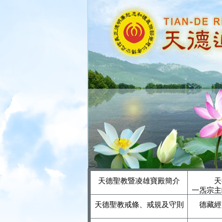
天德聖教暨凌雄寶殿簡介
天
一炁宗主
天德聖教戒條、戒規及守則
德藏經