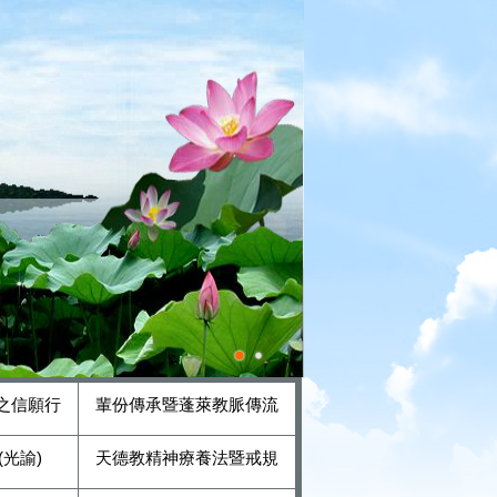
之信願行
輩份傳承暨蓬萊教脈傳流
光諭)
天德教精神療養法暨戒規