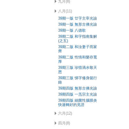
九月(8)
八月(11)
39期一版 廿字主宰光諭
39期一版 無形古佛光諭
39期一版 八德歌
39期二版 和字指南集解
(之五)
39期二版 和汝妻子而家
齊
39期二版 性情和樂存寬
厚
39期三版 珍惜滴水敬天
恩
39期三版 悌字修身懿行
錄
39期四版 無形古佛光諭
39期四版 一炁宗主光諭
39期四版 細菌性腦膜炎
快速轉好的見證
六月(12)
四月(8)