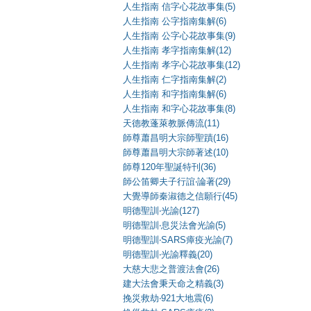
人生指南 信字心花故事集(5)
人生指南 公字指南集解(6)
人生指南 公字心花故事集(9)
人生指南 孝字指南集解(12)
人生指南 孝字心花故事集(12)
人生指南 仁字指南集解(2)
人生指南 和字指南集解(6)
人生指南 和字心花故事集(8)
天德教蓬萊教脈傳流(11)
師尊蕭昌明大宗師聖蹟(16)
師尊蕭昌明大宗師著述(10)
師尊120年聖誕特刊(36)
師公笛卿夫子行誼‧論著(29)
大覺導師秦淑德之信願行(45)
明德聖訓‧光諭(127)
明德聖訓‧息災法會光諭(5)
明德聖訓‧SARS瘴疫光諭(7)
明德聖訓‧光諭釋義(20)
大慈大悲之普渡法會(26)
建大法會秉天命之精義(3)
挽災救劫‧921大地震(6)