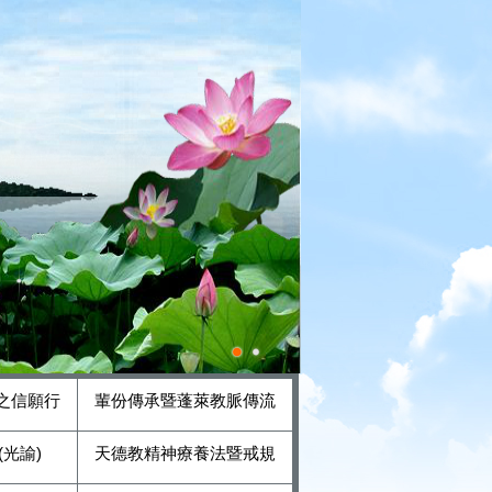
之信願行
輩份傳承暨蓬萊教脈傳流
光諭)
天德教精神療養法暨戒規