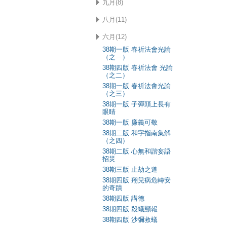
九月(8)
八月(11)
六月(12)
38期一版 春祈法會光諭
（之ㄧ）
38期四版 春祈法會 光諭
（之二）
38期一版 春祈法會光諭
（之三）
38期一版 子彈頭上長有
眼睛
38期一版 廉義可敬
38期二版 和字指南集解
（之四）
38期二版 心無和諧妄語
招災
38期三版 止劫之道
38期四版 翔兒病危轉安
的奇蹟
38期四版 講德
38期四版 殺蟻顯報
38期四版 沙彌救蟻