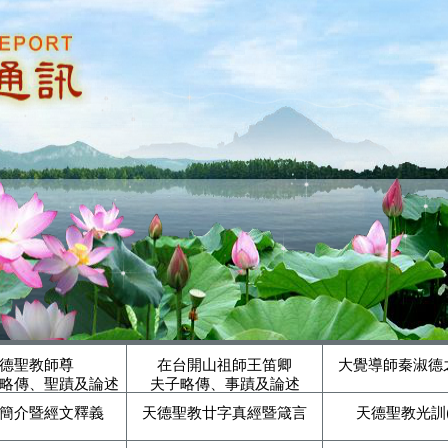
德聖教師尊
在台開山祖師王笛卿
大覺導師秦淑德
略傳、聖蹟及論述
夫子略傳、事蹟及論述
簡介暨經文釋義
天德聖教廿字真經暨箴言
天德聖教光訓(