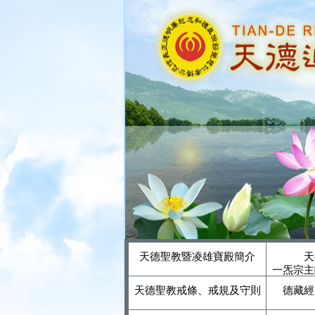
天德聖教暨凌雄寶殿簡介
天
一炁宗主
天德聖教戒條、戒規及守則
德藏經