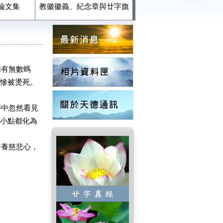
論文集
教徽徽義、紀念章與廿字旗
有無數螞
慘被燙死。
中忽然看見
小點都化為
養慈悲心，