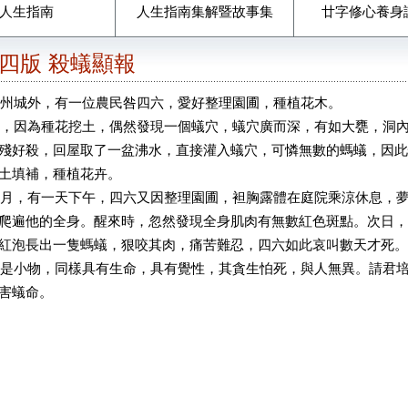
人生指南
人生指南集解暨故事集
廿字修心養身
期四版 殺蟻顯報
城外，有一位農民咎四六，愛好整理園圃，種植花木。
因為種花挖土，偶然發現一個蟻穴，蟻穴廣而深，有如大甕，洞內
殘好殺，回屋取了一盆沸水，直接灌入蟻穴，可憐無數的螞蟻，因此
土填補，種植花卉。
，有一天下午，四六又因整理園圃，袒胸露體在庭院乘涼休息，夢
爬遍他的全身。醒來時，忽然發現全身肌肉有無數紅色斑點。次日，
紅泡長出一隻螞蟻，狠咬其肉，痛苦難忍，四六如此哀叫數天才死。
小物，同樣具有生命，具有覺性，其貪生怕死，與人無異。請君培
害蟻命。