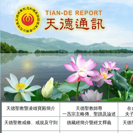
天德聖教暨凌雄寶殿簡介
天德聖教師尊
在
一炁宗主略傳、聖蹟及論述
夫
天德聖教戒條、戒規及守則
德藏經簡介暨經文釋義
天德