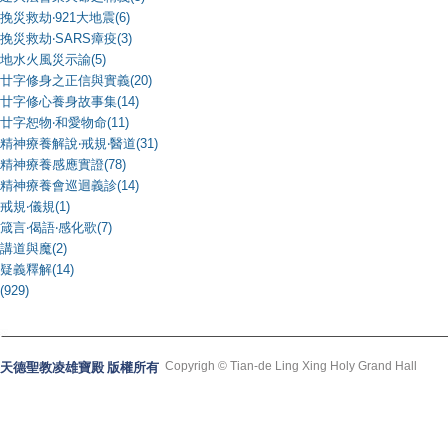
挽災救劫‧921大地震(6)
挽災救劫‧SARS瘴疫(3)
地水火風災示諭(5)
廿字修身之正信與實義(20)
廿字修心養身故事集(14)
廿字恕物‧和愛物命(11)
精神療養解說‧戒規‧醫道(31)
精神療養感應實證(78)
精神療養會巡迴義診(14)
戒規‧儀規(1)
箴言‧偈語‧感化歌(7)
講道與魔(2)
疑義釋解(14)
(929)
Copyrigh © Tian-de Ling Xing Holy Grand Hall
天德聖教凌雄寶殿 版權所有