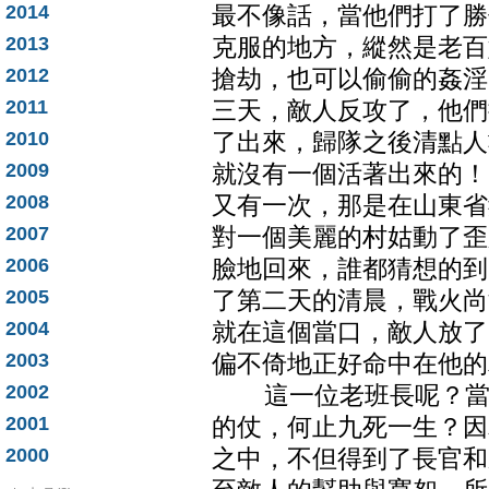
2014
最不像話，當他們打了勝
2013
克服的地方，縱然是老百
2012
搶劫，也可以偷偷的姦淫
2011
三天，敵人反攻了，他們
2010
了出來，歸隊之後清點人
2009
就沒有一個活著出來的！
2008
又有一次，那是在山東省
2007
對一個美麗的村姑動了歪
2006
臉地回來，誰都猜想的到
2005
了第二天的清晨，戰火尚
2004
就在這個當口，敵人放了
2003
偏不倚地正好命中在他的
2002
這一位老班長呢？當了
2001
的仗，何止九死一生？因
2000
之中，不但得到了長官和