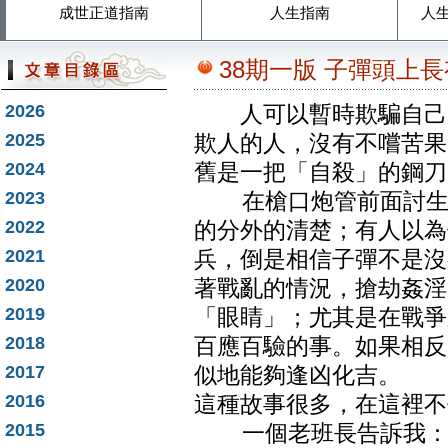
成世正道指南
人生指南
人
38期一版 子彈頭上
2026
人可以暫時欺騙自己的
2025
欺人的人，沒有不嚐苦果
2024
舊是一把「自殺」的鋼刀
2023
在槍口炮管前面討生活
2022
的分外的清楚；有人以為
2021
兵，倒是相信子彈不是沒
2020
著戰亂的情況，搶劫姦淫
2019
「眼睛」；尤其是在戰爭
2018
百應百驗的事。如果相反
2017
似地能夠逢凶化吉。
2016
這種故事很多，在這裡不
2015
一個老班長告訴我：以