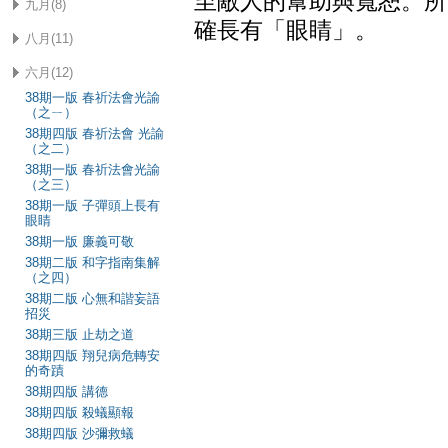
至敵人的幫助與寬恕。所
九月(8)
確長有「眼睛」。
八月(11)
六月(12)
（錄自歸程，
38期一版 春祈法會光諭
（之ㄧ）
38期四版 春祈法會 光諭
（之二）
38期一版 春祈法會光諭
（之三）
38期一版 子彈頭上長有
眼睛
38期一版 廉義可敬
38期二版 和字指南集解
（之四）
38期二版 心無和諧妄語
招災
38期三版 止劫之道
38期四版 翔兒病危轉安
的奇蹟
38期四版 講德
38期四版 殺蟻顯報
38期四版 沙彌救蟻