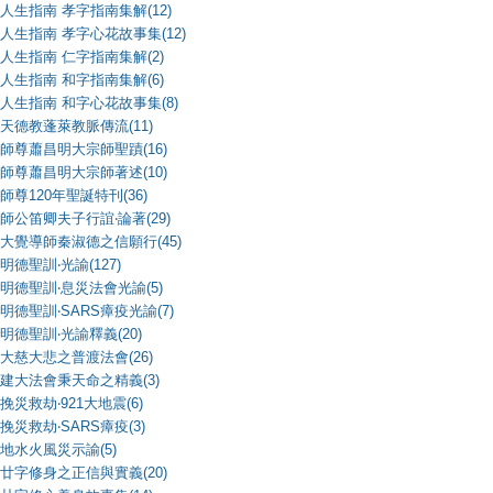
人生指南 孝字指南集解(12)
人生指南 孝字心花故事集(12)
人生指南 仁字指南集解(2)
人生指南 和字指南集解(6)
人生指南 和字心花故事集(8)
天德教蓬萊教脈傳流(11)
師尊蕭昌明大宗師聖蹟(16)
師尊蕭昌明大宗師著述(10)
師尊120年聖誕特刊(36)
師公笛卿夫子行誼‧論著(29)
大覺導師秦淑德之信願行(45)
明德聖訓‧光諭(127)
明德聖訓‧息災法會光諭(5)
明德聖訓‧SARS瘴疫光諭(7)
明德聖訓‧光諭釋義(20)
大慈大悲之普渡法會(26)
建大法會秉天命之精義(3)
挽災救劫‧921大地震(6)
挽災救劫‧SARS瘴疫(3)
地水火風災示諭(5)
廿字修身之正信與實義(20)