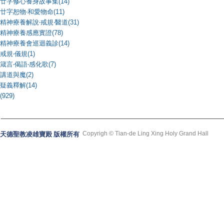
廿字修心養身故事集(14)
廿字恕物‧和愛物命(11)
精神療養解說‧戒規‧醫道(31)
精神療養感應實證(78)
精神療養會巡迴義診(14)
戒規‧儀規(1)
箴言‧偈語‧感化歌(7)
講道與魔(2)
疑義釋解(14)
(929)
Copyrigh © Tian-de Ling Xing Holy Grand Hall
天德聖教凌雄寶殿 版權所有