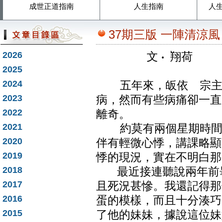
成世正道指南
人生指南
人
37期三版 一陣清涼風
2026
文
‧
翔荷
2025
2024
五年來，皈依 宗主門
2023
病，然而有些病痛卻一直
2022
離奇。
2021
約莫有兩個星期時間，
2020
伴有輕微心悸，講課略顯
2019
悸的現況，實在不明白那
2018
最近接連聽說兩年前畢
2017
且死況甚慘。我還記得那
2016
蛋的模樣，而且十分湊巧
2015
了他的妹妹，據說這位妹