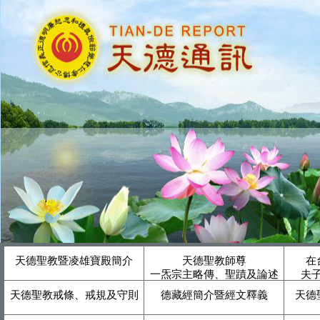
天德聖教暨凌雄寶殿簡介
天德聖教師尊
在
一炁宗主略傳、聖蹟及論述
夫
天德聖教戒條、戒規及守則
德藏經簡介暨經文釋義
天德