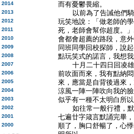
2014
而有憂鬱畏縮。
2013
以前為了告誡他們騎車
2012
玩笑地說：「做老師的學
2011
死，老師會幫你超度。」
2010
會都會超薦的路段，意外
2009
同班同學回校探師，說起
2008
點玩笑式的諾言，我想我
2007
十月二十四日回凌雄寶
2006
前吹面而來，我有點納悶
2005
來，應當是自背後過來，
2004
涼風一陣一陣吹向我的臉
2003
似乎有一種不太明白所以
2002
如往常一般行禮，默誦
2001
七遍廿字箴言默誦完畢，
2000
順了，胸口舒暢了，心悸