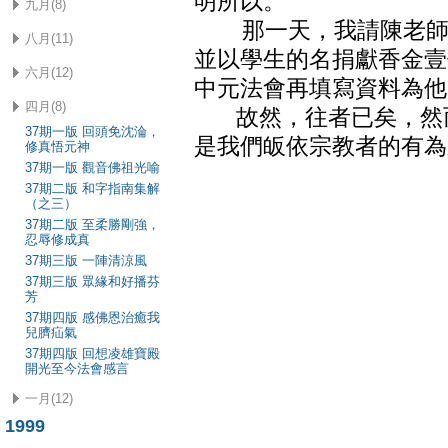
明所以。
九月(8)
那一天，我請陳老師先
八月(11)
並以學生的名捐獻香金壹
六月(12)
中元法會再填寫資料為他
四月(8)
故然，往者已矣，然而
37期一版 回頭免沈淪，
是我們皈依宗教者的有為
修真悟元神
37期一版 觀音佛祖光喻
37期二版 和字指南集解
（之三）
37期二版 至柔勝剛強，
忍辱修成真
37期三版 一陣清涼風
37期三版 眾緣和好播芬
芳
37期四版 感佛恩治癒我
兒臍疝氣
37期四版 回想凌雄寶殿
開光至今法會感言
一月(12)
1999