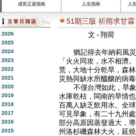
成世正道指南
人生指南
人
51期三版 祈雨求甘霖
2026
文
‧
翔荷
2025
2024
猶記得去年納莉風災，
2023
「火火同攻，水不相濟。
2022
荒，大地十分乾旱，森林
2021
災熱與缺水所醞釀的病毒
2020
不僅台灣如此，旱象也
2019
水庫乾枯，閩南的旱情也
2018
百萬人缺乏飲用水。全球
2017
可見旱象，有二十九州處
2016
部分高原因蒸發過大，導
2015
州洛杉磯森林大火，延燒