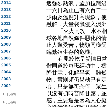
2014
遇強烈熱浪，孟加拉灣沿
2013
十六日為止已有六百二十
2012
少雨及溫度升高現象，使
2011
融解，大量袋鼠侵入澳洲
2010
「火火同攻，水不相濟
2009
球各地自然條件惡化的情
2008
止人類受苦，物類同樣受
2007
臨繁殖生存的危機。
2006
有見於乾旱災情日益嚴
2005
偕同道於每班經功中，禱
2004
降甘霖，化解旱氛。雖然
2003
物，實則頻仍災劫已有定
2002
心，只是無可奈何，眾生
以沒有頓時普降甘露，並
十月(9)
感，主要還是因為人心癡
八月(6)