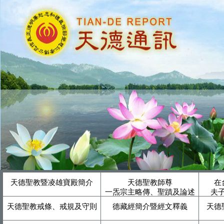
天德聖教暨凌雄寶殿簡介
天德聖教師尊
在
一炁宗主略傳、聖蹟及論述
夫
天德聖教戒條、戒規及守則
德藏經簡介暨經文釋義
天德