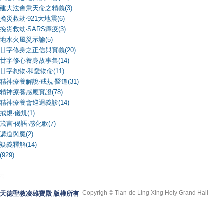
建大法會秉天命之精義(3)
挽災救劫‧921大地震(6)
挽災救劫‧SARS瘴疫(3)
地水火風災示諭(5)
廿字修身之正信與實義(20)
廿字修心養身故事集(14)
廿字恕物‧和愛物命(11)
精神療養解說‧戒規‧醫道(31)
精神療養感應實證(78)
精神療養會巡迴義診(14)
戒規‧儀規(1)
箴言‧偈語‧感化歌(7)
講道與魔(2)
疑義釋解(14)
(929)
Copyrigh © Tian-de Ling Xing Holy Grand Hall
天德聖教凌雄寶殿 版權所有