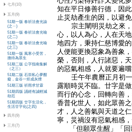
心性污染得奸詐又變化多
七月(10)
知在平日修善行德，因此
五月(9)
止災劫產生的因，以避免
51期一版 春祈法會光諭
宗主闡明災劫之來，都
(之ㄧ)
51期一版 春祈法會光喻
心，以人為心，人在天地
(之二)
地四方，秉持仁慈博愛的
51期一版 春祈法會光喻
(之三)
人便能更換惡象為善象，
51期一版 風寒小受苦，
擔待為眾生
榮，否則，人行諸惡，天
51期二版 公字指南集解
的惡氣相感，人就要遍嚐
（之三）
51期二版 石崇私心夢酣
壬午年農曆正月初一，
癡，金谷一炬成灰煙
露順時災不臨。廿字是做
51期三版 祈雨求甘霖
51期四版 誦經有誠輕減
而行的心念，回轉向善，
劫厄
香普化世人，如此眾善之
51期四版 廿字生活化，
生活廿字化(之四)
才，人之善氣與天道之仁
四月(9)
寧，災禍沒有惡氣相感，
三月(7)
「但願眾生醒」「回頭