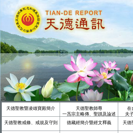
天德聖教暨凌雄寶殿簡介
天德聖教師尊
在
一炁宗主略傳、聖蹟及論述
夫
天德聖教戒條、戒規及守則
德藏經簡介暨經文釋義
天德