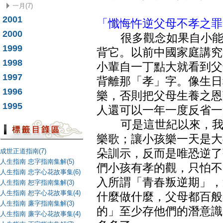
一月(7)
2001
「懺悔忤逆父母不孝之罪
2000
很多觀念如果自小能根
1999
背它。以前中國家庭講究
1998
小輩自一丁點大就看到父
1997
背離那「孝」字。像生日
1996
樂，否則把父母生養之恩
1995
人還可以一年一度反省一
可是這世紀以來，我們
樂歌；讓小孩樂一天是大
成世正道指南(7)
朵訓示，反而是唯恐逆了
人生指南 忠字指南集解(5)
們小孩有孝的觀，只怕不
人生指南 忠字心花故事集(6)
入所謂「青春叛逆期」，
人生指南 恕字指南集解(3)
人生指南 恕字心花故事集(4)
什麼做什麼，父母都百般
人生指南 廉字指南集解(3)
的」至少存他們的潛意識
人生指南 廉字心花故事集(4)