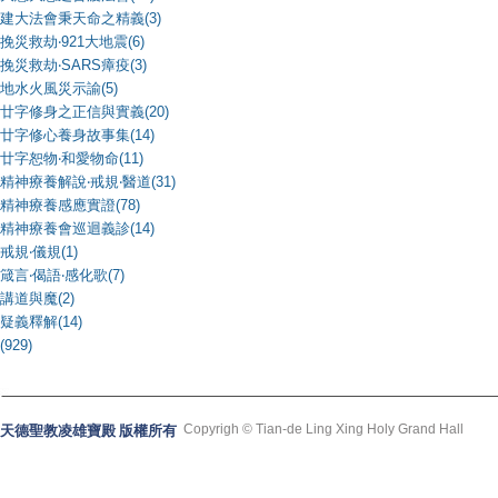
建大法會秉天命之精義(3)
挽災救劫‧921大地震(6)
挽災救劫‧SARS瘴疫(3)
地水火風災示諭(5)
廿字修身之正信與實義(20)
廿字修心養身故事集(14)
廿字恕物‧和愛物命(11)
精神療養解說‧戒規‧醫道(31)
精神療養感應實證(78)
精神療養會巡迴義診(14)
戒規‧儀規(1)
箴言‧偈語‧感化歌(7)
講道與魔(2)
疑義釋解(14)
(929)
Copyrigh © Tian-de Ling Xing Holy Grand Hall
天德聖教凌雄寶殿 版權所有