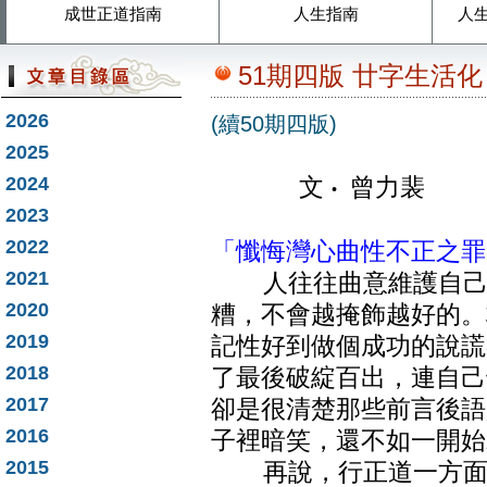
成世正道指南
人生指南
人
51期四版 廿字生活化
2026
(續50期四版)
2025
2024
文
‧
曾力裴
2023
2022
「懺悔灣心曲性不正之罪
2021
人往往曲意維護自己的
2020
糟，不會越掩飾越好的。
2019
記性好到做個成功的說謊
2018
了最後破綻百出，連自己
2017
卻是很清楚那些前言後語
2016
子裡暗笑，還不如一開始
2015
再說，行正道一方面自