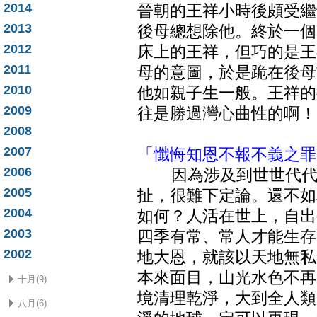
2014
晉朝的王祥小時後頗受繼
2013
後母總想除他。終於一個
2012
床上的王祥，但巧的是王
2011
母的意圖，於是跪在後母
2010
他如親子生一般。王祥的
2009
往是勝過灣心曲性的啊！
2008
2007
「懺悔知恩不報不義之罪
2006
因為涉及到世世代代的
2005
扯，很難下定論。還不如
2004
如何？人活在世上，自出
2003
四季有常、常人才能生存
2002
地大恩，就該以天地無私
本來面目，山光水色不再
十月(9)
境清理乾淨，大到全人類
八月(6)