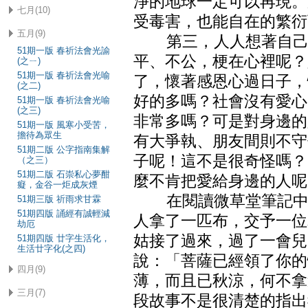
淨的地球一定可以再現。
七月(10)
受毒害，也能自在的繁衍
五月(9)
第三，人人想著自己是
51期一版 春祈法會光諭
平、不公，梗在心裡呢？
(之ㄧ)
51期一版 春祈法會光喻
了，懷著感恩心過日子，
(之二)
好的多嗎？社會沒有愛心
51期一版 春祈法會光喻
(之三)
非常多嗎？可是對身邊的
51期一版 風寒小受苦，
擔待為眾生
有大爭執、朋友間則不守
51期二版 公字指南集解
子呢！這不是很奇怪嗎？
（之三）
51期二版 石崇私心夢酣
麼不肯把愛給身邊的人呢
癡，金谷一炬成灰煙
在閱讀微草堂筆記中，
51期三版 祈雨求甘霖
51期四版 誦經有誠輕減
人拿了一匹布，交予一位
劫厄
姑接了過來，過了一會兒
51期四版 廿字生活化，
生活廿字化(之四)
說：「菩薩已經領了你的
四月(9)
薄，而且已秋涼，何不拿
三月(7)
段故事不是很清楚的指出