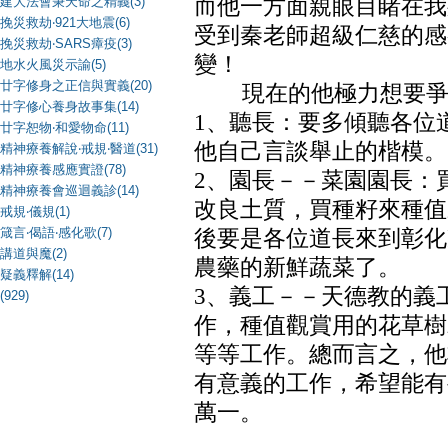
建大法會秉天命之精義(3)
而他一方面親眼目睹在我
挽災救劫‧921大地震(6)
受到秦老師超級仁慈的感
挽災救劫‧SARS瘴疫(3)
變！
地水火風災示諭(5)
廿字修身之正信與實義(20)
現在的他極力想要爭
廿字修心養身故事集(14)
1、聽長：要多傾聽各位
廿字恕物‧和愛物命(11)
他自己言談舉止的楷模。
精神療養解說‧戒規‧醫道(31)
精神療養感應實證(78)
2、園長－－菜園園長：
精神療養會巡迴義診(14)
改良土質，買種籽來種值
戒規‧儀規(1)
箴言‧偈語‧感化歌(7)
後要是各位道長來到彰化
講道與魔(2)
農藥的新鮮蔬菜了。
疑義釋解(14)
3、義工－－天德教的義
(929)
作，種值觀賞用的花草樹
等等工作。總而言之，他
有意義的工作，希望能有
萬一。