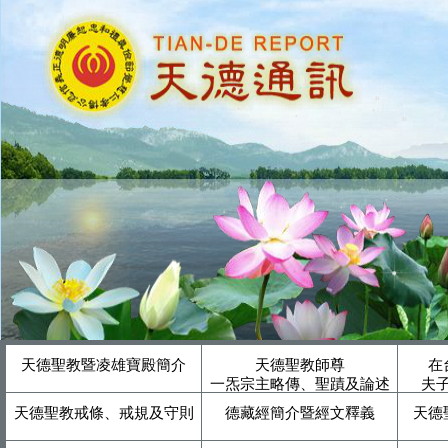
天德聖教暨凌雄寶殿簡介
天德聖教師尊
在
一炁宗主略傳、聖蹟及論述
夫
天德聖教戒條、戒規及守則
德藏經簡介暨經文釋義
天德