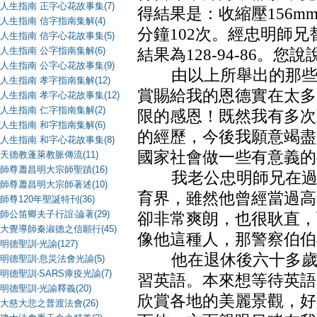
人生指南 正字心花故事集(7)
得結果是：收縮壓156mm
人生指南 信字指南集解(4)
分鐘102次。經忠明師兄
人生指南 信字心花故事集(5)
人生指南 公字指南集解(6)
結果為128-94-86。
人生指南 公字心花故事集(9)
由以上所舉出的那些事
人生指南 孝字指南集解(12)
賞賜給我的恩德實在太多
人生指南 孝字心花故事集(12)
人生指南 仁字指南集解(2)
限的感恩！既然我有多次
人生指南 和字指南集解(6)
的經歷，今後我願意竭盡
人生指南 和字心花故事集(8)
國家社會做一些有意義的
天德教蓬萊教脈傳流(11)
師尊蕭昌明大宗師聖蹟(16)
我老公忠明師兄在過去
師尊蕭昌明大宗師著述(10)
育界，雖然他曾經當過高
師尊120年聖誕特刊(36)
師公笛卿夫子行誼‧論著(29)
卻非常爽朗，也很耿直，
大覺導師秦淑德之信願行(45)
像他這種人，那警察伯伯
明德聖訓‧光諭(127)
他在退休後六十多歲的
明德聖訓‧息災法會光諭(5)
明德聖訓‧SARS瘴疫光諭(7)
習英語。本來想等待英語
明德聖訓‧光諭釋義(20)
欣賞各地的美麗景觀，好
大慈大悲之普渡法會(26)