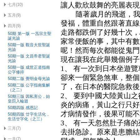
讓人歡欣鼓舞的亮麗表現
七月(10)
隨著歲月的飛逝，我的
五月(9)
發福，體重自然跟著直線
四月(9)
走路都跌倒了好幾十次，
50期 第一版 一炁宗主聖
誕光諭
家常便飯的事，其中有數次
50期一版 觀音大世聖誕
呢！然而每次都能從鬼門
光諭
50期一版 文昌帝君聖誕
現在讓我在此舉幾個例子
光諭
1、 有一次到日本坐遊
50期一版 成世正道指南
公字修持
卻來一個緊急煞車，整個
50期二版 覺明金母光諭
50期二版 公字指南集解
了，在日本的醫院急救後
（之二）
2、 要到中國大陸黃山
50期三版 因私害公，始
皇罰入輪迴
炎的病痛，黃山之行只好
50期四版 感恩記
才病情發作，後果可能不
50期四版 廿字生活化，
生活廿字化（之三）
3、 有一天忽然肚子痛
三月(7)
去掛急診。原來是患膽結
一月(7)