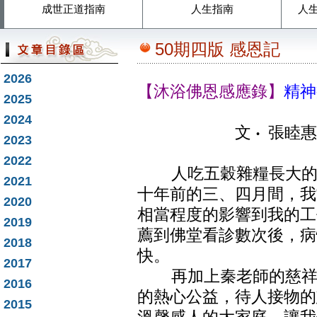
成世正道指南
人生指南
人
50期四版 感恩記
2026
【沐浴佛恩感應錄】
精神
2025
2024
文
‧
張睦惠
2023
2022
人吃五穀雜糧長大的，
2021
十年前的三、四月間，我
2020
相當程度的影響到我的工
2019
薦到佛堂看診數次後，病
2018
快。
2017
再加上秦老師的慈祥親
2016
的熱心公益，待人接物的
2015