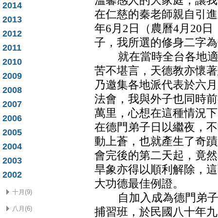
溫馨感人的大家庭，讓我
2014
在仁慈的秦老師親自引進
2013
年6月2日（農曆4月20
2012
子，我所選的修身二字為
2011
就在當時全台各地適逢
2010
苦不堪言，天德教亦懷著
2009
乃邀集各地派代表於六月
2008
法會，我與外子也同時前
2007
萬里，心想在這種情況下
2006
在德門弟子日以繼夜，不
2005
動上蒼，也就產生了奇蹟
2004
會完後的第二天起，竟然
2003
旱象亦得以順利解除，這
2002
大功德最佳例證。
十月(9)
自加入成為德門弟子之
八月(6)
捕習班，於民國八十年九