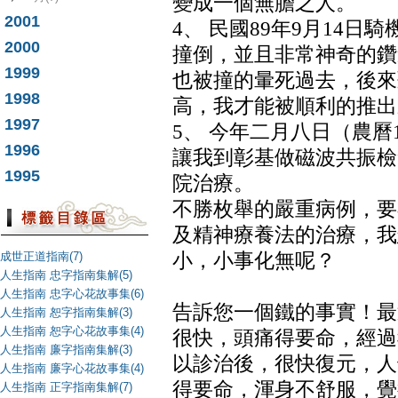
變成一個無膽之人。
2001
4、 民國89年9月14
2000
撞倒，並且非常神奇的鑽
1999
也被撞的暈死過去，後來
1998
高，我才能被順利的推出
1997
5、 今年二月八日（農曆
1996
讓我到彰基做磁波共振檢
1995
院治療。
不勝枚舉的嚴重病例，要
及精神療養法的治療，我
成世正道指南(7)
小，小事化無呢？
人生指南 忠字指南集解(5)
人生指南 忠字心花故事集(6)
告訴您一個鐵的事實！最
人生指南 恕字指南集解(3)
人生指南 恕字心花故事集(4)
很快，頭痛得要命，經過
人生指南 廉字指南集解(3)
以診治後，很快復元，人
人生指南 廉字心花故事集(4)
得要命，渾身不舒服，覺
人生指南 正字指南集解(7)