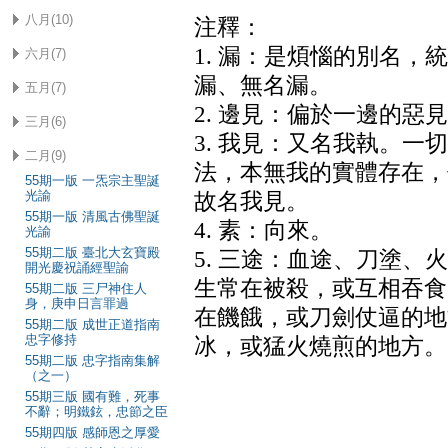
八月(10)
注釋：
1. 漏：是煩惱的別名
六月(7)
漏、無名漏。
五月(7)
2. 邊見：偏於一邊的惡
三月(6)
3. 我見：又名我執。
二月(9)
法，本無我的實體存在，
55期一版 一炁宗主聖誕
光諭
故名我見。
55期一版 清風古佛聖誕
4. 素：向來。
光諭
55期二版 臺北大玄寶殿
5. 三途：血途、刀塗
開光慶祝誦經聖諭
生常在被殺，或互相吞食
55期二版 三尸神住人
身，庚申日言罪過
在饑餓，或刀劍仗逼的地
55期二版 成世正道指南
忠字修持
冰，或猛火燒煎的地方。
55期二版 忠字指南集解
（之一）
55期三版 國有難，死事
不辭；明鐵鉉，忠節之臣
55期四版 感師恩之厚愛