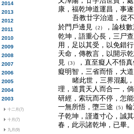
又澤陽，廿字治世寶，處
2014
康，福乾坤道運昌，事遂
2013
吾教廿字治道，從不
2012
於門戶邊見
，論枝數
（2）
2011
乾坤，語重心長，三尸查
2010
用，足以其受，以免錯行
2009
天命，傳教言，以開示乾
2008
見
，直至癡人不悟真
（3）
2007
癡明智，三省而悟，大道
2006
睹此世，三界混亂，邪
2005
理，道貫天人而合一，倘
2004
研經，索玩而不停，怎能
2003
一無所悟，墮三途
輪
（5）
十二月(7)
子乾坤，謹遵寸心，誠其
十月(7)
春，此示諸乾坤，已畢。
九月(9)