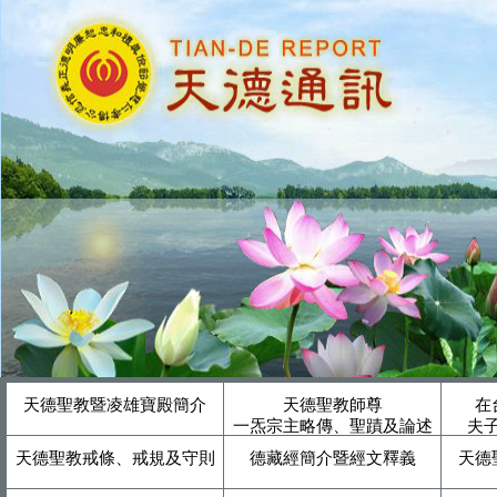
天德聖教暨凌雄寶殿簡介
天德聖教師尊
在
一炁宗主略傳、聖蹟及論述
夫
天德聖教戒條、戒規及守則
德藏經簡介暨經文釋義
天德