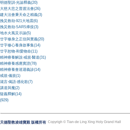
明德聖訓‧光諭釋義(20)
大慈大悲之普渡法會(26)
建大法會秉天命之精義(3)
挽災救劫‧921大地震(6)
挽災救劫‧SARS瘴疫(3)
地水火風災示諭(5)
廿字修身之正信與實義(20)
廿字修心養身故事集(14)
廿字恕物‧和愛物命(11)
精神療養解說‧戒規‧醫道(31)
精神療養感應實證(78)
精神療養會巡迴義診(14)
戒規‧儀規(1)
箴言‧偈語‧感化歌(7)
講道與魔(2)
疑義釋解(14)
(929)
Copyrigh © Tian-de Ling Xing Holy Grand Hall
天德聖教凌雄寶殿 版權所有