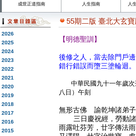
成世正道指南
人生指南
人
55期二版 臺北大玄
2026
【明德聖訓】
2025
2024
後修之人，當去除門戶邊
2023
錯行錯誤而墮三塗輪迴。
2022
2021
中華民國九十一年歲次壬
2020
八日）午刻
2019
2018
無形古佛 諭乾坤諸弟子
2017
三日慶祝經，勞動諸仙
2016
雨露吐芬芳，廿字傳法雨
2015