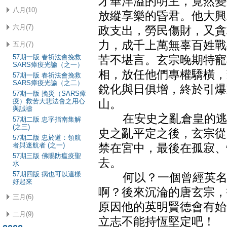
才華洋溢的明主，竟然變
八月(10)
放縱享樂的昏君。他大興
六月(7)
政支出，勞民傷財，又貪
力，成千上萬無辜百姓戰
五月(7)
57期一版 春祈法會挽救
苦不堪言。玄宗晚期特寵
SARS瘴疫光諭（之一）
相，放任他們專權驕橫，
57期一版 春祈法會挽救
SARS瘴疫光諭（之二）
銳化與日俱增，終於引爆
57期一版 挽災（SARS瘴
疫）救苦大悲法會之用心
山。
與誠禱
在安史之亂倉皇的逃亂
57期二版 忠字指南集解
(之三)
史之亂平定之後，玄宗從
57期二版 忠於道：領航
者與迷航者 (之一)
禁在宮中，最後在孤寂、
57期三版 佛賜防瘟疫聖
去。
水
57期四版 病也可以這樣
何以？一個曾經英名值
好起來
啊？後來沉淪的唐玄宗，
三月(6)
原因他的英明賢德會有始
二月(9)
立志不能持恆堅定吧！