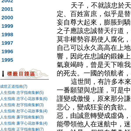
2002
天子，不就該忠於天道
2001
定、百姓富庶，似乎是替
2000
妄自尊大起來，膨脹到驕
1999
之子應該忠誠替天行道，
1998
莫非權勢容易使人腐化，
1997
自己可以永久高高在上地
1996
響，因此在忠誠的鍛鍊上
1995
氣衰竭時，曾是天下唯我
的死去。一國的領航者，
這世間，有許多本來立
成世正道指南(7)
一番願望與忠謹，可是中
人生指南 忠字指南集解(5)
謹變成傲慢，原來那分謙
人生指南 忠字心花故事集(6)
人生指南 恕字指南集解(3)
悲心，變成狂妄的貪欲。
人生指南 恕字心花故事集(4)
惡，由誠意轉變成虛偽，
人生指南 廉字指南集解(3)
能帶領他人在迷航中，迷
人生指南 廉字心花故事集(4)
人生指南 正字指南集解(7)