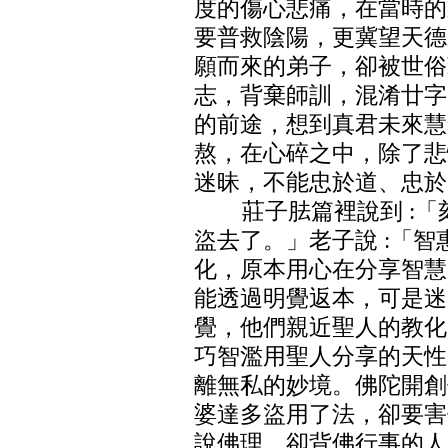
度的傷心悲痛，在當時的
要普救陰陽，更冀望天德
願而來的弟子，卻被世俗
志，背棄師訓，混淆廿字
的前途，想到真君未來慧
熬，在心碎之中，除了悲
迷昧，不能忠於道、忠於
莊子胠篇裡說到 :「
盜去了。」老子說 :「
化，原本用心在分享智慧
能透過明覺返本，可是迷
覺，他們親近聖人的教化
巧智濫用聖人分享的天性
離無私的妙境。佛陀開創
婆達多盜用了法，卻要害
說佛理，卻背佛行事的人