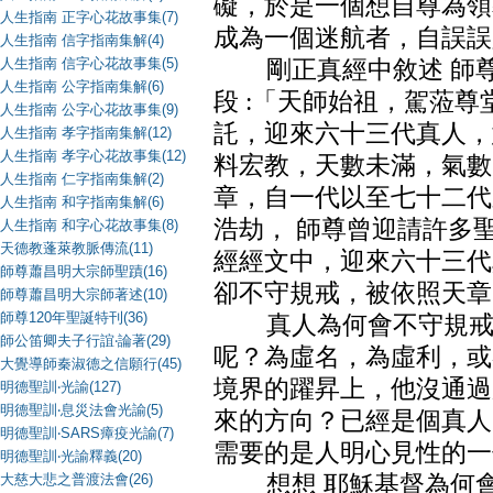
礙，於是一個想自尊為領
人生指南 正字心花故事集(7)
成為一個迷航者，自誤誤
人生指南 信字指南集解(4)
人生指南 信字心花故事集(5)
剛正真經中敘述 師尊
人生指南 公字指南集解(6)
段 :「天師始祖，駕蒞
人生指南 公字心花故事集(9)
託，迎來六十三代真人，
人生指南 孝字指南集解(12)
人生指南 孝字心花故事集(12)
料宏教，天數未滿，氣數
人生指南 仁字指南集解(2)
章，自一代以至七十二代
人生指南 和字指南集解(6)
浩劫， 師尊曾迎請許多
人生指南 和字心花故事集(8)
天德教蓬萊教脈傳流(11)
經經文中，迎來六十三代
師尊蕭昌明大宗師聖蹟(16)
卻不守規戒，被依照天章
師尊蕭昌明大宗師著述(10)
師尊120年聖誕特刊(36)
真人為何會不守規戒呢
師公笛卿夫子行誼‧論著(29)
呢？為虛名，為虛利，或
大覺導師秦淑德之信願行(45)
境界的躍昇上，他沒通過
明德聖訓‧光諭(127)
明德聖訓‧息災法會光諭(5)
來的方向？已經是個真人
明德聖訓‧SARS瘴疫光諭(7)
需要的是人明心見性的一
明德聖訓‧光諭釋義(20)
大慈大悲之普渡法會(26)
想想 耶穌基督為何會