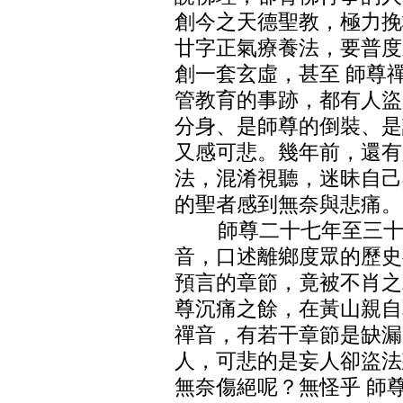
創今之天德聖教，極力挽
廿字正氣療養法，要普度
創一套玄虛，甚至 師尊
管教育的事跡，都有人盜
分身、是師尊的倒裝、是
又感可悲。幾年前，還有
法，混淆視聽，迷昧自己
的聖者感到無奈與悲痛。
師尊二十七年至三十一
音，口述離鄉度眾的歷史
預言的章節，竟被不肖之
尊沉痛之餘，在黃山親自
禪音，有若干章節是缺漏
人，可悲的是妄人卻盜法
無奈傷絕呢？無怪乎 師