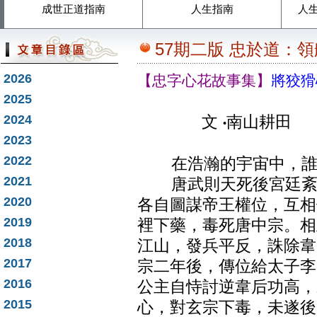
成世正道指南
人生指南
人
57期二版 忠於道：領
2026
【忠字心花故事集】
將狡猾
2025
2024
文
‧
南山耕田
2023
2022
在浩瀚的宇宙中，誰堪
2021
唐武則天死後宮廷紊亂
2020
各自圖謀帝王權位，互相
2019
裡下藥，毒死唐中宗。相
2018
江山，發兵平反，誅除韋
2017
宗二年後，傳位給太子李
2016
公主自恃討逆韋后功高，
2015
心，對玄宗下毒，未遂後