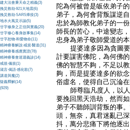
建大法會秉天命之精義(3)
陀為何被曾是皈依弟子的
挽災救劫‧921大地震(6)
弟子，為何會背叛謀逆自
挽災救劫‧SARS瘴疫(3)
地水火風災示諭(5)
忠於為師教化弟子的一份
廿字修身之正信與實義(20)
師長的苦心，中途變志，
廿字修心養身故事集(14)
忠身為弟子敬師愛道的本
廿字恕物‧和愛物命(11)
精神療養解說‧戒規‧醫道(31)
提婆達多因為貪圖要做
精神療養感應實證(78)
計要謀害佛陀，為何佛的
精神療養會巡迴義診(14)
戒規‧儀規(1)
佛的智慧不夠，不足以教
箴言‧偈語‧感化歌(7)
夠，而是提婆達多的欲念
講道與魔(2)
俗虛名，使得自己沉淪在
疑義釋解(14)
(929)
師尊臨凡度人，以人的
要挽回黑天浩劫，然而如
弟子不聽師訓背叛的事。
頭，無奈，真君迷亂已深
抖，萬分悲痛下將他逐出