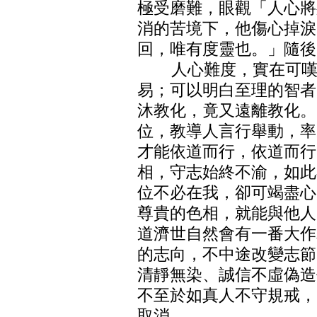
極受磨難，眼觀「人心將
消的苦境下，他傷心掉淚
回，唯有度靈也。」隨後
人心難度，實在可嘆，
易；可以明白至理的智者
沐教化，竟又遠離教化。
位，教導人言行舉動，率
才能依道而行，依道而行
相，守志始終不渝，如此
位不必在我，卻可竭盡心
尊貴的色相，就能與他人
道濟世自然會有一番大作
的志向，不中途改變志節
清靜無染、誠信不虛偽造
不至於如真人不守規戒，
取消。