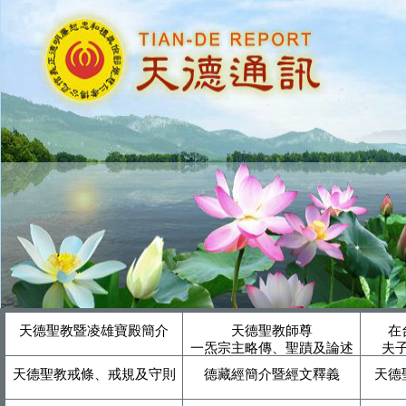
天德聖教暨凌雄寶殿簡介
天德聖教師尊
在
一炁宗主略傳、聖蹟及論述
夫
天德聖教戒條、戒規及守則
德藏經簡介暨經文釋義
天德