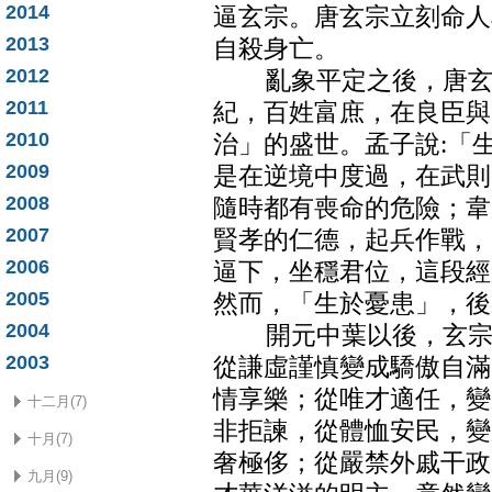
2014
逼玄宗。唐玄宗立刻命人
2013
自殺身亡。
2012
亂象平定之後，唐玄宗
2011
紀，百姓富庶，在良臣與
2010
治」的盛世。孟子說:「
2009
是在逆境中度過，在武則
2008
隨時都有喪命的危險；韋
2007
賢孝的仁德，起兵作戰，
2006
逼下，坐穩君位，這段經
2005
然而，「生於憂患」，後
2004
開元中葉以後，玄宗的
2003
從謙虛謹慎變成驕傲自滿
情享樂；從唯才適任，變
十二月(7)
非拒諫，從體恤安民，變
十月(7)
奢極侈；從嚴禁外戚干政
九月(9)