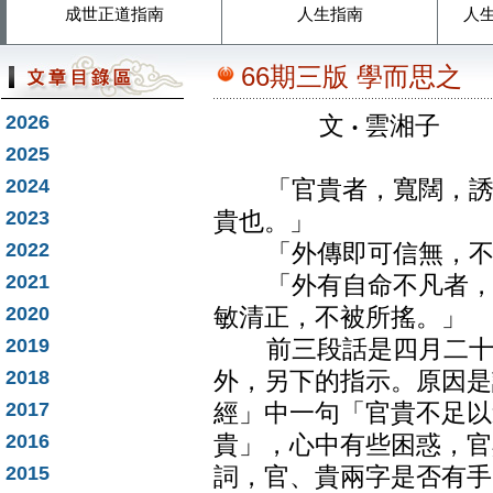
成世正道指南
人生指南
人
66期三版 學而思之
2026
文
‧
雲湘子
2025
2024
「官貴者，寬闊，誘俗
2023
貴也。」
2022
「外傳即可信無，不
2021
「外有自命不凡者，自
2020
敏清正，不被所搖。」
2019
前三段話是四月二十一
2018
外，另下的指示。原因是
2017
經」中一句「官貴不足以
2016
貴」，心中有些困惑，官
2015
詞，官、貴兩字是否有手