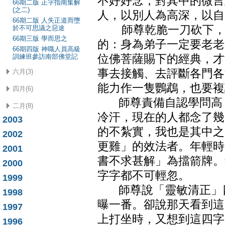
不好好念，對其中的微言
66期二版 正字指南集解
(之二)
人，以別人為高深，以
66期二版 人失正道而墮
師尊乾脆一刀砍下，外
於不可思議之惡途
66期三版 學而思之
的：身為弟子一定要老老
66期四版 神職人員高級
訓練班參訪南部佛堂記
位佛菩薩賜下的經典，才
事去接觸、去評斷各門各
六月(3)
能力作一隻鸚鵡，也要複
四月(6)
師尊責備自認學問高，
二月(8)
冷汗，現在的人都念了幾
2003
的不紮實，我也是其中之
2002
更雞」的效法者。年輕時
2001
書不求甚解」為擋箭牌。
2000
字字都不可輕忽。
1999
師尊說「靈敏清正」四
1998
曝一番。卻說那天看到這
1997
上打坐時，又想到這四字
1996