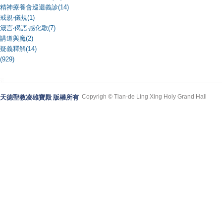
精神療養會巡迴義診(14)
戒規‧儀規(1)
箴言‧偈語‧感化歌(7)
講道與魔(2)
疑義釋解(14)
(929)
Copyrigh © Tian-de Ling Xing Holy Grand Hall
天德聖教凌雄寶殿 版權所有