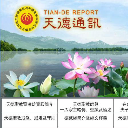
天德聖教暨凌雄寶殿簡介
天德聖教師尊
在
一炁宗主略傳、聖蹟及論述
夫
天德聖教戒條、戒規及守則
德藏經簡介暨經文釋義
天德