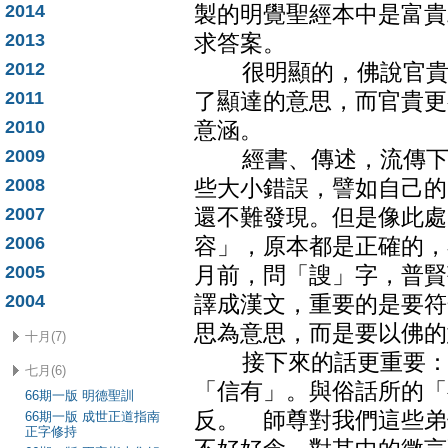
2014
製的明覺聖經本中是富貴
2013
求答案。
2012
很明顯的，佛說官貴是
2011
了顯達的意思，而官貴更
2010
意涵。
2009
經書、傳述，流傳下來
2008
些大小錯誤，譬如自己的
2007
還不難發現。但是像此處
2006
容」，原本都是正確的，
2005
月前，問「謏」字，普賢
2004
譯成漢文，重要的是要符
思為意思，而是要以佛的
十月(7)
接下來的話更重要：外
七月(6)
「信有」。與俗話所的「
66期一版 明德聖訓
反。 師尊對我們這些弟
66期一版 成世正道指南
正字修持