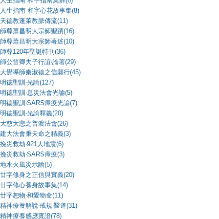
人生指南 和字指南集解(6)
人生指南 和字心花故事集(8)
天德教蓬萊教脈傳流(11)
師尊蕭昌明大宗師聖蹟(16)
師尊蕭昌明大宗師著述(10)
師尊120年聖誕特刊(36)
師公笛卿夫子行誼‧論著(29)
大覺導師秦淑德之信願行(45)
明德聖訓‧光諭(127)
明德聖訓‧息災法會光諭(5)
明德聖訓‧SARS瘴疫光諭(7)
明德聖訓‧光諭釋義(20)
大慈大悲之普渡法會(26)
建大法會秉天命之精義(3)
挽災救劫‧921大地震(6)
挽災救劫‧SARS瘴疫(3)
地水火風災示諭(5)
廿字修身之正信與實義(20)
廿字修心養身故事集(14)
廿字恕物‧和愛物命(11)
精神療養解說‧戒規‧醫道(31)
精神療養感應實證(78)