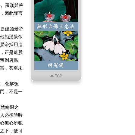
。羅漢與菩
，因此謹言
是建議景帝
他勸漢景帝
景帝採用進
，正是這股
帝到唐懿
富，甚至未
，化解冤
門，不是一
然輪迴之
人必須時時
心無心所犯
之下，便可