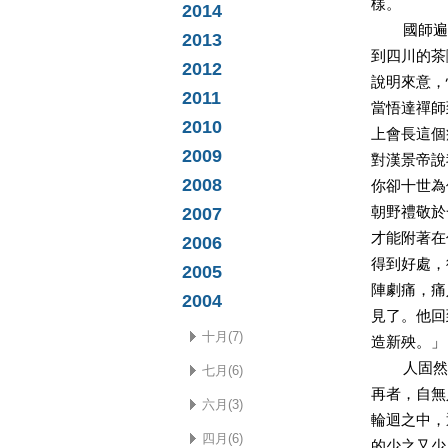
樣。
2014
國師遍攬
2013
到四川的茶
2012
說明來意，
2011
當悟達禪師
2010
上會長這個
2009
對漢景帝說
2008
你卻十世為
2007
朝野禮敬於
才能附著在
2006
得到好處，
2005
陣劇痛，痛
2004
見了。他回
十月(7)
造新殃。」
人固然是
七月(6)
再者，自無
六月(3)
輪迴之中，
四月(6)
的少之又少