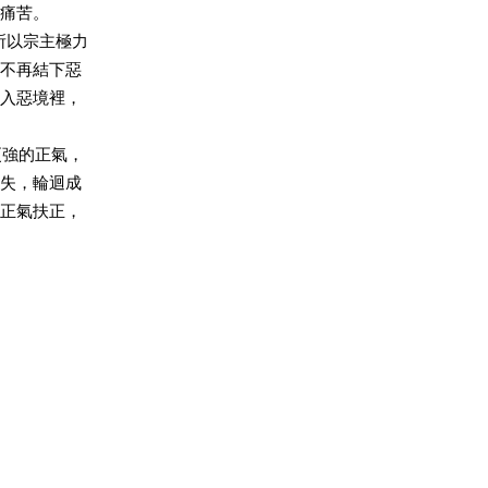
痛苦。
所以宗主極力
不再結下惡
入惡境裡，
強的正氣，
失，輪迴成
正氣扶正，