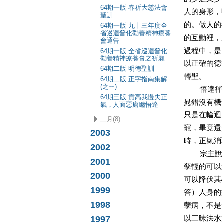
64期一版 春祈大慈法會
人的身形，
聖訓
的。做人的
64期一版 九十三年度全
省巡迴普化勸善精神療養
的互動裡，
會通告
過程中，是
64期一版 全省巡迴普化
勸善精神療養會之祈願
以正確的德
64期二版 明德聖訓
轉聖。
64期二版 正字指南集解
(之ㄧ)
悟達禪師
64期三版 貢高我慢失正
晁錯沒有機
氣，人面惡瘡纏悟達
只是在輪迴
二月(8)
寵，畢竟還
2003
時，正氣消
2002
宗主說：
2001
孽輕的可以
2000
可以降伏其
1999
答）人身的
1998
孽病，不是
1997
以三昧法水