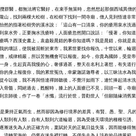
群醫，都無法將它醫好，在束手無策時，忽然想起那個西域異僧的
隴山，找到兩棵大松樹，在松樹下找到一間寺廟，僧人見到悟達非常
怡然的指著松樹旁的溪水說：「這山有一口清泉，你的瘡用泉水洗過
到泉水旁，正要掬水洗瘡時，人面瘡忽然開口說話：「慢著，你知道
瘡嗎？西漢史書上，袁盎殺晁錯的事你知道嗎？我是晁錯，你就是袁
我的壞話，使我被屈斬於東市，我累世要找你報仇，十世以來，輪迴
僧，戒律精嚴，所以苦無機會可以報復。如今，你貴為國師，受皇帝
一身，生起貢高我慢的心，奢侈過甚，整天在名利上著想，有失道行
你的身上報復你，我的累世冤仇，幸蒙迦諾迦尊者，以三昧法水為我
從今以後，我不再與悟達禪師聽後，不覺汗如雨下，連忙捧起清水洗
入骨髓，悶絕過去，甦醒時，膝上的人面瘡已不見，回頭一看，寺廟
到京師後，作了一卷「水懺」流行於世，普勸世人「但願隨緣消舊業
秉持正氣而生，然而卻因為修行境界的差異，有賢、愚、聖、凡的
人類到有人類，自有人類到六道輪迴，因為受後天環境的種種引誘、
逐漸迷失為人的正確方向，稟賦於天的正氣日益失落，因而能修得無
，流轉苦海的，仍舊在迷失裡打轉，不僅失去為人該有的品德風範，