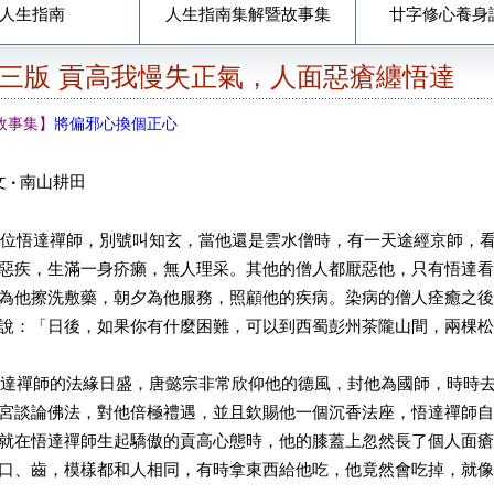
人生指南
人生指南集解暨故事集
廿字修心養身
期三版 貢高我慢失正氣，人面惡瘡纏悟達
故事集】
將偏邪心換個正心
文
‧
南山耕田
悟達禪師，別號叫知玄，當他還是雲水僧時，有一天途經京師，看
惡疾，生滿一身疥癩，無人理采。其他的僧人都厭惡他，只有悟達看
為他擦洗敷藥，朝夕為他服務，照顧他的疾病。染病的僧人痊癒之後
說：「日後，如果你有什麼困難，可以到西蜀彭州茶隴山間，兩棵松
禪師的法緣日盛，唐懿宗非常欣仰他的德風，封他為國師，時時去
宮談論佛法，對他倍極禮遇，並且欽賜他一個沉香法座，悟達禪師自
就在悟達禪師生起驕傲的貢高心態時，他的膝蓋上忽然長了個人面瘡
口、齒，模樣都和人相同，有時拿東西給他吃，他竟然會吃掉，就像