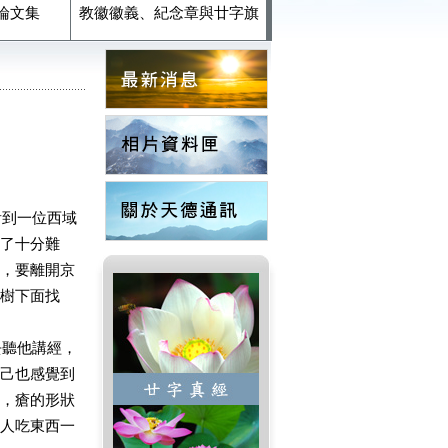
論文集
教徽徽義、紀念章與廿字旗
到一位西域
了十分難
，要離開京
樹下面找
聽他講經，
己也感覺到
，瘡的形狀
人吃東西一