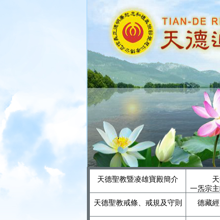
天德聖教暨凌雄寶殿簡介
天
一炁宗主
天德聖教戒條、戒規及守則
德藏經