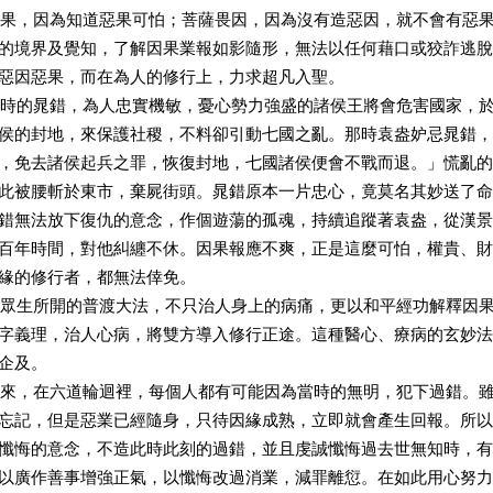
，因為知道惡果可怕；菩薩畏因，因為沒有造惡因，就不會有惡果
的境界及覺知，了解因果業報如影隨形，無法以任何藉口或狡詐逃脫
惡因惡果，而在為人的修行上，力求超凡入聖。
的晁錯，為人忠實機敏，憂心勢力強盛的諸侯王將會危害國家，於
侯的封地，來保護社稷，不料卻引動七國之亂。那時袁盎妒忌晁錯，
，免去諸侯起兵之罪，恢復封地，七國諸侯便會不戰而退。」慌亂的
此被腰斬於東市，棄屍街頭。晁錯原本一片忠心，竟莫名其妙送了命
錯無法放下復仇的意念，作個遊蕩的孤魂，持續追蹤著袁盎，從漢景
百年時間，對他糾纏不休。因果報應不爽，正是這麼可怕，權貴、財
緣的修行者，都無法倖免。
生所開的普渡大法，不只治人身上的病痛，更以和平經功解釋因果
字義理，治人心病，將雙方導入修行正途。這種醫心、療病的玄妙法
企及。
，在六道輪迴裡，每個人都有可能因為當時的無明，犯下過錯。雖
忘記，但是惡業已經隨身，只待因緣成熟，立即就會產生回報。所以
懺悔的意念，不造此時此刻的過錯，並且虔誠懺悔過去世無知時，有
以廣作善事增強正氣，以懺悔改過消業，減罪離愆。在如此用心努力