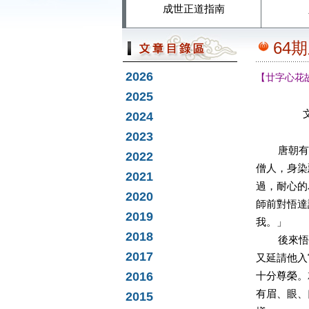
成世正道指南
64
2026
【廿字心花
2025
2024
2023
唐朝有位
2022
僧人，身染
2021
過，耐心的
2020
師前對悟達
2019
我。」
2018
後來悟達
2017
又延請他入
2016
十分尊榮。
有眉、眼、
2015