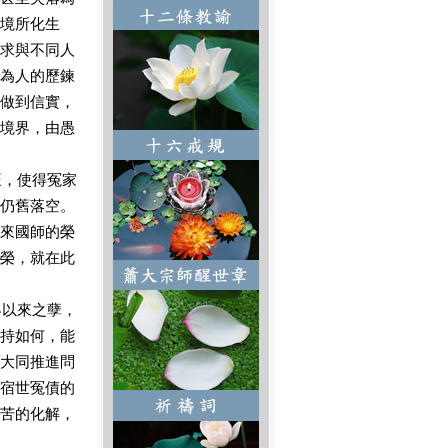
境所化生
求與不同人
為人的歷鍊
做到信實，
境界，由愚
，使得冤家
仍舊落空。
來國師的榮
榮，就在此
以來之孽，
持如何，能
大同推進問
宿世冤債的
苦的化解，