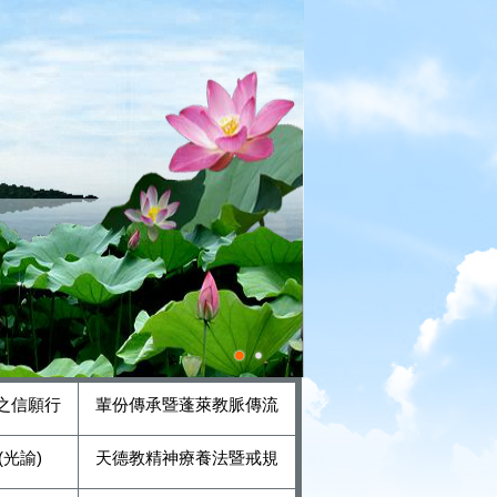
之信願行
輩份傳承暨蓬萊教脈傳流
光諭)
天德教精神療養法暨戒規