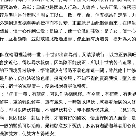
墮落為禽、為獸；蟲蟻也是因為人行為走入偏差，失去正氣，淪落惡
行為準則是什麼呢？周文王以仁、敬、孝、慈、信五德當作定準，力
必定到達五德至善的標準而不改變。正氣就是由此鍛鍊而來，在降生
國君，便一心作到仁愛；是臣子，便一心做到莊敬；是子女，便一心
行，互相勉勵，並勸戒彼此改過遷善，使正氣有所增長，提升為人的
在輪迴裡流轉十世，十世都出家為僧，又清淨戒行，以致正氣興旺
會接近他，得以尋求報復，因為陰不能侵正，所以十世的苦苦追尋，
的不同境界考驗中，悟達卻沒有通過不著色相這一關，雖然他十世修
是凡俗，仍無法破除色相、探究空境，不知不覺的貢高我慢，墮入虛
弱，宿世的冤親債主，便乘機附身尋仇報復。
「病非一種，有孽病，可以作功德解釋。有今孽，有宿孽，有世界
解釋，重的難以解釋。還有魔鬼，一時難以降伏，就要看治病的人修
心，即可以降伏其魔，不能降伏其心，即不能降伏其魔。」（見宗教
病，原因很多，對症下藥，才能有好的醫效，悟達禪師的人面瘡，是
一般的醫藥可以治癒。晁錯願意放下冤仇，多虧有迦諾迦尊者用心良
洗滌雙方，使雙方各得輕安。