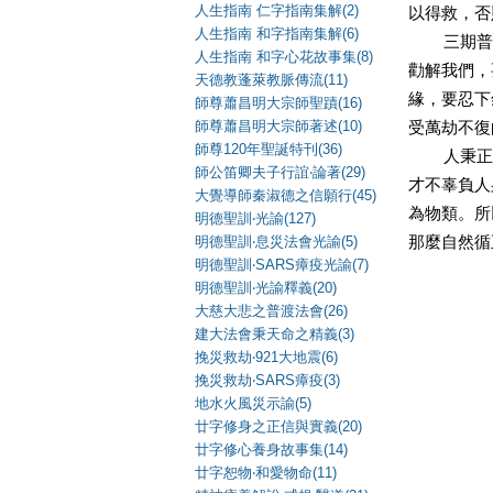
人生指南 仁字指南集解(2)
以得救，否
人生指南 和字指南集解(6)
三期普渡
人生指南 和字心花故事集(8)
勸解我們，
天德教蓬萊教脈傳流(11)
緣，要忍下
師尊蕭昌明大宗師聖蹟(16)
師尊蕭昌明大宗師著述(10)
受萬劫不復
師尊120年聖誕特刊(36)
人秉正氣
師公笛卿夫子行誼‧論著(29)
才不辜負人
大覺導師秦淑德之信願行(45)
為物類。所
明德聖訓‧光諭(127)
明德聖訓‧息災法會光諭(5)
那麼自然循
明德聖訓‧SARS瘴疫光諭(7)
明德聖訓‧光諭釋義(20)
大慈大悲之普渡法會(26)
建大法會秉天命之精義(3)
挽災救劫‧921大地震(6)
挽災救劫‧SARS瘴疫(3)
地水火風災示諭(5)
廿字修身之正信與實義(20)
廿字修心養身故事集(14)
廿字恕物‧和愛物命(11)