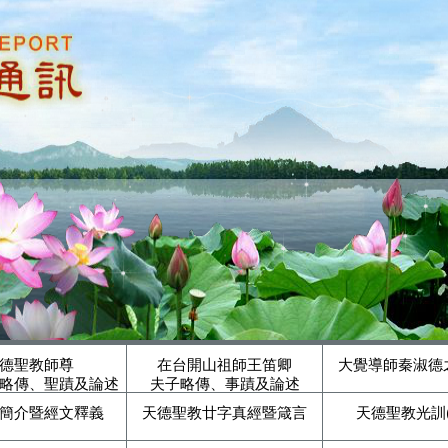
德聖教師尊
在台開山祖師王笛卿
大覺導師秦淑德
略傳、聖蹟及論述
夫子略傳、事蹟及論述
簡介暨經文釋義
天德聖教廿字真經暨箴言
天德聖教光訓(