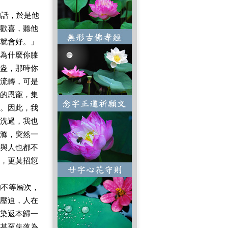
話，於是他
歡喜，聽他
就會好。」
為什麼你膝
盎，那時你
流轉，可是
的恩寵，集
。因此，我
洗過，我也
滌，突然一
與人也都不
，更莫招愆
不等層次，
壓迫，人在
染返本歸一
甚至失落為