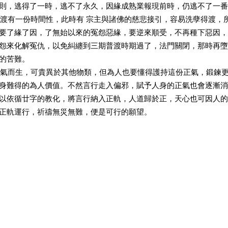
則，逃得了一時，逃不了永久，因緣成熟業報現前時，仍逃不了一番
有一份時間性，此時有 宗主與諸佛的慈悲接引，容易洗孽得渡，
要了緣了因，了無始以來的冤怨惡緣，要逆來順受，不再種下惡因，
怨來化解冤仇，以免糾纏到三期普渡時期過了，法門關閉，那時再墮
的苦難。
而生，可貴異於其他物類，但為人也要懂得護持這份正氣，鍛鍊更
身難得的為人價值。不然言行走入偏邪，賦予人身的正氣也會逐漸消
以依循廿字的教化，將言行納入正軌，人道歸於正，天心也可因人的
正軌運行，祈禱無災無難，便是可行的願望。