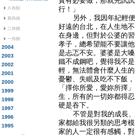
實有必要做，那就先試試
行！」
八月(6)
另外，我因年紀輕便結
四月(4)
好遠的台北，在人生地不
二月(8)
在身邊，但對於公婆的習
一月(8)
孝子，總希望能不要讓他
2004
是忐忑不安。婆婆是大嗓
2003
鐵不成鋼吧，覺得我不是
2002
輕，無法體會什麼人生的
2001
憂鬱、失眠及吃不下飯，
2000
「擇你所愛，愛妳所擇」
1999
生，所有的一切妳都得忍
1998
硬是吞下。
1997
不管是對我的成長、夫
1996
家都給我很另類的思考模
1995
家的人一定很有感觸，對