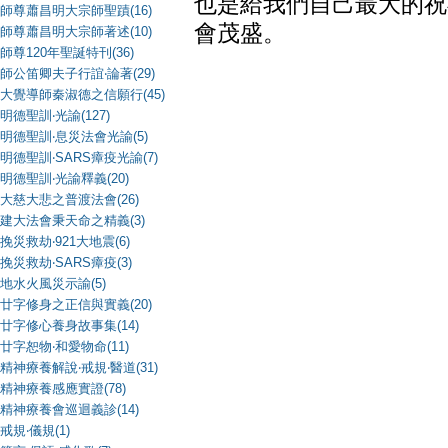
也是給我們自己最大的祝
師尊蕭昌明大宗師聖蹟(16)
會茂盛。
師尊蕭昌明大宗師著述(10)
師尊120年聖誕特刊(36)
師公笛卿夫子行誼‧論著(29)
大覺導師秦淑德之信願行(45)
明德聖訓‧光諭(127)
明德聖訓‧息災法會光諭(5)
明德聖訓‧SARS瘴疫光諭(7)
明德聖訓‧光諭釋義(20)
大慈大悲之普渡法會(26)
建大法會秉天命之精義(3)
挽災救劫‧921大地震(6)
挽災救劫‧SARS瘴疫(3)
地水火風災示諭(5)
廿字修身之正信與實義(20)
廿字修心養身故事集(14)
廿字恕物‧和愛物命(11)
精神療養解說‧戒規‧醫道(31)
精神療養感應實證(78)
精神療養會巡迴義診(14)
戒規‧儀規(1)