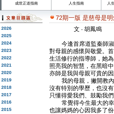
成世正道指南
人生指南
人
72期一版 是慈母是
2026
文 ‧ 胡鳳鳴
2025
2024
今逢首席道監秦師淑德
2023
對母親的感懷與敬愛。首
2022
生活修行的指導師，她為
2021
照亮我的智慧，在黑暗中
2020
亦師是我與母親可貴的因
2019
我的母親，撇開教內的
2018
沒有特別的學歷，也沒有
2017
只懂得愛我們、鼓勵我們
2016
常覺得今生最大的幸福
2015
也讓媽媽的心因我多了份