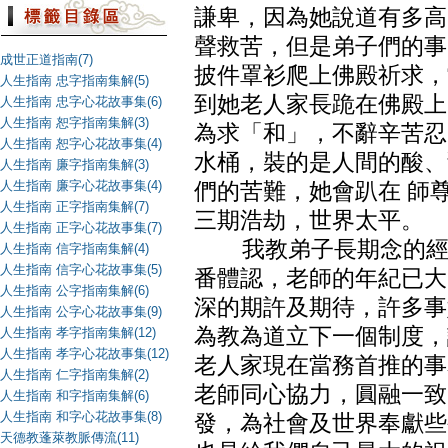
謙卑，因為她說道有多高
聲救苦，但是弟子們的事
成世正道指南(7)
披件罩衫爬上佛殿祈求，
人生指南 忠字指南集解(5)
到她老人家長跪在佛殿上
人生指南 忠字心花故事集(6)
人生指南 恕字指南集解(3)
為求「和」，不辭辛苦忍
人生指南 恕字心花故事集(4)
水桶，裝的是人間的酸、
人生指南 廉字指南集解(3)
人生指南 廉字心花故事集(4)
們的苦難，她會趴在 師
人生指南 正字指南集解(7)
三期浩劫，世界太平。
人生指南 正字心花故事集(7)
我教弟子長期念的經典
人生指南 信字指南集解(4)
人生指南 信字心花故事集(5)
番體認，老師的年紀已大
人生指南 公字指南集解(6)
深的期許及期待，許多事
人生指南 公字心花故事集(9)
為教為道立下一個制度，
人生指南 孝字指南集解(12)
人生指南 孝字心花故事集(12)
老人家現在當務首推的事
人生指南 仁字指南集解(2)
老師同心協力，圓融一致
人生指南 和字指南集解(6)
人生指南 和字心花故事集(8)
發，為社會及世界奉獻些
天德教蓬萊教脈傳流(11)