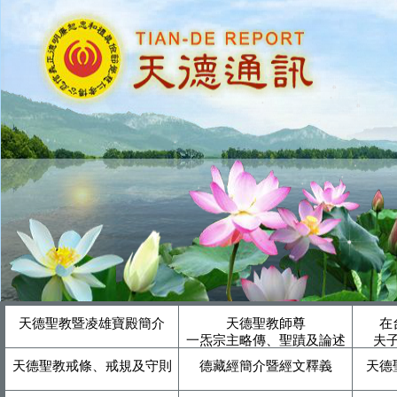
天德聖教暨凌雄寶殿簡介
天德聖教師尊
在
一炁宗主略傳、聖蹟及論述
夫
天德聖教戒條、戒規及守則
德藏經簡介暨經文釋義
天德