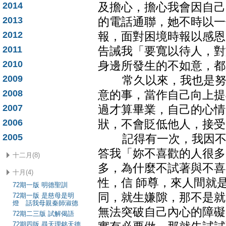
2014
及擔心，擔心我會因自己
2013
的電話通聯，她不時以一
2012
報，面對困境時報以感恩
2011
告誡我「要寬以待人，對
2010
身邊所發生的不如意，都
2009
常久以來，我也是努力
2008
意的事，當作自己向上提
2007
過才算畢業，自己的心情
2006
狀，不會貶低他人，接受
2005
記得有一次，我因不喜
答我「妳不喜歡的人很多
十二月(8)
多，為什麼不試著與不喜
十月(4)
性，信 師尊，來人間就
72期一版 明德聖訓
同，就生嫌隙，那不是就
72期一版 是慈母是明
燈 話我母親秦師淑德
無法突破自己內心的障礙
72期二三版 試解偈語
72期四版 尋天理銘天德