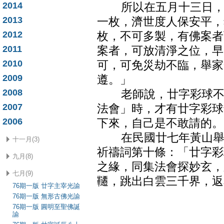
2014
所以在五月十三日， 
2013
一枚，濟世度人保安平，
2012
枚，不可多製，有佛案者
2011
案者，可放清淨之位，早
2010
可，可免災劫不臨，舉家
2009
遵。」
2008
老師說，廿字彩球不是
2007
法會」時，才有廿字彩球
2006
下來，自己是不敢請的。
在民國廿七年黃山舉行
十一月(3)
祈禱詞第十條：「廿字彩
九月(8)
之緣，同集法會探妙玄，
七月(9)
韆，跳出白雲三千界，返
76期一版 廿字主宰光諭
76期一版 無形古佛光諭
76期一版 圓明至聖佛誕
諭