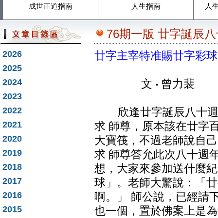
成世正道指南
人生指南
人
76期一版 廿字誕辰
2026
廿字主宰特准賜廿字彩球
2025
2024
文
‧
曾力裴
2023
2022
欣逢廿字誕辰八十週年
2021
求 師尊，原本該在廿字
2020
大寶筏，不過老師說自己
2019
求 師尊答允此次八十週
2018
想，大家來參加送什麼紀
2017
球」。老師大驚說：「廿
2016
啊。」 師公說，已經請
2015
也一個，置於佛案上是為