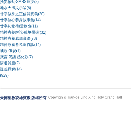
挽災救劫‧SARS瘴疫(3)
地水火風災示諭(5)
廿字修身之正信與實義(20)
廿字修心養身故事集(14)
廿字恕物‧和愛物命(11)
精神療養解說‧戒規‧醫道(31)
精神療養感應實證(78)
精神療養會巡迴義診(14)
戒規‧儀規(1)
箴言‧偈語‧感化歌(7)
講道與魔(2)
疑義釋解(14)
(929)
Copyrigh © Tian-de Ling Xing Holy Grand Hall
天德聖教凌雄寶殿 版權所有