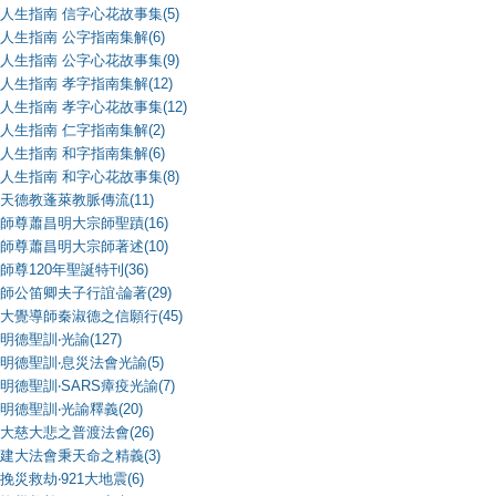
人生指南 信字心花故事集(5)
人生指南 公字指南集解(6)
人生指南 公字心花故事集(9)
人生指南 孝字指南集解(12)
人生指南 孝字心花故事集(12)
人生指南 仁字指南集解(2)
人生指南 和字指南集解(6)
人生指南 和字心花故事集(8)
天德教蓬萊教脈傳流(11)
師尊蕭昌明大宗師聖蹟(16)
師尊蕭昌明大宗師著述(10)
師尊120年聖誕特刊(36)
師公笛卿夫子行誼‧論著(29)
大覺導師秦淑德之信願行(45)
明德聖訓‧光諭(127)
明德聖訓‧息災法會光諭(5)
明德聖訓‧SARS瘴疫光諭(7)
明德聖訓‧光諭釋義(20)
大慈大悲之普渡法會(26)
建大法會秉天命之精義(3)
挽災救劫‧921大地震(6)