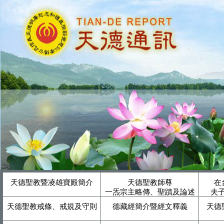
天德聖教暨凌雄寶殿簡介
天德聖教師尊
在
一炁宗主略傳、聖蹟及論述
夫
天德聖教戒條、戒規及守則
德藏經簡介暨經文釋義
天德