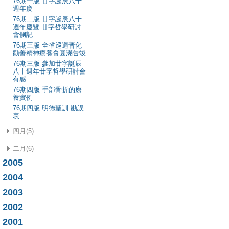
76期一版 廿字誕辰八十
週年慶
76期二版 廿字誕辰八十
週年慶暨 廿字哲學研討
會側記
76期三版 全省巡迴普化
勸善精神療養會圓滿告竣
76期三版 參加廿字誕辰
八十週年廿字哲學研討會
有感
76期四版 手部骨折的療
養實例
76期四版 明德聖訓 勘誤
表
四月(5)
二月(6)
2005
2004
2003
2002
2001