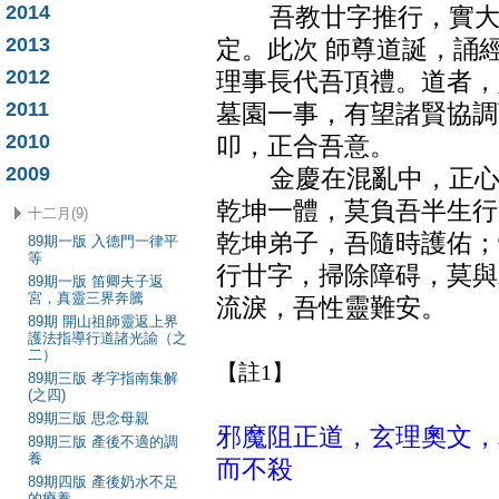
2014
吾教廿字推行，實大實
2013
定。此次 師尊道誕，誦
2012
理事長代吾頂禮。道者，
2011
墓園一事，有望諸賢協調
2010
叩，正合吾意。
2009
金慶在混亂中，正心定
乾坤一體，莫負吾半生行
十二月(9)
乾坤弟子，吾隨時護佑；
89期一版 入德門一律平
等
行廿字，掃除障碍，莫與
89期一版 笛卿夫子返
宮，真靈三界奔騰
流淚，吾性靈難安。
89期 開山祖師靈返上界
（民國六十四年
護法指導行道諸光諭（之
二）
【註1】
89期三版 孝字指南集解
(之四)
89期三版 思念母親
邪魔阻正道，玄理奧文，
89期三版 產後不適的調
養
而不殺
89期四版 產後奶水不足
的療養