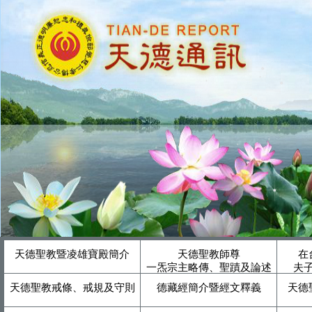
天德聖教暨凌雄寶殿簡介
天德聖教師尊
在
一炁宗主略傳、聖蹟及論述
夫
天德聖教戒條、戒規及守則
德藏經簡介暨經文釋義
天德