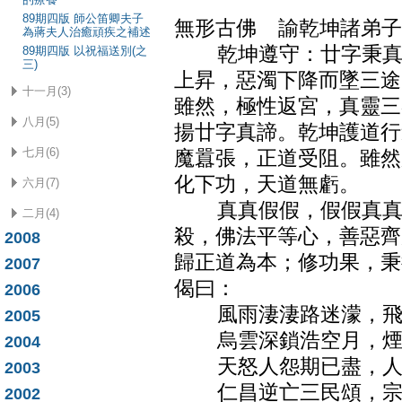
89期四版 師公笛卿夫子
無形古佛 諭乾坤諸弟子
為蔣夫人治癒頑疾之補述
乾坤遵守：廿字秉真，
89期四版 以祝福送別(之
三)
上昇，惡濁下降而墜三途
十一月(3)
雖然，極性返宮，真靈三
八月(5)
揚廿字真諦。乾坤護道行
七月(6)
魔囂張，正道受阻。雖然
化下功，天道無虧。
六月(7)
真真假假，假假真真，
二月(4)
殺，佛法平等心，善惡齊
2008
歸正道為本；修功果，秉
2007
偈曰：
2006
風雨淒淒路迷濛，飛
2005
烏雲深鎖浩空月，煙
2004
天怒人怨期已盡，人
2003
仁昌逆亡三民頌，宗
2002