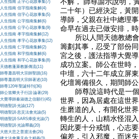
不解， 師尊諭示說明，
人生指南 正字心花故事集(7)
人生指南 信字指南集解(4)
二十年）已經決定，黃開
人生指南 信字心花故事集(5)
導師，父親在社中總理事
人生指南 公字指南集解(6)
命早在過去已做安排，時
人生指南 公字心花故事集(9)
人生指南 孝字指南集解(12)
所以人間天德教總會立
人生指南 孝字心花故事集(12)
籌劃其事，忍受了部份同
人生指南 仁字指南集解(2)
人生指南 和字指南集解(6)
宮之後，護法指導大覺導
人生指南 和字心花故事集(8)
成功立案。師公在世時，
天德教蓬萊教脈傳流(11)
中壇，六十二年成立屏東
師尊蕭昌明大宗師聖蹟(16)
師尊蕭昌明大宗師著述(10)
化壇籌備很久，期間師公
師尊120年聖誕特刊(36)
師尊說這時代是一個「
師公笛卿夫子行誼‧論著(29)
大覺導師秦淑德之信願行(45)
世界，因為居處在這世界
明德聖訓‧光諭(127)
生磨道的人，有開化世界
明德聖訓‧息災法會光諭(5)
轉生的人，山精水怪混入
明德聖訓‧SARS瘴疫光諭(7)
明德聖訓‧光諭釋義(20)
因此要十分戒慎，心志要
大慈大悲之普渡法會(26)
偏差，引入邪魔，而迷失
建大法會秉天命之精義(3)