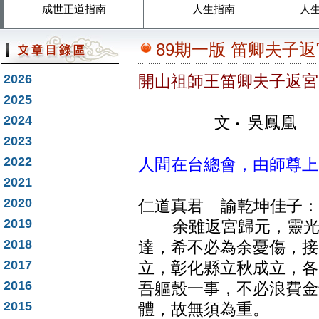
成世正道指南
人生指南
人
89期一版 笛卿夫子
2026
開山祖師王笛卿夫子返宮
2025
2024
文
‧
吳鳳凰
2023
2022
人間在台總會，由師尊上
2021
2020
仁道真君 諭乾坤佳子：
2019
余雖返宮歸元，靈光永
2018
達，希不必為余憂傷，接
2017
立，彰化縣立秋成立，各
2016
吾軀殼一事，不必浪費金
2015
體，故無須為重。