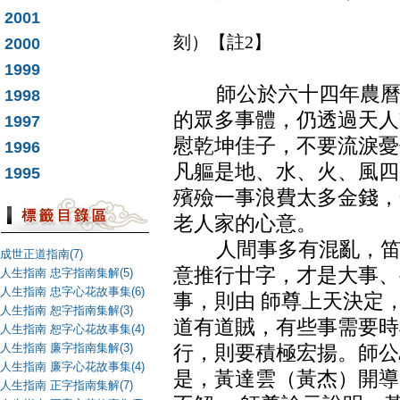
（民國六十五
2001
刻）【註2】
2000
1999
師公於六十四年農曆五
1998
的眾多事體，仍透過天人
1997
慰乾坤佳子，不要流淚憂
1996
凡軀是地、水、火、風四
1995
殯殮一事浪費太多金錢，
老人家的心意。
人間事多有混亂，笛卿
成世正道指南(7)
意推行廿字，才是大事、
人生指南 忠字指南集解(5)
人生指南 忠字心花故事集(6)
事，則由 師尊上天決定
人生指南 恕字指南集解(3)
道有道賊，有些事需要時
人生指南 恕字心花故事集(4)
人生指南 廉字指南集解(3)
行，則要積極宏揚。師公
人生指南 廉字心花故事集(4)
是，黃達雲（黃杰）開導
人生指南 正字指南集解(7)