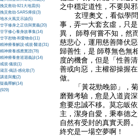
之中穩定道性，不要與邪
挽災救劫‧921大地震(6)
挽災救劫‧SARS瘴疫(3)
玄理奧文，看似學問很
地水火風災示諭(5)
事，弄一大套玄虛，只是
廿字修身之正信與實義(20)
廿字修心養身故事集(14)
異， 師尊何嘗不知，然
廿字恕物‧和愛物命(11)
慈悲心，運用慈善降伏惡
精神療養解說‧戒規‧醫道(31)
歸善性，是 師尊無色無
精神療養感應實證(78)
精神療養會巡迴義診(14)
度的機會，但是「性善清
戒規‧儀規(1)
善或向惡，主權卻操握在
箴言‧偈語‧感化歌(7)
做。
講道與魔(2)
疑義釋解(14)
「黃花勁晚節」，菊花
(929)
磨難考驗，愈是入道資深
愈要忠誠不移。莫忘皈依
主，潔身自愛，秉奉德之
自然有受封的真實天爵。
終究是一場空夢啊！