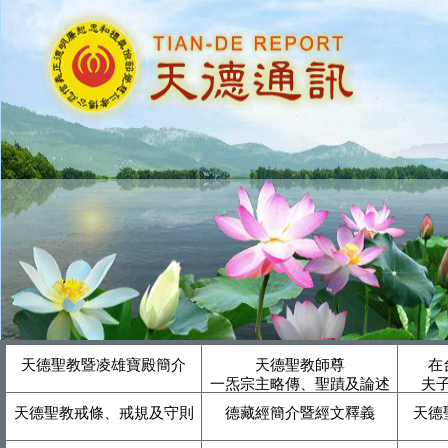
天德聖教暨凌雄寶殿簡介
天德聖教師尊
在
一炁宗主略傳、聖蹟及論述
夫
天德聖教戒條、戒規及守則
德藏經簡介暨經文釋義
天德