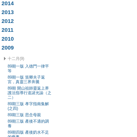
2014
2013
2012
2011
2010
2009
十二月(9)
89期一版 入德門一律平
等
89期一版 笛卿夫子返
宮，真靈三界奔騰
89期 開山祖師靈返上界
護法指導行道諸光諭（之
二）
89期三版 孝字指南集解
(之四)
89期三版 思念母親
89期三版 產後不適的調
養
89期四版 產後奶水不足
的療養