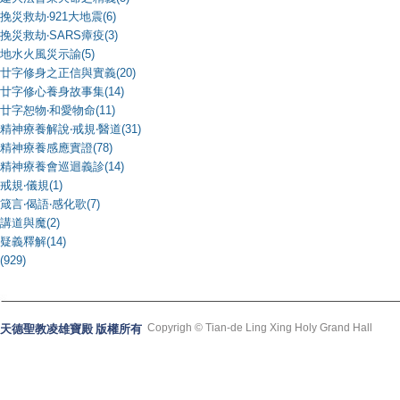
挽災救劫‧921大地震(6)
挽災救劫‧SARS瘴疫(3)
地水火風災示諭(5)
廿字修身之正信與實義(20)
廿字修心養身故事集(14)
廿字恕物‧和愛物命(11)
精神療養解說‧戒規‧醫道(31)
精神療養感應實證(78)
精神療養會巡迴義診(14)
戒規‧儀規(1)
箴言‧偈語‧感化歌(7)
講道與魔(2)
疑義釋解(14)
(929)
Copyrigh © Tian-de Ling Xing Holy Grand Hall
天德聖教凌雄寶殿 版權所有