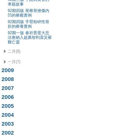
孝親故事
92期四版 尾椎骨挫傷內
凹的療癒實例
92期四版 手臂粉碎性骨
折的療養實例
92期一版 春祈普度大悲
法會納入超薦智利震災罹
難亡靈
二月(8)
一月(7)
2009
2008
2007
2006
2005
2004
2003
2002