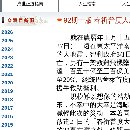
成世正道指南
人生指南
人
92期一版 春祈普度
2026
就在農曆年正月十五元宵
2025
27日），遠在東太平洋南
2024
的大地震，智利政府3/1
2023
亡，另有一架救難飛機墜
2022
達一百五十億至三百億美
2021
至20%。總統巴舍萊首
2020
援手救助智利。
2019
規模難以想像的浩劫，
2018
來，不幸中的大幸是海嘯
2017
減輕此次的災劫。本著同
2016
啟建21日的「春祈普度
2015