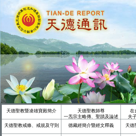
天德聖教暨凌雄寶殿簡介
天德聖教師尊
在
一炁宗主略傳、聖蹟及論述
夫
天德聖教戒條、戒規及守則
德藏經簡介暨經文釋義
天德