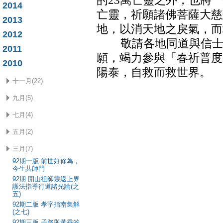
的23萬亡靈之外，也將
2014
亡靈，祈願諸佛菩薩大慈
2013
地，以消天地之戾氣，而
2012
敬請各地同道與信士懷
2011
願，竭力參與「春祈普度
2010
陽泰，自救而救世界。
十一月(22)
九月(5)
七月(4)
五月(2)
三月(7)
92期一版 前世好修為，
今生共師門
92期 開山祖師靈返上界
護法指導行道諸光諭(之
五)
92期二版 孝字指南集解
(之七)
92期三版 子路與黃香的