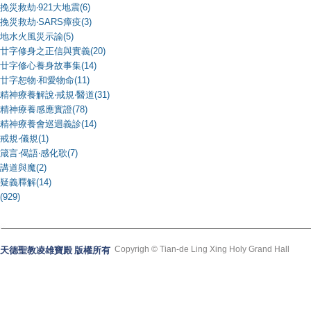
挽災救劫‧921大地震(6)
挽災救劫‧SARS瘴疫(3)
地水火風災示諭(5)
廿字修身之正信與實義(20)
廿字修心養身故事集(14)
廿字恕物‧和愛物命(11)
精神療養解說‧戒規‧醫道(31)
精神療養感應實證(78)
精神療養會巡迴義診(14)
戒規‧儀規(1)
箴言‧偈語‧感化歌(7)
講道與魔(2)
疑義釋解(14)
(929)
Copyrigh © Tian-de Ling Xing Holy Grand Hall
天德聖教凌雄寶殿 版權所有