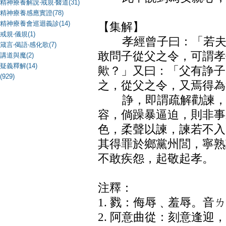
精神療養解說‧戒規‧醫道(31)
精神療養感應實證(78)
精神療養會巡迴義診(14)
【集解】
戒規‧儀規(1)
孝經曾子曰：「若夫慈
箴言‧偈語‧感化歌(7)
敢問子從父之令，可謂孝
講道與魔(2)
疑義釋解(14)
歟？」又曰：「父有諍子
(929)
之，從父之令，又焉得為
諍，即謂疏解勸諫，以
容，倘躁暴逼迫，則非事
色，柔聲以諫，諫若不入
其得罪於鄉黨州閭，寧熟
不敢疾怨，起敬起孝。
注釋：
1. 戮：侮辱﹑羞辱。音ㄌ
2. 阿意曲從：刻意逢