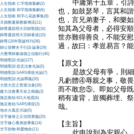
中庸第十五章，引詩小
人生指南 仁字指南集解(2)
人生指南 和字指南集解(6)
也，如鼓瑟琴，言其和諧
人生指南 和字心花故事集(8)
也，言兄弟妻子，和樂如
天德教蓬萊教脈傳流(11)
知其為父母者，必得安順
師尊蕭昌明大宗師聖蹟(16)
師尊蕭昌明大宗師著述(10)
世亦難得善良，不能安慰
師尊120年聖誕特刊(36)
過，故曰：孝豈易言？能
師公笛卿夫子行誼‧論著(29)
大覺導師秦淑德之信願行(45)
明德聖訓‧光諭(127)
【原文】
明德聖訓‧息災法會光諭(5)
是故父母有爭，則細意
明德聖訓‧SARS瘴疫光諭(7)
明德聖訓‧光諭釋義(20)
凡虧體④辱親之事，敬畏
大慈大悲之普渡法會(26)
而不敢怠⑤。即如父母既
建大法會秉天命之精義(3)
稍有違背，豈獨葬埋、祭
挽災救劫‧921大地震(6)
挽災救劫‧SARS瘴疫(3)
哉。
地水火風災示諭(5)
廿字修身之正信與實義(20)
【主旨】
廿字修心養身故事集(14)
廿字恕物‧和愛物命(11)
此申說到為安親心，