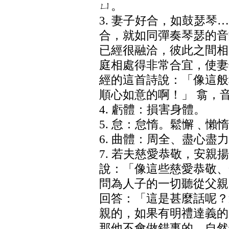
ㄩ。
3. 妻子好合，如鼓瑟
合，就如同彈奏琴瑟的音
已經很融洽，彼此之間相
庭相處得非常合宜，使妻
經的這首詩說：「像這般
順心如意的啊！」 翕，
4. 虧體：損害身體。
5. 怠：怠惰。鬆懈﹑懶
6. 曲體：周全、盡心盡
7. 若夫慈愛恭敬，安親
說：「像這些慈愛恭敬、
問為人子的一切聽從父親
回答：「這是甚麼話呢？
親的，如果有明禮達義的
那他不會做錯事的，自然