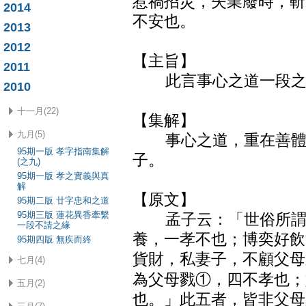
惹禍招災，失業廢時，斬
2014
不安也。
2013
2012
【主旨】
2011
此言事心之道一段之
2010
十一月(22)
【集解】
九月(5)
事心之道，重在善體親
95期一版 孝字指南集解
子。
(之九)
95期一版 孝之實義與真
解
【原文】
95期二版 廿字忠和之道
95期三版 蓮花異香牽繫
孟子云：「世俗所謂不
一段不請之緣
養，一孝不也；博奕好飲
95期四版 無疾而終
貨財，私妻子，不顧父母
七月(4)
為父母戮①，四不孝也；
五月(2)
也。」此五者，皆非父母