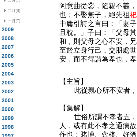
三月(7)
阿意曲從②，陷親不義，
二月(8)
也；不娶無子，絕先祖
祀
一月(7)
中庸引詩之言曰：「妻子
2009
且耽。」子曰：「父母其
2008
和，則父母之心不安，兄
2007
至於立身行己，交朋處世
2006
安，而不得謂為孝也，孝
2005
2004
【主旨】
2003
此從親心所不安者，
2002
2001
【集解】
2000
世俗所謂不孝者五，孟
1999
人，或有此不孝之通病故
1998
作也；賭博、弈棋、好酒
1997