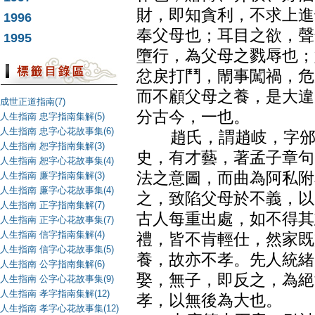
財，即知貪利，不求上進
1996
奉父母也；耳目之欲，聲
1995
墮行，為父母之戮辱也；
忿戾打鬥，閙事闖禍，危
而不顧父母之養，是大違
成世正道指南(7)
分古今，一也。
人生指南 忠字指南集解(5)
人生指南 忠字心花故事集(6)
趙氏，謂趙岐，字邠卿
人生指南 恕字指南集解(3)
史，有才藝，著孟子章句
人生指南 恕字心花故事集(4)
法之意圖，而曲為阿私附
人生指南 廉字指南集解(3)
人生指南 廉字心花故事集(4)
之，致陷父母於不義，以
人生指南 正字指南集解(7)
古人每重出處，如不得其
人生指南 正字心花故事集(7)
人生指南 信字指南集解(4)
禮，皆不肯輕仕，然家既
人生指南 信字心花故事集(5)
養，故亦不孝。先人統緒
人生指南 公字指南集解(6)
娶，無子，即反之，為絕
人生指南 公字心花故事集(9)
人生指南 孝字指南集解(12)
孝，以無後為大也。
人生指南 孝字心花故事集(12)