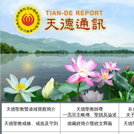
天德聖教暨凌雄寶殿簡介
天德聖教師尊
在
一炁宗主略傳、聖蹟及論述
夫
天德聖教戒條、戒規及守則
德藏經簡介暨經文釋義
天德