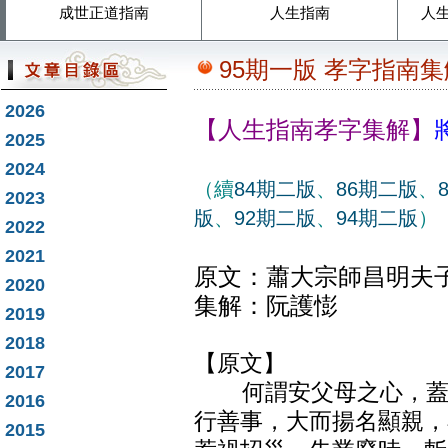
成世正道指南
人生指南
人
95期一版 孝字指南集
2026
【人生指南孝字集解】
2025
2024
（續
84期二版
、
86期二版
、
2023
版
、
92期二版
、
94期二版
）
2022
2021
原文：蕭大宗師昌明夫
2020
集解：阮護憉
2019
2018
【原文】
2017
何謂安父母之心，蓋父
2016
行善事，大而揚名顯親，
2015