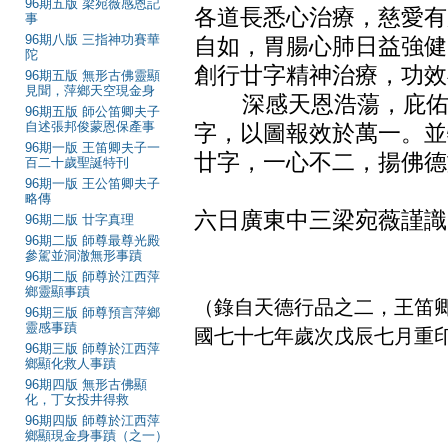
96期五版 梁宛薇感恩記
各道長悉心治療，慈愛有
事
96期八版 三指神功賽華
自如，胃腸心肺日益強健
陀
創行廿字精神治療，功效
96期五版 無形古佛靈顯
見聞，萍鄉天空現金身
深感天恩浩蕩，庇佑殘
96期五版 師公笛卿夫子
自述張邦俊蒙恩保產事
字，以圖報效於萬一。並
96期一版 王笛卿夫子一
廿字，一心不二，揚佛德
百二十歲聖誕特刊
96期一版 王公笛卿夫子
民國六十四
略傳
六日廣東中三梁宛薇謹識
96期二版 廿字真理
96期二版 師尊最尊光殿
年廿六，住
參駕並洞澈無形事蹟
96期二版 師尊於江西萍
鄉靈顯事蹟
（錄自天德行品之二，王笛卿夫
96期三版 師尊預言萍鄉
靈感事蹟
國七十七年歲次戊辰七月重
96期三版 師尊於江西萍
鄉顯化救人事蹟
96期四版 無形古佛顯
化，丁女投井得救
96期四版 師尊於江西萍
鄉顯現金身事蹟（之一）