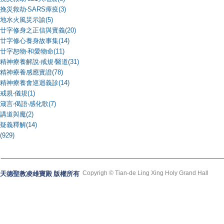
挽災救劫‧SARS瘴疫(3)
地水火風災示諭(5)
廿字修身之正信與實義(20)
廿字修心養身故事集(14)
廿字恕物‧和愛物命(11)
精神療養解說‧戒規‧醫道(31)
精神療養感應實證(78)
精神療養會巡迴義診(14)
戒規‧儀規(1)
箴言‧偈語‧感化歌(7)
講道與魔(2)
疑義釋解(14)
(929)
Copyrigh © Tian-de Ling Xing Holy Grand Hall
天德聖教凌雄寶殿 版權所有