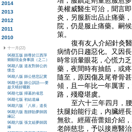
增，服鎮定劑量愈服愈多
2014
美權威醫生可治，聞言即
2013
炎，另服新出品止痛藥，
2012
院，仍是服止痛藥。嗣候
2011
策。
2010
復有友人介紹針灸醫生
十一月(22)
病情仍日趨惡化。又因長
96期五版 師尊於江西萍
時常頭暈眼花，心慌力乏
鄉顯現金身事蹟（之二）
96期八版 道友對師公的
藥，夜間時有抽筋，或疼
懷念
隨至，原因傷及尾脊骨甚
96期八版 師公慈悲記實
96期七版 師公訓語──要
傾，且一年比一年厲害，
趁天晴好曬榖
路，殘廢堪虞。
96期七版 掃墓的省思
96期七版 初結道緣
至六十三年四月，腰背
96期六版 「八班」道長
扶腿始能行走，內臟經長
96期六版 殷靜貽夢師因
緣記
無欲。經羅蓓蕾姐介紹，
96期六版 張文組夢師因
緣
老師慈悲，予以接應醫治