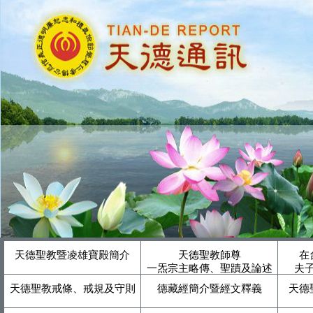
天德聖教暨凌雄寶殿簡介
天德聖教師尊
在
一炁宗主略傳、聖蹟及論述
夫
天德聖教戒條、戒規及守則
德藏經簡介暨經文釋義
天德