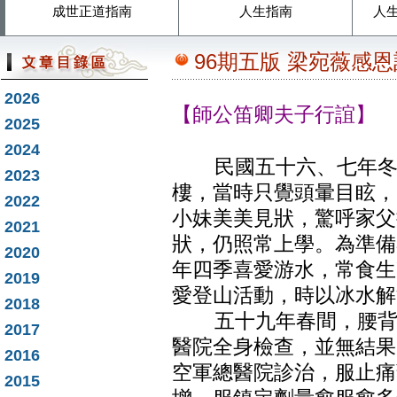
成世正道指南
人生指南
人
96期五版 梁宛薇感
2026
【師公笛卿夫子行誼】
2025
2024
民國五十六、七年冬，
2023
樓，當時只覺頭暈目眩，
2022
小妹美美見狀，驚呼家父
2021
狀，仍照常上學。為準備
2020
年四季喜愛游水，常食生
2019
愛登山活動，時以冰水解
2018
五十九年春間，腰背開
2017
醫院全身檢查，並無結果
2016
空軍總醫院診治，服止痛
2015