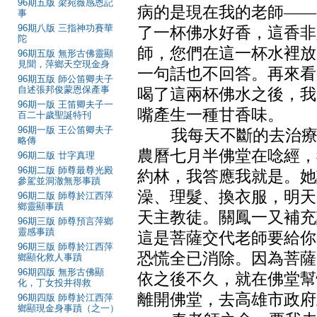
96期五版 梁宛薇感恩記
病的是現在我的老師――
事
96期八版 三指神功賽華
了一杯佛水好香，這香非
陀
師，您們在這一杯水裡放
96期五版 無形古佛靈顯
見聞，萍鄉天空現金身
一句話也不回答。再來看
96期五版 師公笛卿夫子
自述張邦俊蒙恩保產事
喝了這兩杯佛水之後，我
96期一版 王笛卿夫子一
嘴產生一種甘香味。
百二十歲聖誕特刊
96期一版 王公笛卿夫子
我每天不斷的去治療，
略傳
農曆七月半佛堂在唸經，
96期二版 廿字真理
96期二版 師尊最尊光殿
約林，我答應我就是。她
參駕並洞澈無形事蹟
澡、理髮、換衣服，明天
96期二版 師尊於江西萍
鄉靈顯事蹟
天主教徒。關鳳一又補充
96期三版 師尊預言萍鄉
靈感事蹟
這是菩薩交代老師要給你
96期三版 師尊於江西萍
恐慌全已消除。因為菩薩
鄉顯化救人事蹟
96期四版 無形古佛顯
依之後不久，就在佛堂幫
化，丁女投井得救
離開佛堂，去高雄市政府
96期四版 師尊於江西萍
鄉顯現金身事蹟（之一）