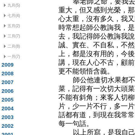
奉老師之命，要我去台
九月(5)
重大，但又感到光榮，那
七月(4)
心太重，沒有多久，我又
五月(2)
時常想起師公教誨我，是
去，我記得師公教誨我說
三月(7)
誠、實在、不自私，不然
二月(8)
上，都是沒有用的，今後
一月(7)
講，現在人心不古，顧前
2009
更不能領悟含義。
2008
師公他連切水果都不能
2007
菜，記得有一次切大頭菜
2006
不能有斜角；來客人切柳
2005
片，少一片不行，多一片
2004
話都有道，到現在我常常
2003
每一句話。
2002
以上所寫，是我自己親
2001