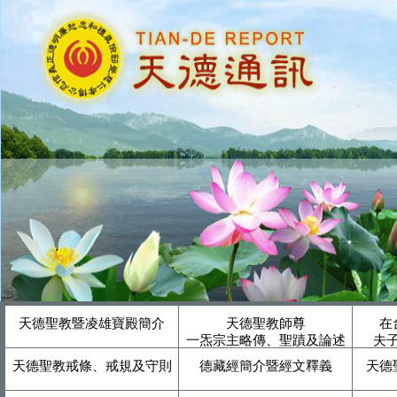
天德聖教暨凌雄寶殿簡介
天德聖教師尊
在
一炁宗主略傳、聖蹟及論述
夫
天德聖教戒條、戒規及守則
德藏經簡介暨經文釋義
天德