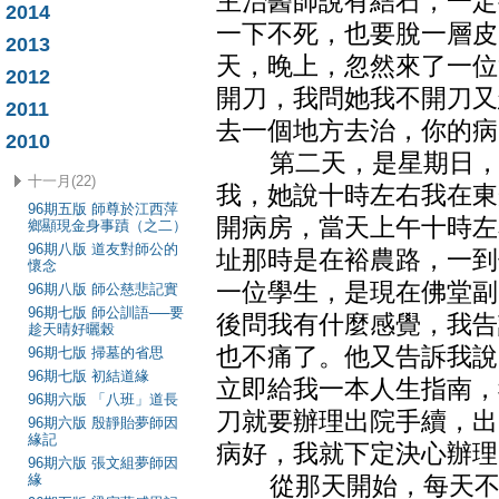
主治醫師說有結石，一定
2014
一下不死，也要脫一層皮
2013
天，晚上，忽然來了一位
2012
開刀，我問她我不開刀又
2011
去一個地方去治，你的病
2010
第二天，是星期日，一
十一月(22)
我，她說十時左右我在東
96期五版 師尊於江西萍
開病房，當天上午十時左
鄉顯現金身事蹟（之二）
96期八版 道友對師公的
址那時是在裕農路，一到
懷念
一位學生，是現在佛堂副
96期八版 師公慈悲記實
96期七版 師公訓語──要
後問我有什麼感覺，我告
趁天晴好曬榖
也不痛了。他又告訴我說
96期七版 掃墓的省思
96期七版 初結道緣
立即給我一本人生指南，
96期六版 「八班」道長
刀就要辦理出院手續，出
96期六版 殷靜貽夢師因
緣記
病好，我就下定決心辦理
96期六版 張文組夢師因
緣
從那天開始，每天不斷