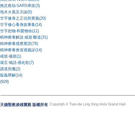
挽災救劫‧SARS瘴疫(3)
地水火風災示諭(5)
廿字修身之正信與實義(20)
廿字修心養身故事集(14)
廿字恕物‧和愛物命(11)
精神療養解說‧戒規‧醫道(31)
精神療養感應實證(78)
精神療養會巡迴義診(14)
戒規‧儀規(1)
箴言‧偈語‧感化歌(7)
講道與魔(2)
疑義釋解(14)
(929)
Copyrigh © Tian-de Ling Xing Holy Grand Hall
天德聖教凌雄寶殿 版權所有