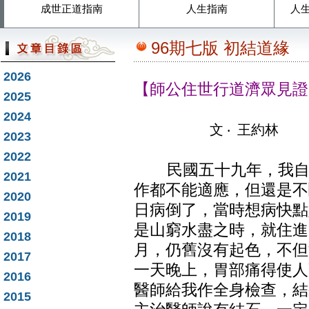
成世正道指南
人生指南
人
96期七版 初結道緣
2026
【師公住世行道濟眾見證
2025
2024
文 ‧ 王約林
2023
2022
民國五十九年，我自軍
2021
作都不能適應，但還是不
2020
日病倒了，當時想病快點
2019
是山窮水盡之時，就住進
2018
月，仍舊沒有起色，不但
2017
一天晚上，胃部痛得使人
2016
醫師給我作全身檢查，結
2015