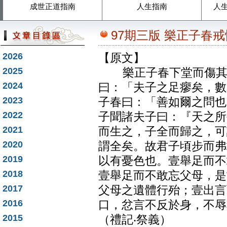
成世正道指南
人生指南
人
97期三版 樂正子春
2026
【原文】
2025
樂正子春下堂而傷其足
2024
曰：「夫子之足瘳矣，數
2023
子春曰：「善如爾之問也
2022
子聞諸夫子曰：『天之所
2021
而生之，子全而歸之，可
2020
謂全矣。故君子頃步而弗
2019
以有憂色也。壹舉足而不
2018
壹舉足而不敢忘父母，是
2017
父母之遺體行殆；壹出言
2016
口，忿言不反於身，不辱
2015
（禮記‧祭義）