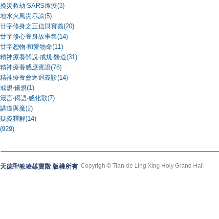
挽災救劫‧SARS瘴疫(3)
地水火風災示諭(5)
廿字修身之正信與實義(20)
廿字修心養身故事集(14)
廿字恕物‧和愛物命(11)
精神療養解說‧戒規‧醫道(31)
精神療養感應實證(78)
精神療養會巡迴義診(14)
戒規‧儀規(1)
箴言‧偈語‧感化歌(7)
講道與魔(2)
疑義釋解(14)
(929)
Copyrigh © Tian-de Ling Xing Holy Grand Hall
天德聖教凌雄寶殿 版權所有