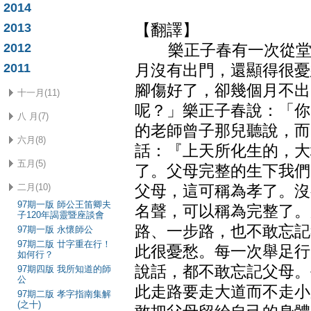
2014
2013
【翻譯】
2012
樂正子春有一次從堂上
2011
月沒有出門，還顯得很憂
腳傷好了，卻幾個月不出
十一月(11)
呢？」樂正子春說：「你
八 月(7)
的老師曾子那兒聽說，而
六月(8)
話：『上天所化生的，大
五月(5)
了。父母完整的生下我們
二月(10)
父母，這可稱為孝了。沒
97期一版 師公王笛卿夫
名聲，可以稱為完整了。
子120年謁靈暨座談會
路、一步路，也不敢忘記
97期一版 永懷師公
97期二版 廿字重在行！
此很憂愁。每一次舉足行
如何行？
說話，都不敢忘記父母。
97期四版 我所知道的師
公
此走路要走大道而不走小
97期二版 孝字指南集解
(之十)