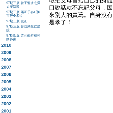
敢把父母留給自己的身體
97期三版 曾子髮膚之愛
口說話就不忘記父母，因
如履深淵
97期三版 樂正子春戒慎
來別人的責罵。自身沒有
言行全孝道
97期三版 更正
是孝了！
97期三版 參訪慈生仁愛
院
97期四版 普化勸善精神
療養會
2010
2009
2008
2007
2006
2005
2004
2003
2002
2001