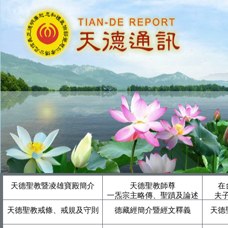
天德聖教暨凌雄寶殿簡介
天德聖教師尊
在
一炁宗主略傳、聖蹟及論述
夫
天德聖教戒條、戒規及守則
德藏經簡介暨經文釋義
天德