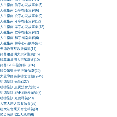
人生指南 信字心花故事集(5)
人生指南 公字指南集解(6)
人生指南 公字心花故事集(9)
人生指南 孝字指南集解(12)
人生指南 孝字心花故事集(12)
人生指南 仁字指南集解(2)
人生指南 和字指南集解(6)
人生指南 和字心花故事集(8)
天德教蓬萊教脈傳流(11)
師尊蕭昌明大宗師聖蹟(16)
師尊蕭昌明大宗師著述(10)
師尊120年聖誕特刊(36)
師公笛卿夫子行誼‧論著(29)
大覺導師秦淑德之信願行(45)
明德聖訓‧光諭(127)
明德聖訓‧息災法會光諭(5)
明德聖訓‧SARS瘴疫光諭(7)
明德聖訓‧光諭釋義(20)
大慈大悲之普渡法會(26)
建大法會秉天命之精義(3)
挽災救劫‧921大地震(6)