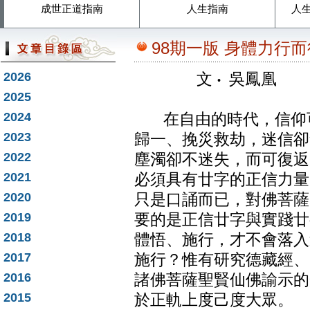
成世正道指南
人生指南
人
98期一版 身體力行而
2026
文
‧
吳鳳凰
2025
2024
在自由的時代，信仰可
2023
歸一、挽災救劫，迷信卻
2022
塵濁卻不迷失，而可復返
2021
必須具有廿字的正信力量
2020
只是口誦而已，對佛菩薩
2019
要的是正信廿字與實踐廿
2018
體悟、施行，才不會落入
2017
施行？惟有研究德藏經、
2016
諸佛菩薩聖賢仙佛諭示的
2015
於正軌上度己度大眾。