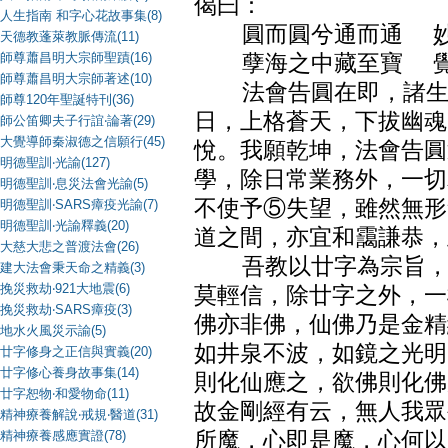
偈曰：
人生指南 和字心花故事集(8)
圓而圓兮通而通 妙
天德教蓬萊教脈傳流(11)
師尊蕭昌明大宗師聖蹟(16)
孽海之中藏至寶 覺
師尊蕭昌明大宗師著述(10)
法會告圓在即，諸生不
師尊120年聖誕特刊(36)
日，上格蒼天，下拔幽魂
師公笛卿夫子行誼‧論著(29)
大覺導師秦淑德之信願行(45)
悅。我願乾坤，法會告圓
明德聖訓‧光諭(127)
學，除日常業務外，一切
明德聖訓‧息災法會光諭(5)
不使予⑤失望，雖然無形
明德聖訓‧SARS瘴疫光諭(7)
明德聖訓‧光諭釋義(20)
道之間，亦宜和靄謙恭，
大慈大悲之普渡法會(26)
吾教以廿字為宗旨，并
建大法會秉天命之精義(3)
挽災救劫‧921大地震(6)
莫輕信，除廿字之外，一
挽災救劫‧SARS瘴疫(3)
佛亦非佛，仙佛乃是金精
地水火風災示諭(5)
如井泉不波，如鏡之光明
廿字修身之正信與實義(20)
廿字修心養身故事集(14)
則化仙應之，欲佛則化佛
廿字恕物‧和愛物命(11)
故金剛經有云，無人我眾
精神療養解說‧戒規‧醫道(31)
精神療養感應實證(78)
所魔，心即是魔，心何以