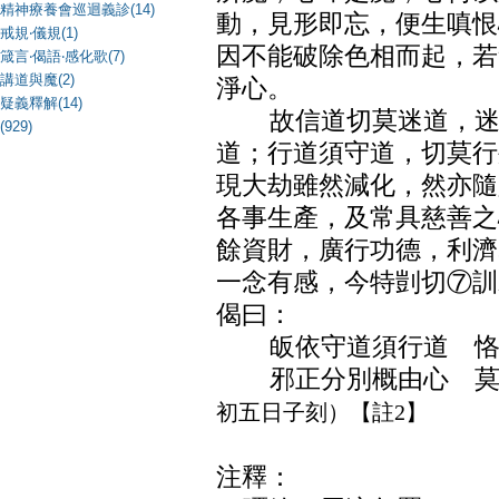
精神療養會巡迴義診(14)
動，見形即忘，便生嗔恨
戒規‧儀規(1)
因不能破除色相而起，若
箴言‧偈語‧感化歌(7)
講道與魔(2)
淨心。
疑義釋解(14)
故信道切莫迷道，迷道
(929)
道；行道須守道，切莫行
現大劫雖然減化，然亦隨
各事生產，及常具慈善之
餘資財，廣行功德，利濟
一念有感，今特剴切⑦訓
偈曰：
皈依守道須行道 恪
邪正分別概由心 
初五日子刻）【註2】
注釋：