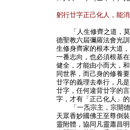
躬行廿字正己化人，能消
「人生修齊之道，莫如
德聖教六屆彌羅法會光訓
生修身齊家的根本大道，
一番志向，也必須根基在
健全，才能由小而大，和
同世界，而己身的修養要
廿字的義理去奉行，凡是
廿字，任何違背廿字的言
字，才有「正己化人」的
「一炁宗主，宗開德教
天眾香妙國佛王至尊倒裝
靈附體，協同凡靈蕭昌明