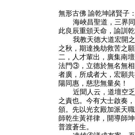
無形古佛 諭乾坤諸賢子
海峽昌聖道，三界同光
此良辰重頒天命，諭訓乾
我教天德大道宏開之際
之秋，期達挽劫救苦之願
二，人才輩出，廣集南壇
法門③，立德於無名無相
者廣，所成者大，宏願共
陽同惠，慈悲無量矣！
近聞人云，道壇空乏人
之責也。今有大士啟奏，
頒。先以光玄殿加派天職
師乾生黃祥律，開導師坤
普渡蒼生。