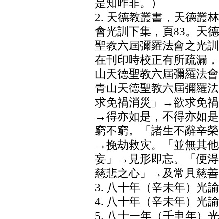
是知昨非。）
2. 天德教叢書，天德叢
會光訓下集，頁83。天
聖教六屆彌羅法會之光訓
在刊印時校正有所疏漏，
山天德聖教六屆彌羅法會
青山天德聖教六屆彌羅法
求免禍消災」→欲求免禍
→得亦如是，不得亦如是
窮不窮。「諸生不辭辛榮
→挽劫救灾。「並無其他
妄」→見形即忘。「便淂
慈悲之心」→及常具慈善
3. 八十年（辛未年）光
4. 八十年（辛未年）光
5. 八十一年（壬申年）