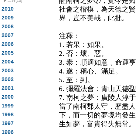
醒南柯之夢⑦，覺今是知
二月(10)
社會之楷模，為天德之賢
2010
界，豈不美哉，此批。
2009
2008
2007
注釋：
2006
1. 若果：如果。
2005
2. 否：壞、惡。
2004
3. 泰：順適如意﹑命運
2003
4. 遂：稱心、滿足。
2002
5. 至：到。
2001
6. 彌羅法會：青山天德
2000
7. 南柯之夢：廣陵人
1999
當了南柯郡太守，歷盡人
1998
下，而一切的夢境均發生
1997
生如夢，富貴得失無常。
1996