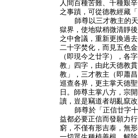
人間百種苦難、千種艱辛
之事蹟，可從德教經藏「
師尊以三才教主的天職
獄界，使地獄稍微清靜後
之中會議，重新更換過去
二十字焚化，而見五色金
（即現今之廿字），各字
教」四字，由此天德教貫
教」，三才教主（即蕭昌
巡查各界，更主掌天德聖
日。師尊主掌八方，宗開
讀，豈是竊道者胡亂竄改
師尊於「正信廿字十大
益都必要正信而發願力行
窮，不僅有形吉泰，無形
一切眾生種植善根，解除