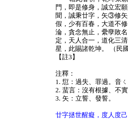
門，即是修身，誠立宏願
聞，誠秉廿字，矢③修矢
假，少有百春，大道不修
淪，貪念無止，纍孽敗名
定，天人合一，道化三清
星，此賜諸乾坤。 （民
【註3】
注釋：
1. 愆：過失、罪過。音
2. 蜚言：沒有根據、不
3. 矢：立誓、發誓。
廿字拯世醒癡，度人度己