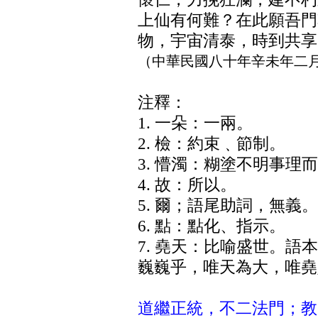
上仙有何難？在此願吾門
物，宇宙清泰，時到共享
（中華民國八十年辛未年二
注釋：
1. 一朵：一兩。
2. 檢：約束﹑節制。
3. 懵濁：糊塗不明事理
4. 故：所以。
5. 爾；語尾助詞，無義。
6. 點：點化、指示。
7. 堯天：比喻盛世。語
巍巍乎，唯天為大，唯堯
道繼正統，不二法門；教