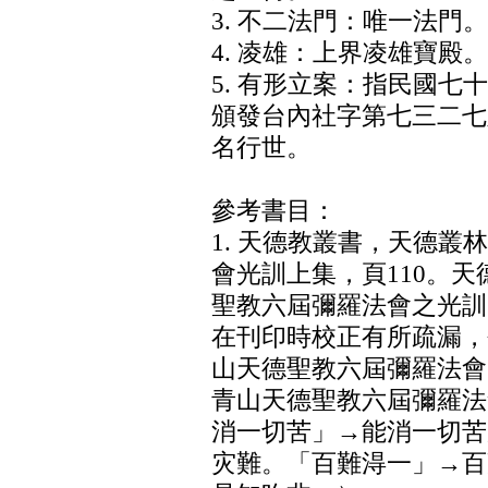
3. 不二法門：唯一法門。
4. 凌雄：上界凌雄寶殿。
5. 有形立案：指民國
頒發台內社字第七三二七
名行世。
參考書目：
1. 天德教叢書，天德叢
會光訓上集，頁110。
聖教六屆彌羅法會之光訓
在刊印時校正有所疏漏，
山天德聖教六屆彌羅法會
青山天德聖教六屆彌羅法
消一切苦」→能消一切苦
灾難。「百難淂一」→百