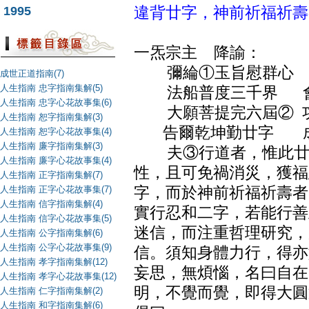
1995
違背廿字，神前祈福祈壽
一炁宗主 降諭：
彌綸①玉旨慰群心 
成世正道指南(7)
人生指南 忠字指南集解(5)
法船普度三千界 會
人生指南 忠字心花故事集(6)
大願菩提完六屆② 功
人生指南 恕字指南集解(3)
告爾乾坤勤廿字 成
人生指南 恕字心花故事集(4)
人生指南 廉字指南集解(3)
夫③行道者，惟此廿字
人生指南 廉字心花故事集(4)
性，且可免禍消災，獲福
人生指南 正字指南集解(7)
人生指南 正字心花故事集(7)
字，而於神前祈福祈壽者
人生指南 信字指南集解(4)
實行忍和二字，若能行善
人生指南 信字心花故事集(5)
迷信，而注重哲理研究，
人生指南 公字指南集解(6)
人生指南 公字心花故事集(9)
信。須知身體力行，得亦
人生指南 孝字指南集解(12)
妄思，無煩惱，名曰自在
人生指南 孝字心花故事集(12)
明，不覺而覺，即得大圓
人生指南 仁字指南集解(2)
人生指南 和字指南集解(6)