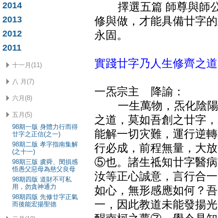
2014
擇選五篇 師尊與師公
2013
修與做，才能具備廿字的
2012
永固。
2011
實踐廿字乃人生修齊之道
十一月(11)
八 月(7)
一炁宗主 降諭：
六月(8)
一生萬物，炁化陰陽，
五月(5)
之道，莫如吾創之廿字，
98期一版 身體力行而得
能解一切灾難，運行逆轉
廿字之正信(之一)
98期二版 孝字指南集解
行必成，前程無量，大放
(之十一)
⑤也。諸生祗知廿字醫病
98期三版 虞舜、閔損感
悟愚父惡母為慈父良母
汝等正心誠意，言行合一
98期四版 道財不可私
用，勿貪神通力
如心，無形感應如何？吾
98期四版 先修廿字正氣
一，因此教道未能發揚光
而後能宏揚聖德