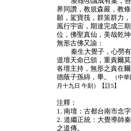
凌雄④議成有案，吾教
界同讚，教規森嚴，教條
願，駕寶筏，群策群力，
風行宇宙，期達完成三期
位，佛聖真仙，美哉乾坤
無形古佛又諭：
秦生大覺子，心勞有佳
道壇天命已頒，重責爾莫
各壇主持，無形之責在爾
德蔭子孫綿，畢。
（中華
月十九日 午刻）【註5】
注釋：
1. 南壇：古都台南市念
2. 道繼正統：大覺導師
之道傳。