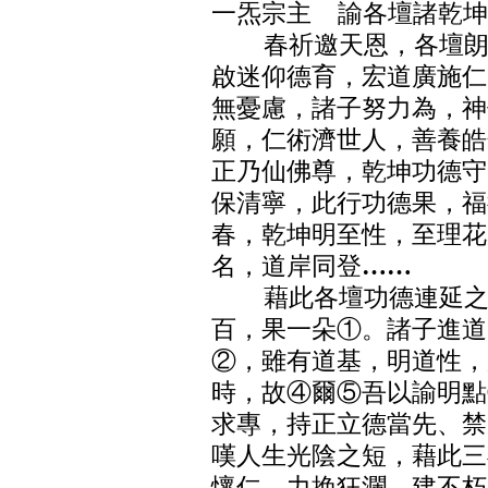
一炁宗主 諭各壇諸乾坤
春祈邀天恩，各壇朗誦
啟迷仰德育，宏道廣施仁
無憂慮，諸子努力為，神
願，仁術濟世人，善養皓
正乃仙佛尊，乾坤功德守
保清寧，此行功德果，福
春，乾坤明至性，至理花
名，道岸同登
……
藉此各壇功德連延之際
百，果一朵①。諸子進道
②，雖有道基，明道性，
時，故④爾⑤吾以諭明點
求專，持正立德當先、禁
嘆人生光陰之短，藉此三
懷仁，力挽狂瀾，建不朽