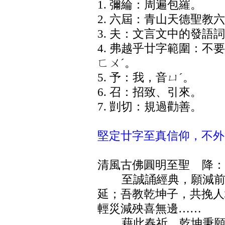
1. 彌綸：周遍包羅。
2. 六屆：青山天德聖教
3. 夫：文言文中的發語
4. 弗越乎廿字範圍：
ㄈㄨˊ。
5. 予：我，音ㄩˊ。
6. 召：招致、引來。
7. 剴切：規過勸善。
堅定廿字至真信仰，不外
清風古佛圓明至聖 降：
至誠誦經典，願減前世
延；吾教乾坤子，共挽人
輕災減殃喜無邊……
藉此春祈，乾坤秉願，