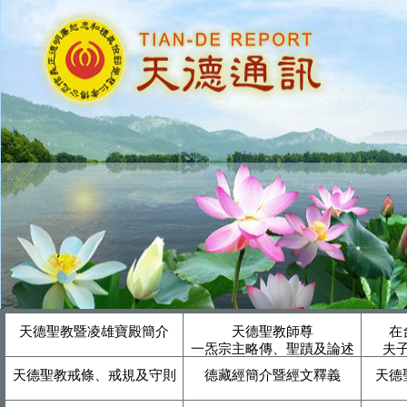
天德聖教暨凌雄寶殿簡介
天德聖教師尊
在
一炁宗主略傳、聖蹟及論述
夫
天德聖教戒條、戒規及守則
德藏經簡介暨經文釋義
天德