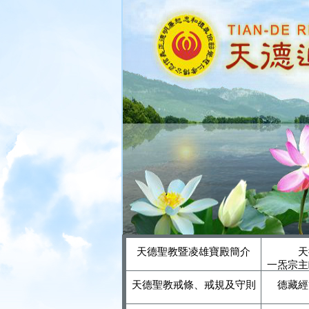
天德聖教暨凌雄寶殿簡介
天
一炁宗主
天德聖教戒條、戒規及守則
德藏經