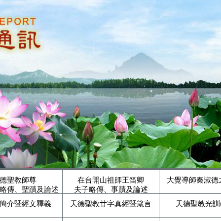
德聖教師尊
在台開山祖師王笛卿
大覺導師秦淑德
略傳、聖蹟及論述
夫子略傳、事蹟及論述
簡介暨經文釋義
天德聖教廿字真經暨箴言
天德聖教光訓(