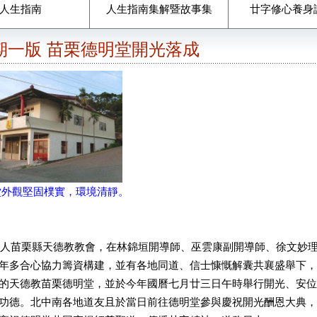
人生指南
人生指南集解暨故事集
廿字修心養身
1期一版 苗栗德明堂開光落成
外觀堅固樸實，環境清靜。
苗栗縣天德教教會，在林錦垣開導師、巫雲康副開導師、徐文妙理
年多合心協力籌資構建，並有各地同道、信士慷慨解囊共襄盛舉下，
的天德教苗栗德明堂，並於今年國曆七月廿三日午時舉行開光、安位
功德。北中南各地道友且於當日前往德明堂參與慶祝開光酬恩大典，