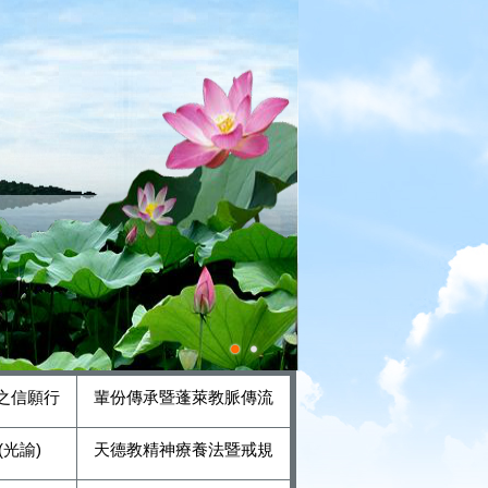
之信願行
輩份傳承暨蓬萊教脈傳流
光諭)
天德教精神療養法暨戒規