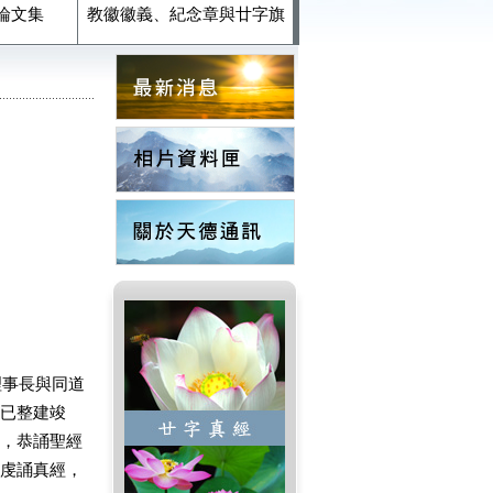
論文集
教徽徽義、紀念章與廿字旗
事長與同道
已整建竣
，恭誦聖經
虔誦真經，