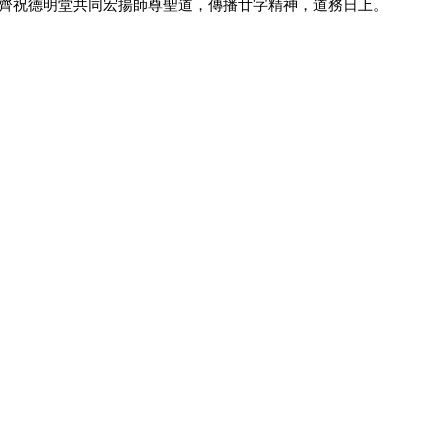
齊祝德明堂共同宏揚師尊聖道，傳播廿字精神，道務日上。