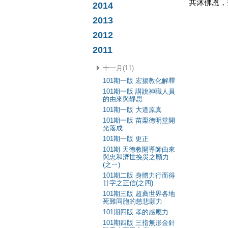
共沐佛恩，
2014
2013
2012
2011
十一月(11)
101期一版 宏揚教化解釋
101期一版 講說神職人員
的由來與靜思
101期一版 大道原真
101期一版 苗栗德明堂開
光落成
101期一版 更正
101期 天德教開導師由來
與忠和濟世挽災之願力
(之ㄧ)
101期二版 身體力行而得
廿字之正信(之四)
101期三版 超薦世界各地
死難同胞的慈悲願力
101期四版 孝的感應力
101期四版 三指無形金針