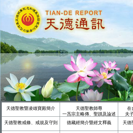
天德聖教暨凌雄寶殿簡介
天德聖教師尊
在
一炁宗主略傳、聖蹟及論述
夫
天德聖教戒條、戒規及守則
德藏經簡介暨經文釋義
天德