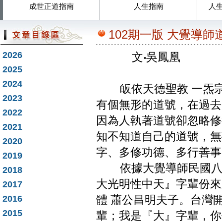
成世正道指南
人生指南
人
102期一版 大覺導師
2026
文
‧
吳鳳凰
2025
2024
皈依天德聖教 一炁宗
2023
有個無形的道號，在過去
2022
因為人執著道號卻忽略修
2021
知不知道自己的道號，無
2020
字、多修功德、多行善事
2019
依據大覺導師民國八十
2018
大光明性中天』字輩份來
2017
2016
體 蕭公昌明夫子。台灣
2015
輩；我是『大』字輩，你