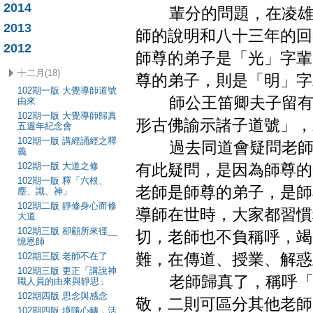
2014
輩分的問題，在凌雄寶
2013
師的說明和八十三年的回
2012
師尊的弟子是「光」字輩
十二月(18)
尊的弟子，則是「明」字
102期一版 大覺導師道號
師公王笛卿夫子留有一
由來
102期一版 大覺導師歸真
形古佛諭示諸子道號」，
五週年紀念會
102期一版 講經誦經之釋
過去同道會疑問老師的
義
102期一版 大道之修
有此疑問，是因為師尊的
102期一版 釋「六根、
老師是師尊的弟子，是師
塵、識、神」
102期二版 靜修身心而修
導師在世時，大家都習慣
大道
102期三版 卻顧所來徑__
切，老師也不負稱呼，竭
憶恩師
102期三版 老師不在了
難，在傳道、授業、解惑
102期三版 更正「講說神
老師歸真了，稱呼「大
職人員的由來與靜思」
102期四版 思念與感念
敬，二則可區分其他老師
102期四版 境隨心轉，活