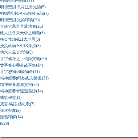
明德聖訓‧光諭(127)
明德聖訓‧息災法會光諭(5)
明德聖訓‧SARS瘴疫光諭(7)
明德聖訓‧光諭釋義(20)
大慈大悲之普渡法會(26)
建大法會秉天命之精義(3)
挽災救劫‧921大地震(6)
挽災救劫‧SARS瘴疫(3)
地水火風災示諭(5)
廿字修身之正信與實義(20)
廿字修心養身故事集(14)
廿字恕物‧和愛物命(11)
精神療養解說‧戒規‧醫道(31)
精神療養感應實證(78)
精神療養會巡迴義診(14)
戒規‧儀規(1)
箴言‧偈語‧感化歌(7)
講道與魔(2)
疑義釋解(14)
(929)