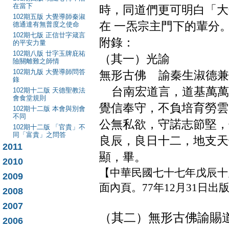
在當下
時，同道們更可明白「大
102期五版 大覺導師秦淑
在 一炁宗主門下的輩分
德通達有無普度之使命
102期七版 正信廿字箴言
附錄：
的平安力量
102期八版 廿字玉牌庇祐
（其一）光諭
險關離難之師情
102期九版 大覺導師問答
無形古佛 諭秦生淑德兼
錄
台南宏道言，道基萬萬
102期十二版 天德聖教法
會食堂規則
覺信奉守，不負培育勞雲
102期十二版 本會與別會
不同
公無私欲，守諾志節堅，
102期十二版 「官貴」不
同「富貴」之問答
良辰，良日十二，地支天
2011
顯，畢。
2010
【中華民國七十七年戊辰十
2009
面內頁。77年12月31日出
2008
2007
（其二）無形古佛諭賜
2006