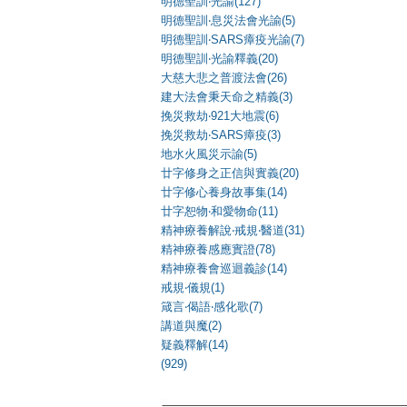
明德聖訓‧光諭(127)
明德聖訓‧息災法會光諭(5)
明德聖訓‧SARS瘴疫光諭(7)
明德聖訓‧光諭釋義(20)
大慈大悲之普渡法會(26)
建大法會秉天命之精義(3)
挽災救劫‧921大地震(6)
挽災救劫‧SARS瘴疫(3)
地水火風災示諭(5)
廿字修身之正信與實義(20)
廿字修心養身故事集(14)
廿字恕物‧和愛物命(11)
精神療養解說‧戒規‧醫道(31)
精神療養感應實證(78)
精神療養會巡迴義診(14)
戒規‧儀規(1)
箴言‧偈語‧感化歌(7)
講道與魔(2)
疑義釋解(14)
(929)