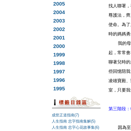
2005
找人聯署，
2004
尊護法，齊
2003
使命。為了
2002
時的媽媽勇
2001
我的母親
2000
起，常常會
1999
聊著兒時的
1998
1997
些回憶陪我
1996
凌雄寶殿、
1995
室，只要我
第三階段：
成世正道指南(7)
人生指南 忠字指南集解(5)
人生指南 忠字心花故事集(6)
因為至愛