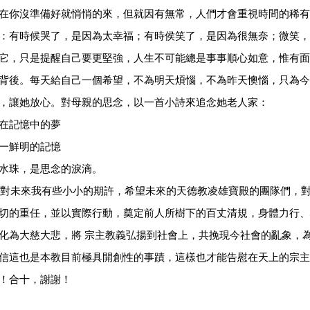
在你沒準備好就悄悄的來，但就因有無常，人們才會重視時間的稀有
：有時候哭了，是因為太幸福；有時侯笑了，是因為很無奈；微笑，
它，只是提醒自己要更堅強，人生不可能總是事事順心如意，惟有面
背後。每天給自己一個希望，不為明天煩惱，不為昨天懊惱，只為今
，讓她放心。對母親的思念，以一首小詩來追念她老人家：
在記憶中的夢
一鮮明的記憶
水珠，是思念的淚滴。
未來我有些小小的期許，希望未來的天德教凌雄寶殿的團隊們，對
切的重任，並以實際行動，奠定前人所樹下的百丈清規，身體力行、
化為大慈大悲，將 宗主教義弘揚到社會上，共挽現今社會的亂象，
信這也是本教目前極具開創性的事蹟，這樣也才能告慰在天上的宗主
！合十，謝謝！