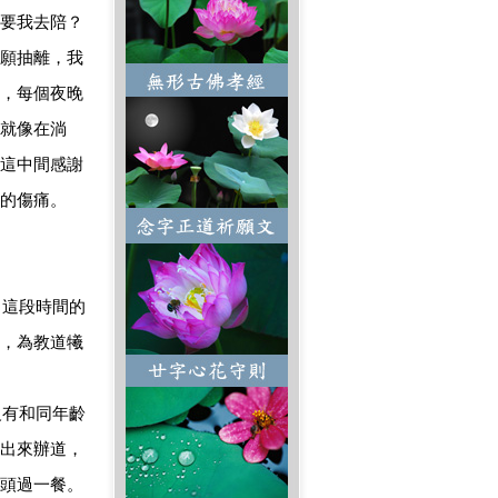
要我去陪？
願抽離，我
，每個夜晚
就像在淌
這中間感謝
的傷痛。
這段時間的
，為教道犧
有和同年齡
出來辦道，
頭過一餐。