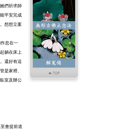
她們祈求師
能平安完成
。想想立案
作息在一
起躺在床上
。還好有這
管是家裡、
臥室及辦公
至會提前道