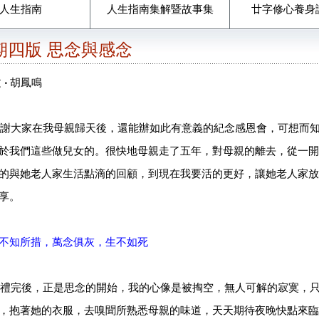
人生指南
人生指南集解暨故事集
廿字修心養身
2期四版 思念與感念
文
‧
胡鳳鳴
謝大家在我母親歸天後，還能辦如此有意義的紀念感恩會，可想而
於我們這些做兒女的。很快地母親走了五年，對母親的離去，從一開
的與她老人家生活點滴的回顧，到現在我要活的更好，讓她老人家放
享。
不知所措，萬念俱灰，生不如死
完後，正是思念的開始，我的心像是被掏空，無人可解的寂寞，只
，抱著她的衣服，去嗅聞所熟悉母親的味道，天天期待夜晚快點來臨