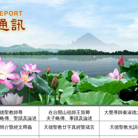
德聖教師尊
在台開山祖師王笛卿
大覺導師秦淑德
略傳、聖蹟及論述
夫子略傳、事蹟及論述
簡介暨經文釋義
天德聖教廿字真經暨箴言
天德聖教光訓(