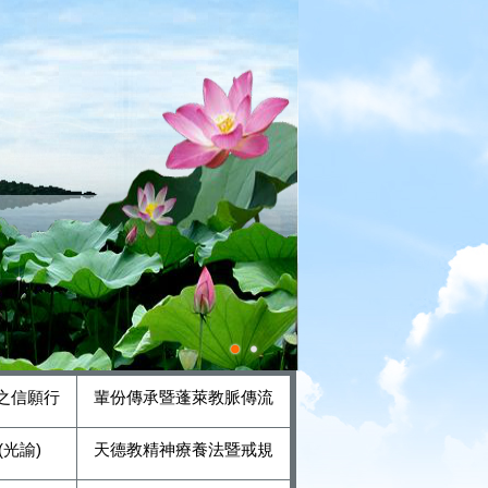
之信願行
輩份傳承暨蓬萊教脈傳流
光諭)
天德教精神療養法暨戒規