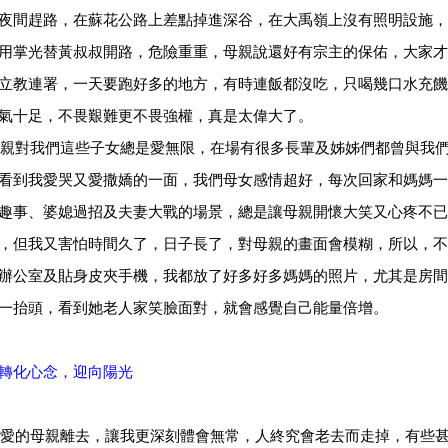
夜間趕路，在蘇花公路上差點掉進深谷，在大禹嶺上沒有照明設施，
用掌光替黃叔叔開路，危險重重，母親說還好有宗主的保佑，大家才
立教連署，一天要跑好多的地方，有時連飯都沒吃，只喝幾口水充饑
氣十足，不畏艱難更不畏強權，真是太偉大了。
對我們這些子女總是愛無限，在場有很多長輩及姊姊們都曾與我們
看到我愛哭又愛撒嬌的一面，我們母女感情超好，每次回家和媽媽一
趣事、婆媳過招及夫妻大戰的場景，總是讓母親開懷大笑又心疼不已
，但我又害怕時間久了，日子長了，對母親的畫面會模糊，所以，不
辦公室及貼身皮夾手機，我都放了好多好多媽媽的照片，尤其是房間
一抬頭，看到她老人家笑臉面對，就會感覺自己能量倍增。
轉化心念，迎向陽光
的母親離去，讓我更深刻體會無常，人終究會老去而走掉，有些甚