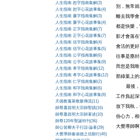
人生指南 恕字指南集解(3)
別，無常就
人生指南 恕字心花故事集(4)
人生指南 廉字指南集解(3)
離去我學會
人生指南 廉字心花故事集(4)
都是快樂，
人生指南 正字指南集解(7)
人生指南 正字心花故事集(7)
影才會落在
人生指南 信字指南集解(4)
會活的更好
人生指南 信字心花故事集(5)
人生指南 公字指南集解(6)
往事是塵封
人生指南 公字心花故事集(9)
而您是我唯
人生指南 孝字指南集解(12)
人生指南 孝字心花故事集(12)
那綠葉上的
人生指南 仁字指南集解(2)
最後，對
人生指南 和字指南集解(6)
人生指南 和字心花故事集(8)
工作負起深
天德教蓬萊教脈傳流(11)
放下我執，
師尊蕭昌明大宗師聖蹟(16)
師尊蕭昌明大宗師著述(10)
份心力，相
師尊120年聖誕特刊(36)
大覺導師啊
師公笛卿夫子行誼‧論著(29)
大覺導師秦淑德之信願行(45)