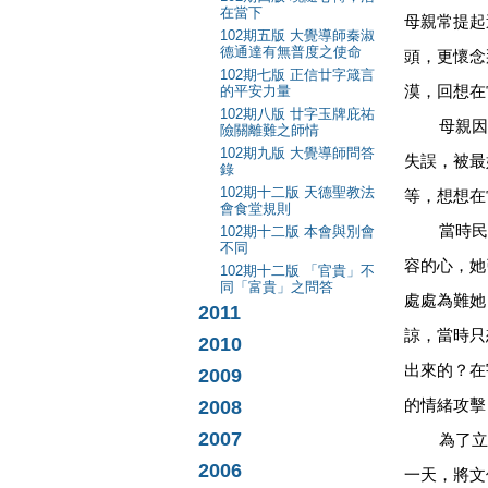
在當下
母親常提起
102期五版 大覺導師秦淑
德通達有無普度之使命
頭，更懷念
102期七版 正信廿字箴言
的平安力量
漠，回想在
102期八版 廿字玉牌庇祐
母親因用
險關離難之師情
102期九版 大覺導師問答
失誤，被最
錄
102期十二版 天德聖教法
等，想想在
會食堂規則
當時民風
102期十二版 本會與別會
不同
容的心，她
102期十二版 「官貴」不
同「富貴」之問答
處處為難她
2011
諒，當時只
2010
出來的？在
2009
2008
的情緒攻擊
2007
為了立教
2006
一天，將文