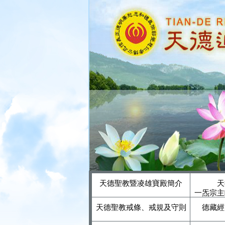
天德聖教暨凌雄寶殿簡介
天
一炁宗主
天德聖教戒條、戒規及守則
德藏經