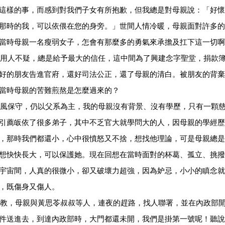
這樣的事，而感到對我們子女有所抱歉，但我總是對母親說：「好懷
那時的我，可以依偎在您的身旁。」世間人情冷暖，母親面對許多的
當時母親一名瘦弱女子，怎會有那麼多的勇氣來承擔及扛下這一切啊
人不疑，總是給予最大的信任，這中間為了興建念字聖堂，捐款簿
好的朋友告進官府，還好司法公正，還了母親的清白。被朋友的背棄
當時母親的苦難煎熬是怎麼過來的？
保守，仍以父系為主，我的母親沒有背景、沒有學歷，只有一顆慈
引薦皈依了很多弟子，其中不乏官大就學問大的人，因母親的學經歷
，那時我們都還小，心中很憤怒又不捨，想找他理論，可是母親總是
想快快長大，可以保護她。現在回想在當時面對的杯葛、孤立、挑撥
宇宙間，人真的很微小，卻又破壞力超強，因為妒忌，小小的瞋念就
，既傷身又傷人。
，母親與黃思苓叔叔等人，連夜的趕路，找人聯署，並在內政部開
件送進去，到達內政部時，大門都還未開，我們是掛第一號呢！聽說