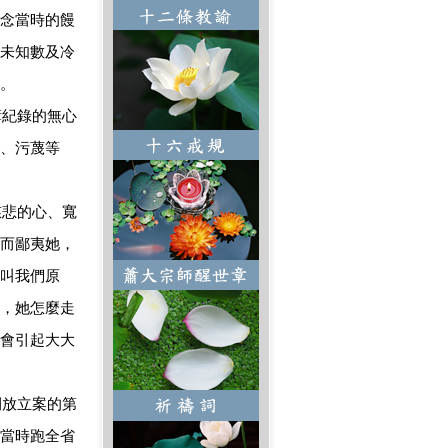
念當時的饅
未知數及冷
。
紀錄的無心
、污蔑等
悲的心、寬
而鄙夷她，
叫我們原
，她怎麼走
會引起大大
放立案的第
當時跑全省