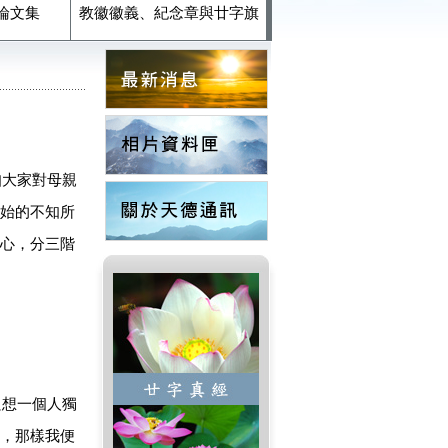
論文集
教徽徽義、紀念章與廿字旗
知大家對母親
始的不知所
心，分三階
想一個人獨
，那樣我便