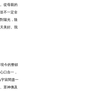
。從母親的
並不一定全
對陽光，陰
天美好。我
現今的整頓
心口合一，
為宇宙間盡一
、眾神佛及