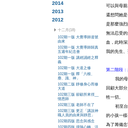
2014
可以與母親
2013
還想問她是
2012
是那麼強烈
十二月(18)
無法忍受的
102期一版 大覺導師道號
由來
血，此時深
102期一版 大覺導師歸真
我的先生、
五週年紀念會
102期一版 講經誦經之釋
義
102期一版 大道之修
第二階段：
102期一版 釋「六根、
塵、識、神」
我的母親
102期二版 靜修身心而修
回顧大部分
大道
102期三版 卻顧所來徑__
牲一切。
憶恩師
102期三版 老師不在了
初至台南
102期三版 更正「講說神
職人員的由來與靜思」
的小孩一樣
102期四版 思念與感念
為了籌備念
102期四版 境隨心轉，活