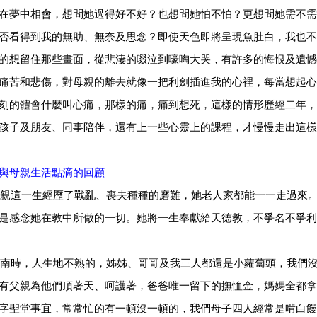
在夢中相會，想問她過得好不好？也想問她怕不怕？更想問她需不需
否看得到我的無助、無奈及思念？即使天色即將呈現魚肚白，我也不
的想留住那些畫面，從悲淒的啜泣到嚎啕大哭，有許多的悔恨及遺憾
痛苦和悲傷，對母親的離去就像一把利劍插進我的心裡，每當想起心
刻的體會什麼叫心痛，那樣的痛，痛到想死，這樣的情形歷經二年，
孩子及朋友、同事陪伴，還有上一些心靈上的課程，才慢慢走出這樣
與母親生活點滴的回顧
這一生經歷了戰亂、喪夫種種的磨難，她老人家都能一一走過來。
是感念她在教中所做的一切。她將一生奉獻給天德教，不爭名不爭利
時，人生地不熟的，姊姊、哥哥及我三人都還是小蘿蔔頭，我們沒
有父親為他們頂著天、呵護著，爸爸唯一留下的撫恤金，媽媽全都拿
字聖堂事宜，常常忙的有一頓沒一頓的，我們母子四人經常是啃白饅