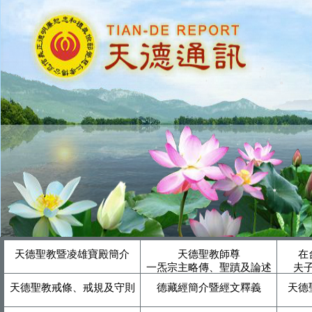
天德聖教暨凌雄寶殿簡介
天德聖教師尊
在
一炁宗主略傳、聖蹟及論述
夫
天德聖教戒條、戒規及守則
德藏經簡介暨經文釋義
天德