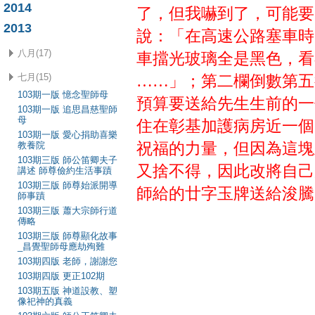
2014
了，但我嚇到了，可能要
2013
說：「在高速公路塞車時
八月(17)
車擋光玻璃全是黑色，看
七月(15)
……」；第二欄倒數第五
103期一版 憶念聖師母
預算要送給先生生前的一
103期一版 追思昌慈聖師
母
住在彰基加護病房近一個
103期一版 愛心捐助喜樂
教養院
祝福的力量，但因為這塊
103期三版 師公笛卿夫子
又捨不得，因此改將自己
講述 師尊儉約生活事蹟
103期三版 師尊始派開導
師給的廿字玉牌送給浚騰
師事蹟
103期三版 蕭大宗師行道
傳略
103期三版 師尊顯化故事
_昌覺聖師母應劫殉難
103期四版 老師，謝謝您
103期四版 更正102期
103期五版 神道設教、塑
像祀神的真義