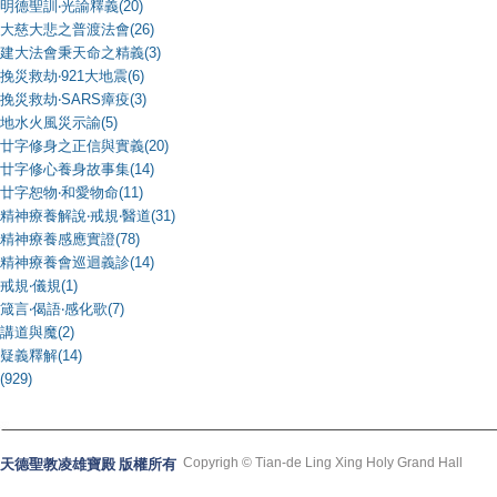
明德聖訓‧光諭釋義(20)
大慈大悲之普渡法會(26)
建大法會秉天命之精義(3)
挽災救劫‧921大地震(6)
挽災救劫‧SARS瘴疫(3)
地水火風災示諭(5)
廿字修身之正信與實義(20)
廿字修心養身故事集(14)
廿字恕物‧和愛物命(11)
精神療養解說‧戒規‧醫道(31)
精神療養感應實證(78)
精神療養會巡迴義診(14)
戒規‧儀規(1)
箴言‧偈語‧感化歌(7)
講道與魔(2)
疑義釋解(14)
(929)
Copyrigh © Tian-de Ling Xing Holy Grand Hall
天德聖教凌雄寶殿 版權所有