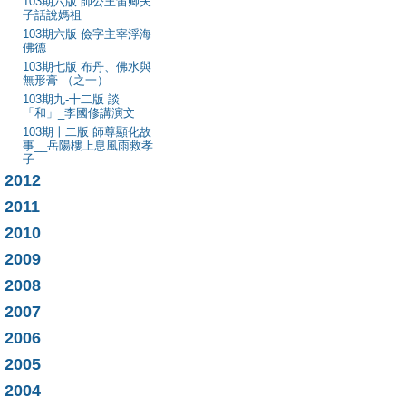
103期六版 師公王笛卿夫
子話說媽祖
103期六版 儉字主宰浮海
佛德
103期七版 布丹、佛水與
無形膏 （之一）
103期九-十二版 談
「和」_李國修講演文
103期十二版 師尊顯化故
事__岳陽樓上息風雨救孝
子
2012
2011
2010
2009
2008
2007
2006
2005
2004