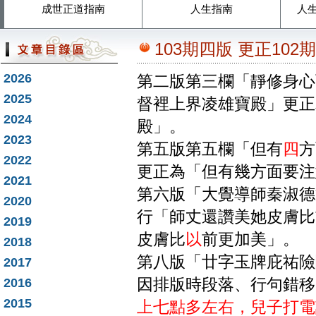
成世正道指南
人生指南
人
103期四版 更正102期
2026
第二版第三欄「靜修身心
2025
督裡上界凌雄寶殿」更正
2024
殿」。
2023
第五版第五欄「但有
四
方
2022
更正為「但有幾方面要注
2021
第六版「大覺導師秦淑德
2020
行「師丈還讚美她皮膚比
2019
皮膚比
以
前更加美」。
2018
第八版「廿字玉牌庇祐險
2017
2016
因排版時段落、行句錯移
2015
上七點多左右，兒子打電