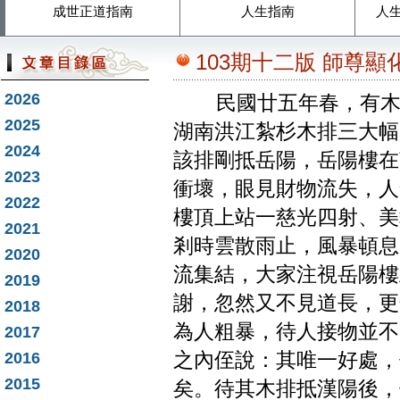
成世正道指南
人生指南
人
103期十二版 師尊
2026
民國廿五年春，有木排
2025
湖南洪江紮杉木排三大幅
2024
該排剛抵岳陽，岳陽樓在
2023
衝壞，眼見財物流失，人
2022
樓頂上站一慈光四射、美
2021
剎時雲散雨止，風暴頓息
2020
流集結，大家注視岳陽樓
2019
謝，忽然又不見道長，更
2018
為人粗暴，待人接物並不
2017
2016
之內侄說：其唯一好處，
2015
矣。待其木排抵漢陽後，