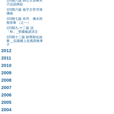
103期六版 師公王笛卿夫
子話說媽祖
103期六版 儉字主宰浮海
佛德
103期七版 布丹、佛水與
無形膏 （之一）
103期九-十二版 談
「和」_李國修講演文
103期十二版 師尊顯化故
事__岳陽樓上息風雨救孝
子
2012
2011
2010
2009
2008
2007
2006
2005
2004