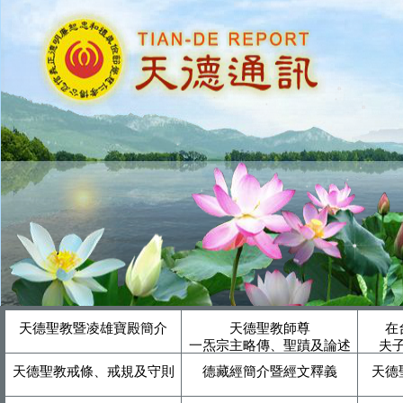
天德聖教暨凌雄寶殿簡介
天德聖教師尊
在
一炁宗主略傳、聖蹟及論述
夫
天德聖教戒條、戒規及守則
德藏經簡介暨經文釋義
天德