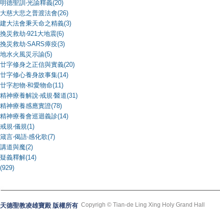
明德聖訓‧光諭釋義(20)
大慈大悲之普渡法會(26)
建大法會秉天命之精義(3)
挽災救劫‧921大地震(6)
挽災救劫‧SARS瘴疫(3)
地水火風災示諭(5)
廿字修身之正信與實義(20)
廿字修心養身故事集(14)
廿字恕物‧和愛物命(11)
精神療養解說‧戒規‧醫道(31)
精神療養感應實證(78)
精神療養會巡迴義診(14)
戒規‧儀規(1)
箴言‧偈語‧感化歌(7)
講道與魔(2)
疑義釋解(14)
(929)
Copyrigh © Tian-de Ling Xing Holy Grand Hall
天德聖教凌雄寶殿 版權所有