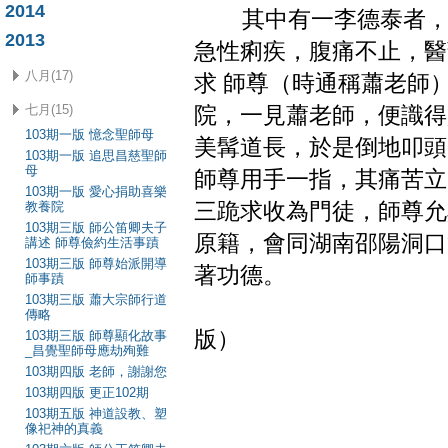
2014
其中有一李德泰者，又
2013
急性痢疾，腹痛不止，醫
八月(17)
求 師尊（時通稱蕭老師
七月(15)
院，一見蕭老師，便識得
103期一版 憶念聖師母
美髯道長，於是倒地叩
103期一版 追思昌慈聖師
母
師尊用手一指，其痛苦立
103期一版 愛心捐助喜樂
教養院
三跪求收為門徒，師尊允
103期三版 師公笛卿夫子
原籍，會同湖南邵陽洞口
講述 師尊儉約生活事蹟
103期三版 師尊始派開導
著功德。
師事蹟
103期三版 蕭大宗師行道
（錄自
傳略
版）
103期三版 師尊顯化故事
_昌覺聖師母應劫殉難
103期四版 老師，謝謝您
103期四版 更正102期
103期五版 神道設教、塑
像祀神的真義