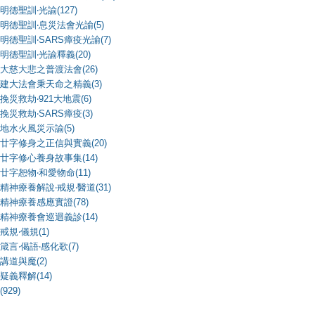
明德聖訓‧光諭(127)
明德聖訓‧息災法會光諭(5)
明德聖訓‧SARS瘴疫光諭(7)
明德聖訓‧光諭釋義(20)
大慈大悲之普渡法會(26)
建大法會秉天命之精義(3)
挽災救劫‧921大地震(6)
挽災救劫‧SARS瘴疫(3)
地水火風災示諭(5)
廿字修身之正信與實義(20)
廿字修心養身故事集(14)
廿字恕物‧和愛物命(11)
精神療養解說‧戒規‧醫道(31)
精神療養感應實證(78)
精神療養會巡迴義診(14)
戒規‧儀規(1)
箴言‧偈語‧感化歌(7)
講道與魔(2)
疑義釋解(14)
(929)