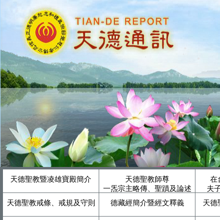
天德聖教暨凌雄寶殿簡介
天德聖教師尊
在
一炁宗主略傳、聖蹟及論述
夫
天德聖教戒條、戒規及守則
德藏經簡介暨經文釋義
天德