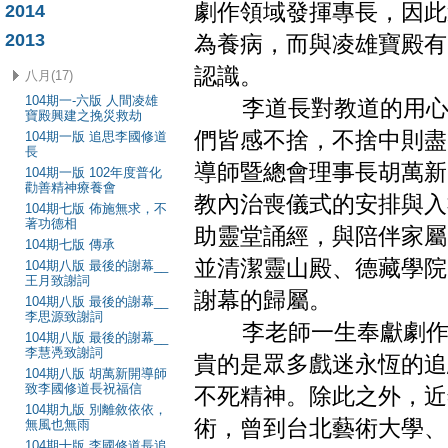
劇作領域發揮專長，因此
2014
2013
為養病，而與凌雄寶殿有
認識。
八月(17)
104期一-六版 人間凌雄
李道長對教道的用心，
寶殿興建之挽災救劫
們皆感不捨，不捨中則盡
104期一版 追思李國修道
長
導師暨總會理事長胡萬新
104期一版 102年度普化
勸善精神療養會
教內治喪儀式的安排與入
104期七版 佈施無求，不
著功德相
助靈堂誦經，與陪伴家屬
104期七版 傳承
並清潔靈山殿、德藏學院
104期八版 最後的謝幕__
王月致謝詞
謝幕的歸屬。
104期八版 最後的謝幕__
李思源致謝詞
李老師一生奉獻劇作的
104期八版 最後的謝幕__
李慧凴致謝詞
貴的是眾多戲迷永恆的追
104期八版 胡萬新開導師
致李國修道長祝福信
不死精神。除此之外，近
104期九版 別離敘依依，
術，曾到台北藝術大學、
無風也無雨
104期十版 李國修道長追