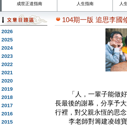
成世正道指南
人生指南
人
104期一版 追思李國
2026
2025
2024
2023
2022
2021
李道長
2020
2019
「人，一輩子能做好一
2018
長最後的謝幕，分享予大
2017
行裡，對父親永恆的思念
2016
李老師對籌建凌雄寶殿
2015