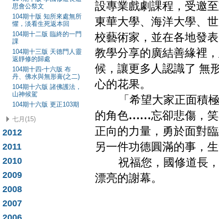
設專業戲劇課程，受邀至
思會公祭文
104期十版 知所來處無所
東華大學、海洋大學、世
懼，淡看生死返本回
104期十二版 臨終的一門
校藝術家，並在各地發表
課
教學分享的廣結善緣裡，
104期十三版 天德門人靈
返靜修的歸處
候，讓更多人認識了 無
104期十四-十六版 布
丹、佛水與無形膏(之二)
心的花果。
104期十六版 諸佛護法，
山神候駕
「希望大家正面積極地
104期十六版 更正103期
的角色
……
忘卻悲傷，笑
七月(15)
正向的力量，勇於面對臨
2012
另一件功德圓滿的事，生
2011
2010
祝福您，國修道長，同
2009
漂亮的謝幕。
2008
2007
2006