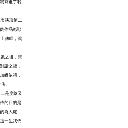
我寫進了我
風表演班第二
齣作品彰顯
台上傳唱，讓
完戲之後，寶
對話之後，
加皈依禮，
古佛。
，二是度陰又
依的目的是
的為人處
這一生我們