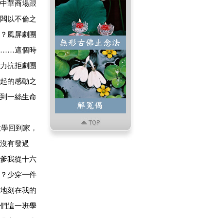
中華商場跟
闆以不倫之
？風屏劇團
……這個時
力抗拒劇團
起的感動之
到一絲生命
放學回到家，
沒有發過
爹我從十六
？少穿一件
地刻在我的
們這一班學