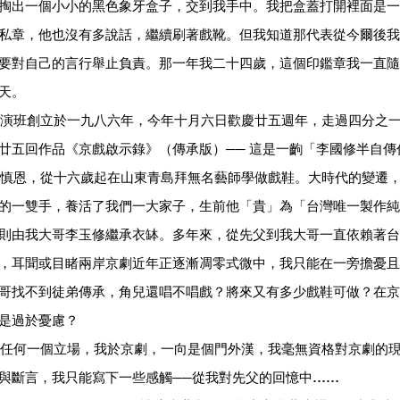
掏出一個小小的黑色象牙盒子，交到我手中。我把盒蓋打開裡面是一
私章，他也沒有多說話，繼續刷著戲靴。但我知道那代表從今爾後我
要對自己的言行舉止負責。那一年我二十四歲，這個印鑑章我一直隨
天。
班創立於一九八六年，今年十月六日歡慶廿五週年，走過四分之一
廿五回作品《京戲啟示錄》（傳承版）── 這是一齣「李國修半自傳
慎恩，從十六歲起在山東青島拜無名藝師學做戲鞋。大時代的變遷
的一雙手，養活了我們一大家子，生前他「貴」為「台灣唯一製作純
則由我大哥李玉修繼承衣缽。多年來，從先父到我大哥一直依賴著台
，耳聞或目睹兩岸京劇近年正逐漸凋零式微中，我只能在一旁擔憂且
哥找不到徒弟傳承，角兒還唱不唱戲？將來又有多少戲鞋可做？在京
是過於憂慮？
何一個立場，我於京劇，一向是個門外漢，我毫無資格對京劇的現
與斷言，我只能寫下一些感觸──從我對先父的回憶中
……