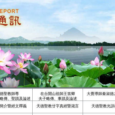
德聖教師尊
在台開山祖師王笛卿
大覺導師秦淑德
略傳、聖蹟及論述
夫子略傳、事蹟及論述
簡介暨經文釋義
天德聖教廿字真經暨箴言
天德聖教光訓(