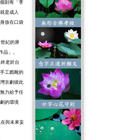
個刻有「李
就是成人
身放在口袋
世紀的屏
作品」。
，終老於台
手工戲靴的
灣京劇彼此
無力給予任
劇的環境
在與未來妄