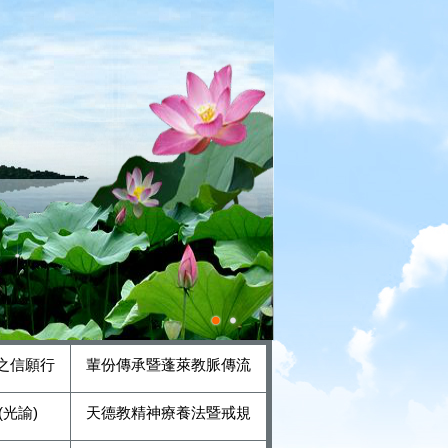
之信願行
輩份傳承暨蓬萊教脈傳流
光諭)
天德教精神療養法暨戒規