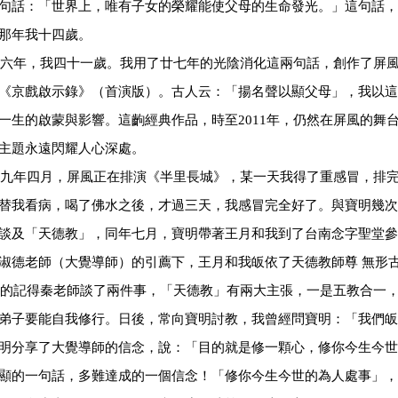
句話：「世界上，唯有子女的榮耀能使父母的生命發光。」這句話，
那年我十四歲。
六年，我四十一歲。我用了廿七年的光陰消化這兩句話，創作了屏
《京戲啟示錄》（首演版）。古人云：「揚名聲以顯父母」，我以這
一生的啟蒙與影響。這齣經典作品，時至2011年，仍然在屏風的舞
主題永遠閃耀人心深處。
九年四月，屏風正在排演《半里長城》，某一天我得了重感冒，排
替我看病，喝了佛水之後，才過三天，我感冒完全好了。與寶明幾次
談及「天德教」，同年七月，寶明帶著王月和我到了台南念字聖堂參
淑德老師（大覺導師）的引薦下，王月和我皈依了天德教師尊 無形
的記得秦老師談了兩件事，「天德教」有兩大主張，一是五教合一
弟子要能自我修行。日後，常向寶明討教，我曾經問寶明：「我們皈
明分享了大覺導師的信念，說：「目的就是修一顆心，修你今生今世
顯的一句話，多難達成的一個信念！「修你今生今世的為人處事」，