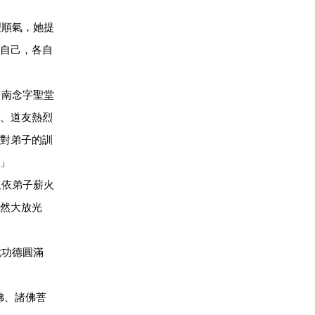
順氣，她提
自己，各自
南念字聖堂
、道友熱烈
對弟子的訓
」
皈依弟子薪火
然大放光
就功德圓滿
佛、諸佛菩