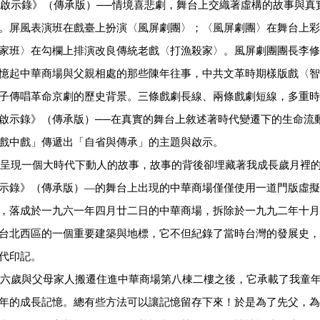
示錄》（傳承版）──情境喜悲劇，舞台上交織著虛構的故事與真
。屏風表演班在戲臺上扮演〈風屏劇團〉；〈風屏劇團〉在舞台上彩
家班〉在勾欄上排演改良傳統老戲〈打漁殺家〉。風屏劇團團長李修
憶起中華商場與父親相處的那些陳年往事，中共文革時期樣版戲〈智
子傳唱革命京劇的歷史背景。三條戲劇長線、兩條戲劇短線，多重時
啟示錄》（傳承版）──在真實的舞台上敘述著時代變遷下的生命流
戲中戲」傳遞出「自省與傳承」的主題與啟示。
現一個大時代下動人的故事，故事的背後卻埋藏著我成長歲月裡的
示錄》（傳承版）—的舞台上出現的中華商場僅僅使用一道門版虛擬
，落成於一九六一年四月廿二日的中華商場，拆除於一九九二年十月
台北西區的一個重要建築與地標，它不但紀錄了當時台灣的發展史，
代印記。
六歲與父母家人搬遷住進中華商場第八棟二樓之後，它承載了我童
年的成長記憶。總有些方法可以讓記憶留存下來！於是為了先父，為