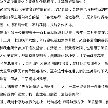
做？多少事要做？要做到什麼程度，才算修好這顆心？
常常去彰化凌雄寶殿禮佛參駕、虔頌真經，黃媽媽也時時替我調理
會順口學上兩句師公的話：「各做各得，沒做沒得。」原來修行得靠
德，功德不能借用，不能移轉，只能各作各得。
山祖師王公笛卿夫子一百廿歲聖誕系列活動，去年十二月中旬在台
十二月十七日晚間六點，舉行慶祝活動頒獎典禮，來自各道壇的道長
和我也榮幸參加了這次盛會，在活動上，我受邀致詞，也引用了師公
人心筆直言，澄清塵世慧明天，無形護佑乾坤樂，廿字光輝萬萬年。
光輝萬萬年」，自開山祖師在台灣開枝散葉，歷經各道壇開導師、
大覺導師秉天命傳承護道揚教。至今這廿字在道友們的遵循修行下依
唯有「傳承」二字能得以延續。
上，我秉持了先父留傳給我的家訓：「人，一輩子能做好一件事情
留給我的印鑑章，我一直放在口袋裡，這就是傳承！
裡，我將廿字放在我的心上，時時感念 師尊無形古佛、師公清風古