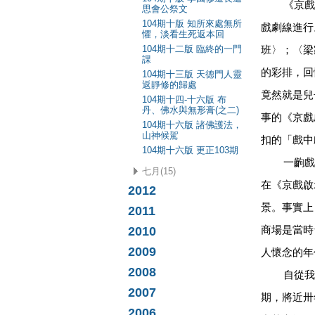
《京戲啟
思會公祭文
104期十版 知所來處無所
戲劇線進行
懼，淡看生死返本回
104期十二版 臨終的一門
班〉；〈梁
課
的彩排，回
104期十三版 天德門人靈
返靜修的歸處
竟然就是兒
104期十四-十六版 布
丹、佛水與無形膏(之二)
事的《京戲
104期十六版 諸佛護法，
山神候駕
扣的「戲中
104期十六版 更正103期
一齣戲呈
七月(15)
在《京戲啟
2012
景。事實上
2011
2010
商場是當時
2009
人懷念的年
2008
自從我
2007
期，將近卅
2006