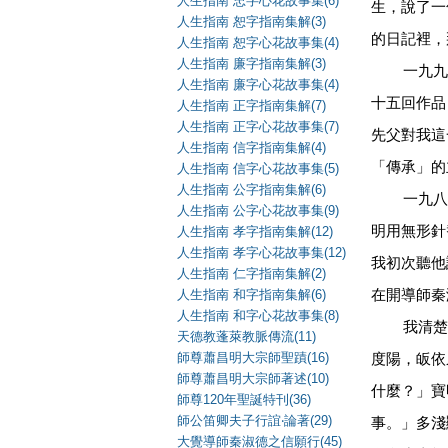
人生指南 忠字心花故事集(6)
生，說了一
人生指南 恕字指南集解(3)
的日記裡，
人生指南 恕字心花故事集(4)
人生指南 廉字指南集解(3)
一九九
人生指南 廉字心花故事集(4)
十五回作品
人生指南 正字指南集解(7)
人生指南 正字心花故事集(7)
先父對我這
人生指南 信字指南集解(4)
「傳承」的
人生指南 信字心花故事集(5)
人生指南 公字指南集解(6)
一九八
人生指南 公字心花故事集(9)
明用無形針
人生指南 孝字指南集解(12)
人生指南 孝字心花故事集(12)
我初次聽他
人生指南 仁字指南集解(2)
人生指南 和字指南集解(6)
在開導師秦
人生指南 和字心花故事集(8)
我清楚
天德教蓬萊教脈傳流(11)
師尊蕭昌明大宗師聖蹟(16)
度陽，皈依
師尊蕭昌明大宗師著述(10)
什麼？」寶
師尊120年聖誕特刊(36)
師公笛卿夫子行誼‧論著(29)
事。」多淺
大覺導師秦淑德之信願行(45)