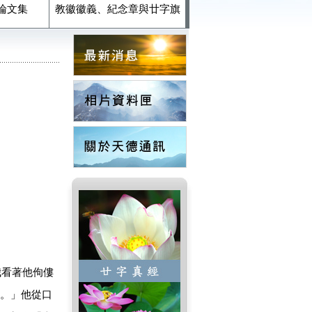
論文集
教徽徽義、紀念章與廿字旗
我看著他佝僂
。」他從口