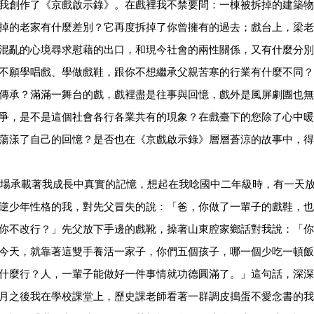
我創作了《京戲啟示錄》。在戲裡我不禁要問：一棟被拆掉的建築物
掉的老家有什麼差別？它再度拆掉了你曾擁有的過去；戲台上，梁老
混亂的心境尋求慰藉的出口，和現今社會的兩性關係，又有什麼分別
不願學唱戲、學做戲鞋，跟你不想繼承父親苦寒的行業有什麼不同？
傳承？滿滿一舞台的戲，戲裡盡是往事與回憶，戲外是風屏劇團也無
爭，是不是這個社會各行各業共有的現象？在戲臺下的您除了心中暖
蕩漾了自己的回憶？是否也在《京戲啟示錄》層層蒼涼的故事中，得
場承載著我成長中真實的記憶，想起在我唸國中二年級時，有一天
逆少年性格的我，對先父冒失的說：「爸，你做了一輩子的戲鞋，也
你不改行？」先父放下手邊的戲靴，操著山東腔家鄉話對我說：「你
今天，就靠著這雙手養活一家子，你們五個孩子，哪一個少吃一頓飯
什麼行？人，一輩子能做好一件事情就功德圓滿了。」這句話，深深
月之後我在學校課堂上，歷史課老師看著一群調皮搗蛋不愛念書的我