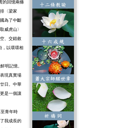
實的回憶兩條
排〈梁家
國為了中斷
取威虎山〉
空、交錯敘
動，以環環相
鮮明記憶。
表現真實場
廿日。中華
更是一個讓
年至青年時
了我成長的