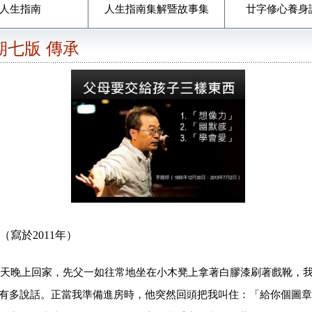
人生指南
人生指南集解暨故事集
廿字修心養身
4期七版 傳承
（寫於2011年）
天晚上回家，先父一如往常地坐在小木凳上拿著白膠漆刷著戲靴，
有多說話。正當我準備進房時，他突然回頭把我叫住：「給你個圖章