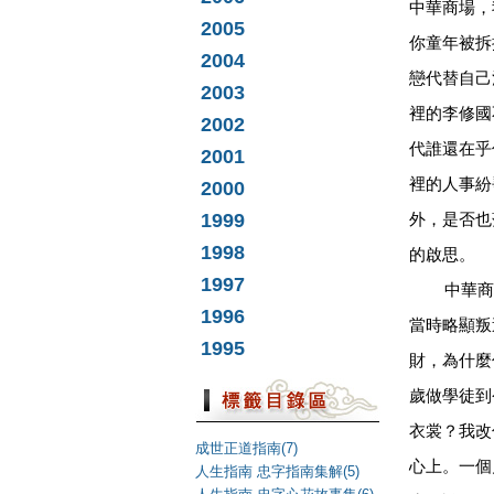
中華商場，
2005
你童年被拆
2004
戀代替自己
2003
裡的李修國
2002
代誰還在乎
2001
裡的人事紛
2000
1999
外，是否也
1998
的啟思。
1997
中華商
1996
當時略顯叛
1995
財
，為什麼
歲做學徒到
衣裳？我改
成世正道指南(7)
心上。一個
人生指南 忠字指南集解(5)