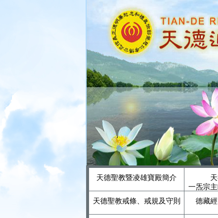
天德聖教暨凌雄寶殿簡介
天
一炁宗主
天德聖教戒條、戒規及守則
德藏經