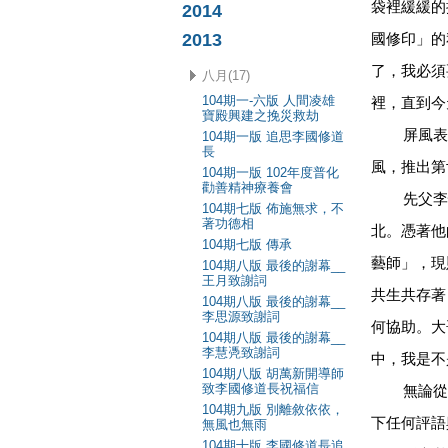
袋裡緩緩的
2014
2013
國修印」的
了，我必須
八月(17)
104期一-六版 人間凌雄
裡，直到今
寶殿興建之挽災救劫
屏風表演
104期一版 追思李國修道
長
風，推出第
104期一版 102年度普化
勸善精神療養會
先父李
104期七版 佈施無求，不
著功德相
北。憑著他
104期七版 傳承
藝師」，現
104期八版 最後的謝幕__
王月致謝詞
共生共存著
104期八版 最後的謝幕__
李思源致謝詞
何協助。大
104期八版 最後的謝幕__
李慧凴致謝詞
中，我是不
104期八版 胡萬新開導師
致李國修道長祝福信
無論從任
104期九版 別離敘依依，
下任何評語
無風也無雨
104期十版 李國修道長追