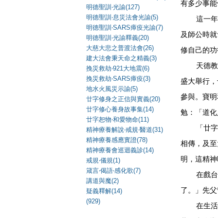
有多少事能
明德聖訓‧光諭(127)
明德聖訓‧息災法會光諭(5)
這一年來
明德聖訓‧SARS瘴疫光諭(7)
及師公時就
明德聖訓‧光諭釋義(20)
大慈大悲之普渡法會(26)
修自己的功
建大法會秉天命之精義(3)
天德教開
挽災救劫‧921大地震(6)
挽災救劫‧SARS瘴疫(3)
盛大舉行，
地水火風災示諭(5)
參與。寶明
廿字修身之正信與實義(20)
廿字修心養身故事集(14)
勉：「道化
廿字恕物‧和愛物命(11)
「廿字
精神療養解說‧戒規‧醫道(31)
精神療養感應實證(78)
相傳，及至
精神療養會巡迴義診(14)
明，這精神
戒規‧儀規(1)
箴言‧偈語‧感化歌(7)
在戲台
講道與魔(2)
了。」先父
疑義釋解(14)
(929)
在生活