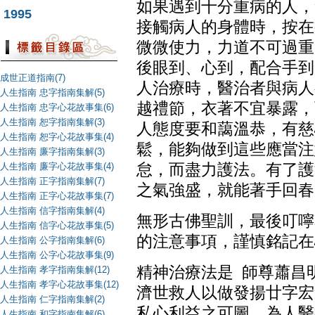
如果遇到十分重病的人，
1995
接觸病人的身體時，按在
微微使力，力道不可過重
後眼到、心到，配合手到
成世正道指南(7)
人治療時，醫治者與病人
人生指南 忠字指南集解(5)
越禮節，衣著不宜暴露，
人生指南 忠字心花故事集(6)
人生指南 恕字指南集解(3)
人態度要和藹溫恭，有慈
人生指南 恕字心花故事集(4)
鬆，能夠做到這些應當注
人生指南 廉字指南集解(3)
人生指南 廉字心花故事集(4)
怠，而盡力護法。有了護
人生指南 正字指南集解(7)
之氣強盛，就能著手回春
人生指南 正字心花故事集(7)
人生指南 信字指南集解(4)
無形古佛聖訓，最後叮嚀
人生指南 信字心花故事集(5)
的注意事項，謹慎銘記在
人生指南 公字指南集解(6)
人生指南 公字心花故事集(9)
精神治療法是
師尊蕭昌
人生指南 孝字指南集解(12)
人生指南 孝字心花故事集(12)
濟世救人以做發揚廿字宏
人生指南 仁字指南集解(2)
私心利益之可圖，為人醫
人生指南 和字指南集解(6)