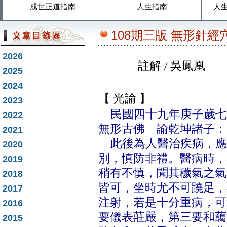
成世正道指南
人生指南
人
108期三版 無形針
2026
註解
/
吳鳳凰
2025
2024
【 光諭 】
2023
民國四十九年庚子歲
七
2022
無形古佛 諭乾坤諸子：
2021
此後為人醫治疾病，應
2020
別，慎防非禮。醫病時，
2019
稍有不慎，聞其穢氣之氣
2018
皆可，坐時尤不可蹺足，
2017
注射，若是十分重病，可
2016
要儀表莊嚴，第三要和藹
2015