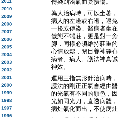
2011
傳染到濁氣而受損傷。
2010
為人治病時，可以坐著，
2009
病人的左邊或右邊，避免
2008
干擾或傳染。醫病者坐在
2007
儀態不端莊，更是對一旁
2006
腳，同樣必須維持莊重的
2005
心情放鬆，閉目養神靜心
2004
病者、病人、護法神真誠
2003
神效。
2002
2001
運用三指無形針治病時，
2000
護法的剛正正氣會經由醫
1999
的光氣有不同的顏色，因
1998
光如同光刀，直透病體，
1997
病灶氣化而出，不使病灶
1996