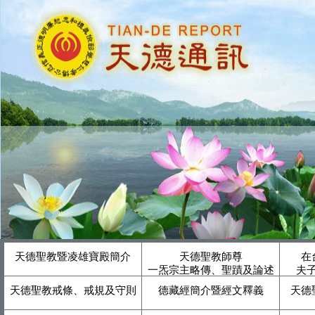
天德聖教暨凌雄寶殿簡介
天德聖教師尊
在
一炁宗主略傳、聖蹟及論述
夫
天德聖教戒條、戒規及守則
德藏經簡介暨經文釋義
天德