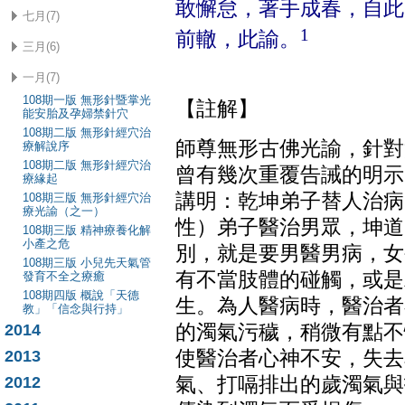
敢懈怠，著手成春，自此
七月(7)
1
前轍，此諭。
三月(6)
一月(7)
108期一版 無形針暨掌光
【註解】
能安胎及孕婦禁針穴
108期二版 無形針經穴治
師尊無形古佛光諭，針對
療解說序
108期二版 無形針經穴治
曾有幾次重覆告誡的明示
療緣起
講明：乾坤弟子替人治病
108期三版 無形針經穴治
療光諭（之一）
性）弟子醫治男眾，坤道
108期三版 精神療養化解
小產之危
別，就是要男醫男病，女
108期三版 小兒先天氣管
有不當肢體的碰觸，或是
發育不全之療癒
108期四版 概說「天德
生。
為人醫病時，醫治者
教」「信念與行持」
2014
的濁氣污穢，稍微有點不
2013
使醫治者心神不安，失去
2012
氣、打嗝排出的歲濁氣與