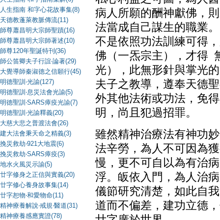
人生指南 和字心花故事集(8)
病人所願的酬神獻佛，則
天德教蓬萊教脈傳流(11)
法當成自己謀生的職業。
師尊蕭昌明大宗師聖蹟(16)
不是依照功法訓練可得，
師尊蕭昌明大宗師著述(10)
師尊120年聖誕特刊(36)
佛（一炁宗主），才得
師公笛卿夫子行誼‧論著(29)
光），此無形針與掌光的
大覺導師秦淑德之信願行(45)
明德聖訓‧光諭(127)
夫子之教導，遵奉天德聖
明德聖訓‧息災法會光諭(5)
外其他法術或功法，免得
明德聖訓‧SARS瘴疫光諭(7)
明，尚且犯過招罪。
明德聖訓‧光諭釋義(20)
大慈大悲之普渡法會(26)
雖然精神治療法有神功妙
建大法會秉天命之精義(3)
挽災救劫‧921大地震(6)
法辛勞，為人不可因為獲
挽災救劫‧SARS瘴疫(3)
慢，更不可自以為有治病
地水火風災示諭(5)
廿字修身之正信與實義(20)
浮。皈依入門，為人治病
廿字修心養身故事集(14)
儀節研究清楚，如此自我
廿字恕物‧和愛物命(11)
道而不偏差，建功立德，
精神療養解說‧戒規‧醫道(31)
精神療養感應實證(78)
廿字廣於世界。