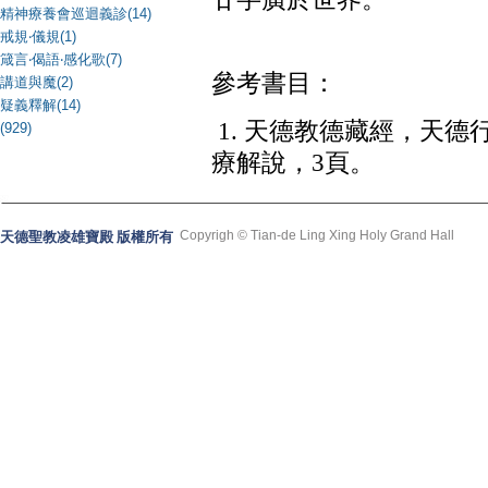
精神療養會巡迴義診(14)
戒規‧儀規(1)
箴言‧偈語‧感化歌(7)
參考書目：
講道與魔(2)
疑義釋解(14)
1.
天德教德藏經，天德
(929)
療解說，
3
頁。
Copyrigh © Tian-de Ling Xing Holy Grand Hall
天德聖教凌雄寶殿 版權所有