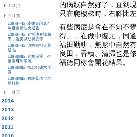
的病狀自然好了，直到現
七月(7)
只在爬樓梯時，右腳比左
三月(6)
109期一版 凌雄寶殿104
有些病症是會在不知不覺
年度春祈法會通告
109期一版 春祈法會禱和
得」，在做中復元，同道
平，挽災減劫祈安寧
福田勤耕，無形中自然有
109期一版 清明祭祖大典
通 告
良田，香積、清掃也是修
109期四版 春寒濕重，生
薑湯可除寒濕
福德同樣會開花結果。
109期四版 留念鄒盛木道
長
109期四版 右膝蓋移位自
然好轉
一月(7)
2014
2013
2012
2011
2010