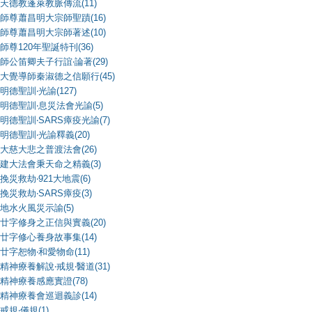
天德教蓬萊教脈傳流(11)
師尊蕭昌明大宗師聖蹟(16)
師尊蕭昌明大宗師著述(10)
師尊120年聖誕特刊(36)
師公笛卿夫子行誼‧論著(29)
大覺導師秦淑德之信願行(45)
明德聖訓‧光諭(127)
明德聖訓‧息災法會光諭(5)
明德聖訓‧SARS瘴疫光諭(7)
明德聖訓‧光諭釋義(20)
大慈大悲之普渡法會(26)
建大法會秉天命之精義(3)
挽災救劫‧921大地震(6)
挽災救劫‧SARS瘴疫(3)
地水火風災示諭(5)
廿字修身之正信與實義(20)
廿字修心養身故事集(14)
廿字恕物‧和愛物命(11)
精神療養解說‧戒規‧醫道(31)
精神療養感應實證(78)
精神療養會巡迴義診(14)
戒規‧儀規(1)