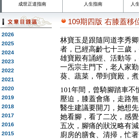
成世正道指南
人生指南
人
109期四版 右膝蓋
2026
林寶玉是跟隨同道李秀卿
2025
者，已經高齡七十三歲，
2024
雄寶殿有誦經、活動等，
2023
一炁宗主門下，老人家勤
2022
葵、蔬菜，帶到寶殿，煮
2021
2020
101
年間，曾騎腳踏車不
2019
壓迫，膝蓋會痛，走路無
2018
醫生建議要開刀，她想先
2017
她看腳，看了二次，感覺
2016
五次，腳痛的狀況略有減
2015
廚房的膳食、清掃，忙著