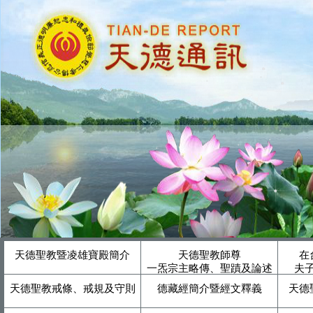
天德聖教暨凌雄寶殿簡介
天德聖教師尊
在
一炁宗主略傳、聖蹟及論述
夫
天德聖教戒條、戒規及守則
德藏經簡介暨經文釋義
天德