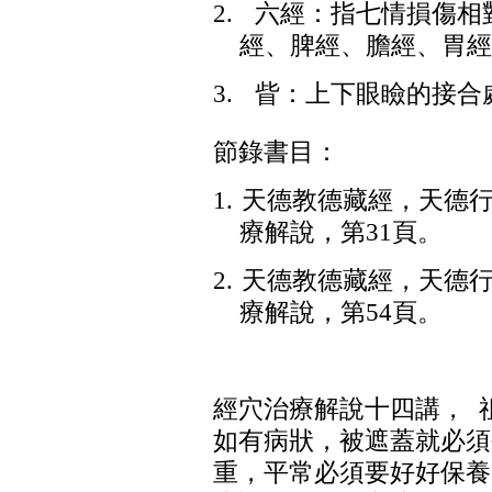
2.
六經：指七情損傷相
經、脾經、膽經、胃經
3.
眥：上下眼瞼的接合
節錄書目：
1.
天德教德藏經，天德
療解說，第
31
頁。
2.
天德教德藏經，天德
療解說，第
54
頁。
經穴治療解說十四講，
如有病狀，被遮蓋就必須
重，平常必須要好好保養