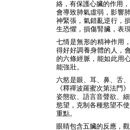
絡，有保護心臟的作用，
會
導致肺氣虛弱，影響
神緊張，氣錯亂逆行，
生恐懼，損傷腎臟，表
七情是無形的精神作用
得好好調養身體的人，
的六條經脈，能如此用
能強壯。
六慾是
眼、耳、鼻、舌
《釋禪波羅蜜次第法門》
姿態欲、語言音聲欲、細
慾望，克制各種慾望不使
重點。
眼睛包含五臟的反應，觀