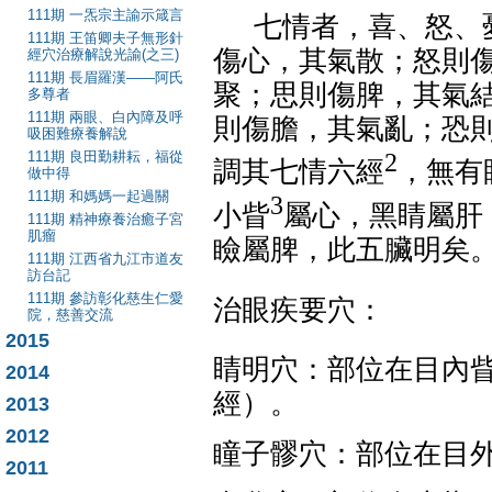
111期 一炁宗主諭示箴言
七情者，喜、怒、
111期 王笛卿夫子無形針
傷心，其氣散；怒則
經穴治療解說光諭(之三)
111期 長眉羅漢——阿氏
聚；思則傷脾，其氣
多尊者
111期 兩眼、白內障及呼
則傷膽，其氣亂；恐
吸困難療養解說
2
111期 良田勤耕耘，福從
調其七情六經
，無有
做中得
111期 和媽媽一起過關
3
小眥
屬心，黑睛屬肝
111期 精神療養治癒子宮
肌瘤
瞼屬脾，此五臟明矣
111期 江西省九江市道友
訪台記
111期 參訪彰化慈生仁愛
治眼疾要穴：
院，慈善交流
2015
睛明穴：部位在目內
2014
經）。
2013
2012
瞳子髎穴：部位在目
2011