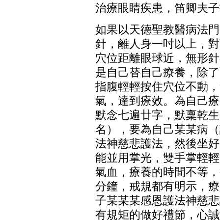
治療眼睛疾患，笛卿夫子
如果以天德聖教醫病法門
針，離人身一吋以上，對
穴位
距離眼球近，無形針
是自己替自己療養，除了
指腹輕輕按住穴位不動，
氣，達到療效。為自己療
默念七遍廿字，默稟乾生
名），要為自己某某病（
法神慈悲護法，然後坐好
能並用掌光，雙手掌輕輕
氣血，療養的時間不等，
分鐘，戒規都有明示，療
子某某某感恩護法神慈悲
有規矩的做好禮節，心誠