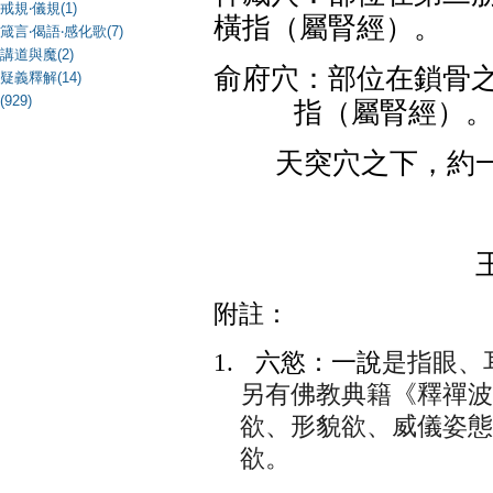
戒規‧儀規(1)
橫指（屬腎經）。
箴言‧偈語‧感化歌(7)
講道與魔(2)
俞府穴：部位在鎖骨
疑義釋解(14)
(929)
指（屬腎經）
天突穴之下，約
附註：
1.
六慾：一說
是指眼、
另有佛教典籍《釋禪波
欲、形貌欲、威儀姿態
欲。