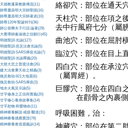
絡卻穴：部位在通天
天德教蓬萊教脈傳流(11)
師尊蕭昌明大宗師聖蹟(16)
師尊蕭昌明大宗師著述(10)
天柱穴：部位在項之
師尊120年聖誕特刊(36)
去中行風府七分（屬
師公笛卿夫子行誼‧論著(29)
大覺導師秦淑德之信願行(45)
曲池穴：部位在屈肘
明德聖訓‧光諭(127)
明德聖訓‧息災法會光諭(5)
臨泣穴：部位在目上
明德聖訓‧SARS瘴疫光諭(7)
明德聖訓‧光諭釋義(20)
大慈大悲之普渡法會(26)
四白穴：部位在承泣
建大法會秉天命之精義(3)
（屬胃經）。
挽災救劫‧921大地震(6)
挽災救劫‧SARS瘴疫(3)
巨髎穴：部位在四白
地水火風災示諭(5)
廿字修身之正信與實義(20)
在顴骨之內裹
廿字修心養身故事集(14)
廿字恕物‧和愛物命(11)
呼吸困難，治：
精神療養解說‧戒規‧醫道(31)
精神療養感應實證(78)
精神療養會巡迴義診(14)
神藏穴：部位在第二