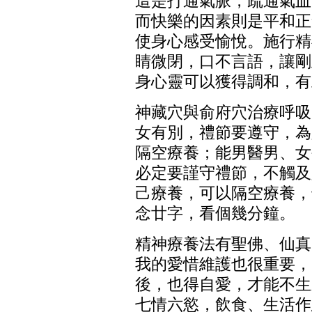
這是打通氣脈，疏通氣血
而快樂的因素則是平和正
使身心感受愉悅。施行精
睛微閉，口不言語，讓剛
身心靈可以獲得調和，有
神藏穴與俞府穴治療呼吸
女有別，禮節要遵守，為
隔空療養；能男醫男、女
必定要謹守禮節，不觸及
己療養，可以隔空療養，
念廿字，看個幾分鐘。
精神療養法有聖佛、仙真
我的愛惜維護也很重要，
後，也得自愛，才能不生
七情六慾，飲食、生活作