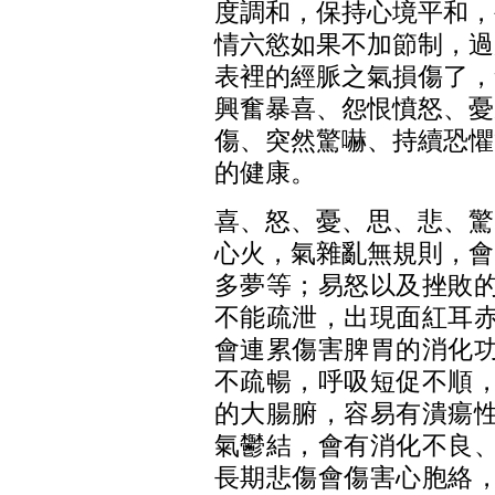
度調和，保持心境平和，
情六慾如果不加節制，過
表裡的經脈之氣損傷了，
興奮暴喜、怨恨憤怒、憂
傷、突然驚嚇、持續恐懼
的健康。
喜、怒、憂、思、悲、驚
心火，氣雜亂無規則，會
多夢等；易怒以及挫敗
不能疏泄，出現面紅耳
會連累傷害脾胃的消化
不疏暢，呼吸短促不順
的大腸腑，容
易有潰
瘍
氣鬱結，
會有消化不良
長期悲傷會傷害心胞絡