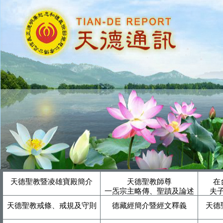
天德聖教暨凌雄寶殿簡介
天德聖教師尊
在
一炁宗主略傳、聖蹟及論述
夫
天德聖教戒條、戒規及守則
德藏經簡介暨經文釋義
天德