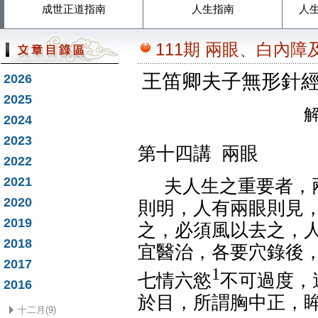
成世正道指南
人生指南
人
111期 兩眼、白內
王笛卿夫子無形針
2026
2025
解
2024
2023
第十四講
兩眼
2022
2021
夫人生之重要者，
2020
則明，人有兩眼則見
2019
之，必須風以去之，
2018
宜醫治，各要穴錄後
2017
1
七情六慾
不可過度，
2016
於目，所謂胸中正，
十二月(9)