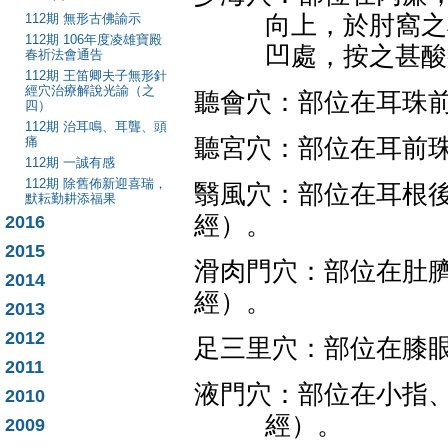
112期 無形古佛諭示
向上，於肘窩之
112期 106年度凌雄寶殿
凹處，按之甚酸
春祈法會通告
112期 王笛卿夫子無形針
經穴治療解說光諭（之
聽會穴：部位在耳珠
四）
112期 治耳鳴、耳聾、頭
痛
聽宮穴：部位在耳前
112期 一誠有感
112期 除舊佈新迎喜瑞，
翳風穴：部位在耳根
默耘勤耕添福果
經）。
2016
2015
滑肉門穴：部位在肚
2014
經）。
2013
2012
足三里穴：部位在膝
2011
液門穴：部位在小指
2010
經）。
2009