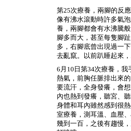
第
25
次療養，兩腳的反應
像有沸水滾動時許多氣泡
養，兩腳都會有水沸騰般
腳多而大，甚至每隻腳趾
多，右腳底曾出現過一下
去亂竄。以前趴睡起來，
6
月
10
日第
34
次療養，我
熱氣，前胸任脈排出來的
要流汗，全身發癢，會想
內也熱到發癢，聽宮、聽
身體和耳內雖然感到很熱
室療養，測耳溫、血壓、
幾到一百，之後有趨慢，