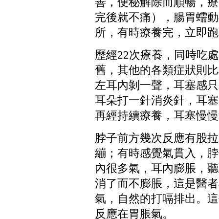
善，便秘解除而順暢，療
完後就不痛），腸胃蠕動
所，有時療養完，立即跑
歷經
22
次療養，同時吃處
舊，其他的各類症狀則比
左耳內剝一聲，耳塞感只
耳朵打一針消炎針，耳塞
再經持續療養，耳塞慢慢
脖子前方幾次反應有股拉
繃；有時感覺氣貫入，脖
內很多氣，耳內膨脹，聽
消了而不膨脹，這是醫者
氣，自然的打嗝排出。這
反應在胃脹氣。