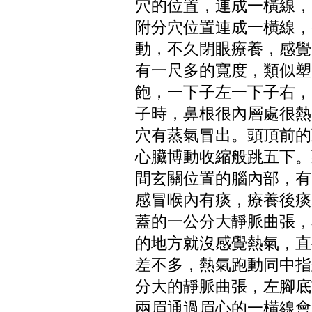
穴的位置，連成一橫線，
附分穴位置連成一橫線，
動，不久閉眼療養，感覺
有一尺多的寬度，類似塑
飽，一下子左一下子右，
子時，鼻根很內層處很熱
穴有蒸氣冒出。頭頂前的
心臟博動收縮般跳五下。
間玄關位置的腦內部，有
感冒喉內有痰，療養後痰
蓋的一公分大靜脈曲張，
的地方就沒感覺熱氣，直
差不多，熱氣跑動同中指
分大的靜脈曲張，左腳底
兩眉通過眉心的一橫線會