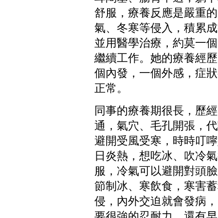
舒服，療養反應是嚴重的
氣、冬寒等侵入，積累成
並用醫學治療，約莫一個
繼續工作。她的療養經歷
個內發，一個外感，症狀
正常。
同事的療養期很長，歷經
通，氣穴、毛孔開張，代
避開受風受寒，時時叮嚀
日炎熱，想吃冰、吹冷氣
服，冷氣可以避開對頭臉
節制冰、寒飲食，寒害蓄
侵，內外交迫就會發病，
要很強的忍耐力。還有早