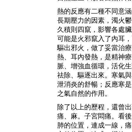
熱的反應有二種不同意涵
長期壓力的因素，濁火鬱
久積則四竄，影響各處臟
可能是火邪竄入了內耳，
驅出邪火，做了妥當治療
熱、耳內發熱，是精神療
脈、增強血循環，活化生
祛除、驅逐出來。寒氣與
泄消炎的舒暢；反應寒是
之氣自然的作用。
除了以上的歷程，還曾出
痛、麻。子宮悶痛。看後
肺的位置，連成一線，痛