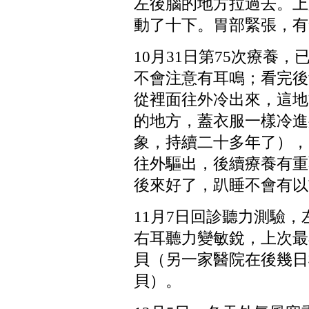
左後腦的地方拉過去。上
動了十下。胃部緊張，有
10
月
31
日第
75
次療養，
不會注意有耳鳴；看完後
從裡面往外冷出來，這地
的地方，蓋衣服一樣冷進
象，持續二十多年了），
往外驅出，後續療養有重
後來好了，趴睡不會有以
11
月
7
日回診聽力測驗，
右耳聽力變敏銳，上次最
貝（另一家醫院在後幾日
貝）。