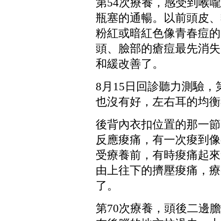
第
54
次療養，感受到喉嚨
瓶塞的通暢。以前頭皮、
粉紅或暗紅色像青春痘的
頭、臉部的瘡痘最先消失
和緩改善了。
8
月
15
日回診聽力測驗，
也沒有好，左右耳的均衡
後背內衣扣位置的那一節
反應痠痛，有一次痠到像
受療養前，有時痠痛起來
由上往下的擠壓痠痛，療
了。
第
70
次療養，頭後二邊膽