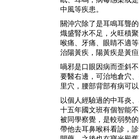
中風等疾患。
關沖穴除了是耳鳴耳聾的
熾盛腎水不足，火旺積聚
喉痛、牙痛、眼睛不適等
治陽黃疾，陽黃疾是黃疸
喎邪是口眼因病而歪斜不
要醫右邊，可治地倉穴、
里穴，腰部背部有病可以
以個人經驗過的中耳炎、
十五年國文班有個智能不
被同學察覺，是較弱勢的
帶他去耳鼻喉科看診，診
開藥，之後也在寶光殿舊