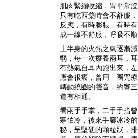
肌肉緊繃收縮，胃平常沒
只有吃西藥時會不舒服，
反應，有時膨脹，有時有
成一線不舒服，呼吸不順
上半身的火熱之氣逐漸減
弱，每一次療養兩耳，耳
有熱氣自耳內跑出來，左
應會很癢，曾用一圈咒療
轉動繞圈的聲音，約響三
道有相通。
看兩手手掌，二手手指曾
寒怕冷，後來手腳冰冷的
秘，呈堅硬的顆粒狀，排