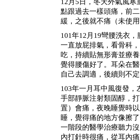
12
月
5
日，冬天外氣風寒
點跟過去一樣頭痛，前二
緩，之後就不痛（未使用
101
年
12
月
19
彎腰洗衣，
一直放屁排氣，看骨科，
吃，持續貼無形膏並療養
覺得腰傷好了。耳朵在醫
自己去調適，後續則不定
103
年一月耳中風復發，
手部靜脈注射類固醇，打
置）會痛，夜晚睡覺時以
睡，覺得痛的地方像擦了
一階段的醫學治療聽力沒
內打針時很痛，從耳內痛