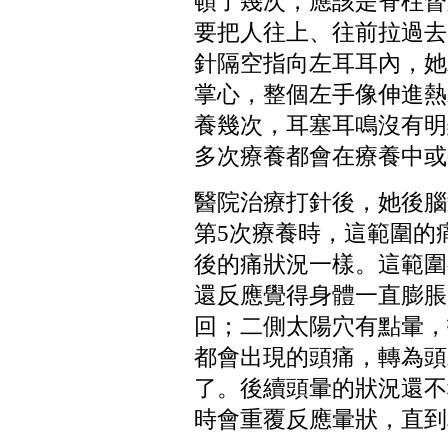
頓了幾次，應該是脊柱督
要把人往上、往前拉過去
針隔空指向左耳耳內，她
掌心，整個左手像伸進熱
養幾次，耳塞耳鳴沒有明
多次療養都會在療養中或
醫院治療打針後，她後腦
第
5
次療養時，這範圍的
後的痛狀況一樣。這範圍
還反應覺得身體一直膨脹
回；二側太陽穴有點暈，
都會出現的頭痛，轉為頭
了。後續頭暈的狀況還不
時會重覆反應暈狀，直到