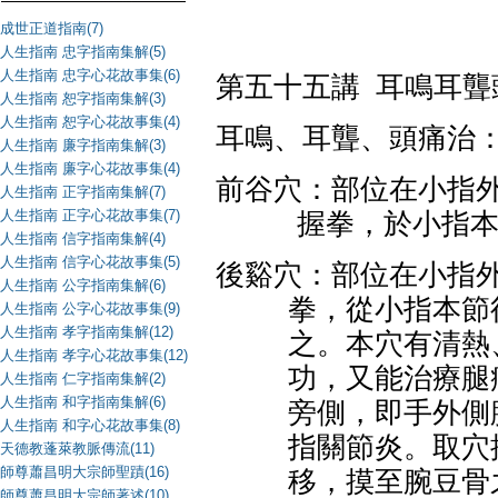
成世正道指南(7)
人生指南 忠字指南集解(5)
人生指南 忠字心花故事集(6)
第五十五講
耳鳴耳聾
人生指南 恕字指南集解(3)
人生指南 恕字心花故事集(4)
耳鳴、耳聾、頭痛治
人生指南 廉字指南集解(3)
人生指南 廉字心花故事集(4)
前谷穴：部位在小指
人生指南 正字指南集解(7)
人生指南 正字心花故事集(7)
握拳，於小指
人生指南 信字指南集解(4)
人生指南 信字心花故事集(5)
後谿穴：部位在小指
人生指南 公字指南集解(6)
拳，從小指本節
人生指南 公字心花故事集(9)
人生指南 孝字指南集解(12)
之。本穴有清熱
人生指南 孝字心花故事集(12)
功，又能治療腿
人生指南 仁字指南集解(2)
人生指南 和字指南集解(6)
旁側，即手外側
人生指南 和字心花故事集(8)
指關節炎。取穴
天德教蓬萊教脈傳流(11)
師尊蕭昌明大宗師聖蹟(16)
移，摸至腕豆骨
師尊蕭昌明大宗師著述(10)