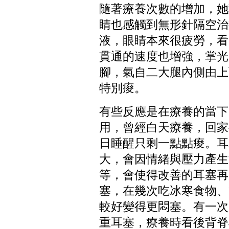
隨著療養次數的增加，她
睛也感觸到無形針隔空治
液，眼睛本來很疲勞，看
貫通的速度也增強，掌光
腳，氣自二大腿內側由上
特別痠。
有些反應是在療養的當下
用，曾經白天療養，回家
日睡醒只剩一點點痠。耳
大，會因情緒與壓力產生
等，會使得改善的耳塞再
塞，在幾次吃冰寒食物、
較好變得更悶塞。有一次
重耳塞，療養時看後背脊