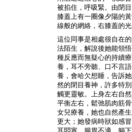
被掐住，呼吸緊。由閉目
膝蓋上有一圈像夕陽的黃
線般的網絡，右膝蓋的光
這位同事是相處很自在的
法陌生，解說後她能領悟
種反應而無疑心的持續療
養，耳不旁聽、口不言語
養，會哈欠想睡，告訴她
然的閉目養神，許多特別
觸更靈敏。上身左右自然
平衡左右，鬆弛肌肉筋骨
女兒療養，她也自然產生
更大；她發病時狀如感冒
耳悶塞、腸胃不適，躺下