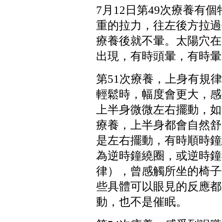
7
月
12
日第
49
次療養有個
重的拉力，往左後方拉過
療養後就不暈。太陽穴在
出現，有時頭暈，有時暈
第
51
次療養，上身有規律
輕鬆時，幅度會更大，感
上半身微微左右擺動，如
療養，上半身都會自然舒
是左右擺動，有時順時鐘
為逆時鐘繞圈，或逆時鐘
律），曾感觸所坐的椅子
些具體可以眼見的反應都
動，也不是催眠。