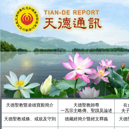
天德聖教暨凌雄寶殿簡介
天德聖教師尊
在
一炁宗主略傳、聖蹟及論述
夫
天德聖教戒條、戒規及守則
德藏經簡介暨經文釋義
天德