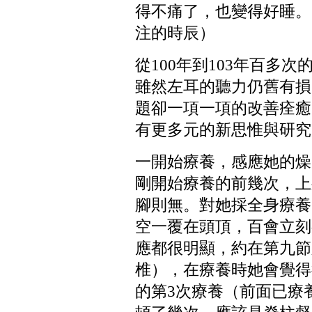
得不痛了，也變得好睡。
注的時辰）
從
100
年到
103
年百多次
雖然左耳的聽力仍舊有損
題卻一項一項的改善痊癒
有更多元的新思惟與研究
一開始療養，感應她的燥
剛開始療養的前幾次，上
腳則無。對她採全身療養
空一覆在頭頂，百會立刻
應都很明顯，約在第九節
椎），在療養時她會覺得
的第
3
次療養（前面已療