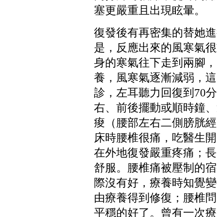
塞更嚴重且出現眩暈。
復發後有再密集的替她進
是，反應出來的風寒氣很
身的寒氣往下走到兩腳，
養，風寒氣逐漸減弱，這
診，左耳聽力回復到
70
分
右、前後擺動或順時鐘、
痠（腰部左右二側膀胱經
床時腰椎很痛，吃醫生開
在外地復發嚴重疼痛；長
舒服。腰椎痛被壓制的宿
際沒有好，療養時知覺變
由療養得到修復；腰椎問
平穩的好了。曾有一次療