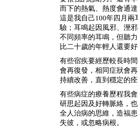
而下的熱氣、熱度會通達
這是我自己
100
年四月兩
驗；耳鳴起因風邪、溼邪
不同頻率的耳鳴，但聽力
比二十歲的年輕人還要好
有些宿疾要經歷較長時間
會再復發，相同症狀會再
持續改善，直到穩定的痊
有些病症的療養歷程我會
研思起因及好轉脈絡，也
全人治病的思維，造福患
失彼，或忽略病根。