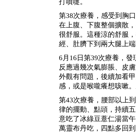
打噴嚏。
第
38
次療養，感受到胸口
在上腹、下腹整個擴散，
很舒服。這種涼的舒服，
經、肚臍下到兩大腿上端
6
月
16
日第
39
次療養，發
反應過幾次氣膨脹、皮膚
外觀有問題，後續加看甲
感，或是喉嚨癢想咳嗽。
第
43
次療養，腰部以上到
律的擺動、點頭，持續五
意吃了冰綠豆薏仁湯當午
萬靈布丹吃，四點多回到