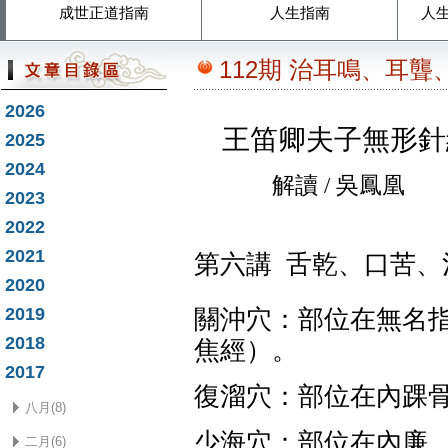
成世正道指南
人生指南
人
112期 治耳鳴、耳聾
2026
王笛卿夫子無形針
2025
2024
解讀
/
吳鳳凰
2023
2022
2021
第六講
舌乾、口苦、
2020
2019
關沖穴：部位在無名
2018
焦經）。
2017
復溜穴：部位在內踝
八月(8)
少海穴：部位在內廉
二月(6)