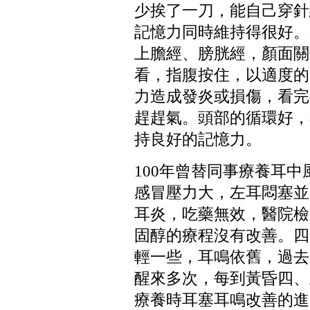
少挨了一刀，能自己穿針
記憶力同時維持得很好。
上膽經、膀胱經，顏面關
看，指腹按住，以適度的
力造成發炎或損傷，看完
趕趕氣。頭部的循環好，
持良好的記憶力。
100
年曾替同事療養耳中
感冒壓力大，左耳悶塞並
耳炎，吃藥無效，醫院檢
固醇的療程沒有改善。四
輕一些，耳鳴依舊，過去
醒來多次，每到黃昏四、
療養時耳塞耳鳴改善的進