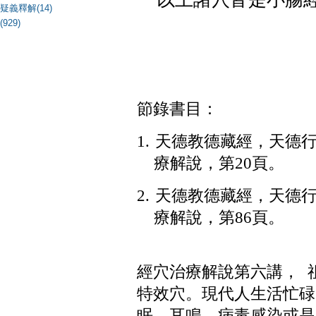
疑義釋解(14)
(929)
節錄書目：
1.
天德教德藏經，天德
療解說，第
20
頁。
2.
天德教德藏經，天德
療解說，第
86
頁。
經穴治療解說第六講，
特效穴。現代人生活忙碌
眠、耳鳴，病毒感染或是