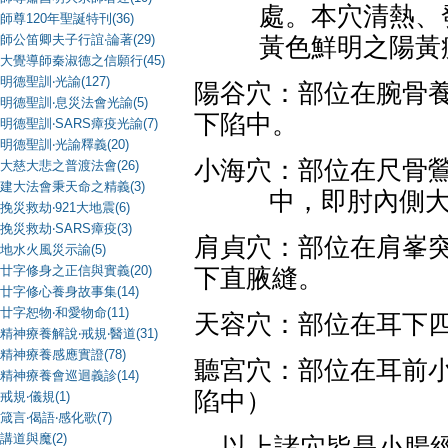
處。本穴清熱、
師尊120年聖誕特刊(36)
師公笛卿夫子行誼‧論著(29)
黃色鮮明之陽黃
大覺導師秦淑德之信願行(45)
明德聖訓‧光諭(127)
陽谷穴：部位在腕骨
明德聖訓‧息災法會光諭(5)
下陷中。
明德聖訓‧SARS瘴疫光諭(7)
明德聖訓‧光諭釋義(20)
小海穴：部位在尺骨
大慈大悲之普渡法會(26)
建大法會秉天命之精義(3)
中，即肘內側
挽災救劫‧921大地震(6)
挽災救劫‧SARS瘴疫(3)
肩貞穴：部位在肩峯
地水火風災示諭(5)
廿字修身之正信與實義(20)
下直腋縫。
廿字修心養身故事集(14)
廿字恕物‧和愛物命(11)
天容穴：部位在耳下
精神療養解說‧戒規‧醫道(31)
精神療養感應實證(78)
聽宮穴：部位在耳前
精神療養會巡迴義診(14)
陷中）
戒規‧儀規(1)
箴言‧偈語‧感化歌(7)
講道與魔(2)
以上諸穴皆是小腸