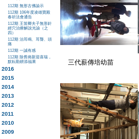
112期 無形古佛諭示
112期 106年度凌雄寶殿
春祈法會通告
112期 王笛卿夫子無形針
經穴治療解說光諭（之
四）
112期 治耳鳴、耳聾、頭
痛
112期 一誠有感
112期 除舊佈新迎喜瑞，
三代薪傳
默耘勤耕添福果
2016
2015
2014
2013
2012
2011
2010
2009