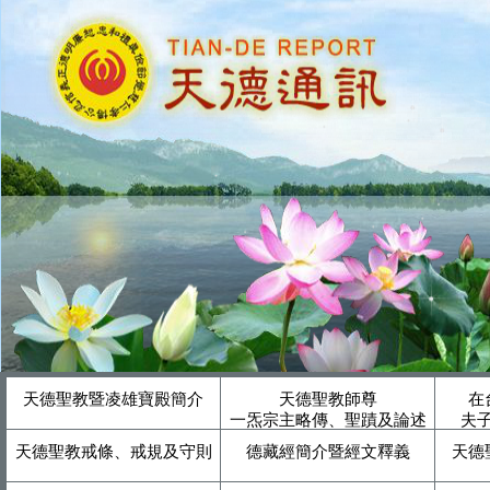
天德聖教暨凌雄寶殿簡介
天德聖教師尊
在
一炁宗主略傳、聖蹟及論述
夫
天德聖教戒條、戒規及守則
德藏經簡介暨經文釋義
天德