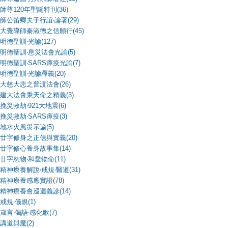
師尊120年聖誕特刊(36)
師公笛卿夫子行誼‧論著(29)
大覺導師秦淑德之信願行(45)
明德聖訓‧光諭(127)
明德聖訓‧息災法會光諭(5)
明德聖訓‧SARS瘴疫光諭(7)
明德聖訓‧光諭釋義(20)
大慈大悲之普渡法會(26)
建大法會秉天命之精義(3)
挽災救劫‧921大地震(6)
挽災救劫‧SARS瘴疫(3)
地水火風災示諭(5)
廿字修身之正信與實義(20)
廿字修心養身故事集(14)
廿字恕物‧和愛物命(11)
精神療養解說‧戒規‧醫道(31)
精神療養感應實證(78)
精神療養會巡迴義診(14)
戒規‧儀規(1)
箴言‧偈語‧感化歌(7)
講道與魔(2)