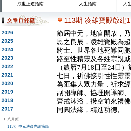
成世正道指南
人生指南
人
113期 凌雄寶殿啟建
2026
節屆中元，地官開放，乃
2025
恩之良辰，凌雄寶殿為超
2024
將士、世界各地死難同胞
2023
路至性精靈及各姓宗親戚友
2022
（農曆7月18日至24日
2021
七日，祈佛接引性性靈靈
2020
為匯集大眾力量，祈求經
2019
副開導師、協理開導師、
2018
齋戒沐浴，撥空前來禮佛
2017
同圓法緣，精進功德。
八月(8)
113期 中元法會光諭摘錄