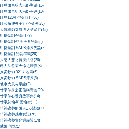
師尊蕭昌明大宗師聖蹟(16)
師尊蕭昌明大宗師著述(10)
師尊120年聖誕特刊(36)
師公笛卿夫子行誼‧論著(29)
大覺導師秦淑德之信願行(45)
明德聖訓‧光諭(127)
明德聖訓‧息災法會光諭(5)
明德聖訓‧SARS瘴疫光諭(7)
明德聖訓‧光諭釋義(20)
大慈大悲之普渡法會(26)
建大法會秉天命之精義(3)
挽災救劫‧921大地震(6)
挽災救劫‧SARS瘴疫(3)
地水火風災示諭(5)
廿字修身之正信與實義(20)
廿字修心養身故事集(14)
廿字恕物‧和愛物命(11)
精神療養解說‧戒規‧醫道(31)
精神療養感應實證(78)
精神療養會巡迴義診(14)
戒規‧儀規(1)