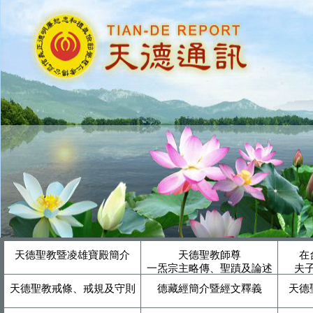
天德聖教暨凌雄寶殿簡介
天德聖教師尊
在
一炁宗主略傳、聖蹟及論述
夫
天德聖教戒條、戒規及守則
德藏經簡介暨經文釋義
天德