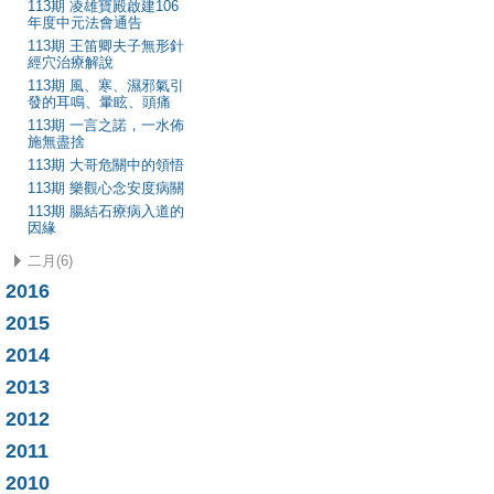
113期 凌雄寶殿啟建106
年度中元法會通告
113期 王笛卿夫子無形針
經穴治療解說
113期 風、寒、濕邪氣引
發的耳鳴、暈眩、頭痛
113期 一言之諾，一水佈
施無盡捨
113期 大哥危關中的領悟
113期 樂觀心念安度病關
113期 腸結石療病入道的
因緣
二月(6)
2016
2015
2014
2013
2012
2011
2010