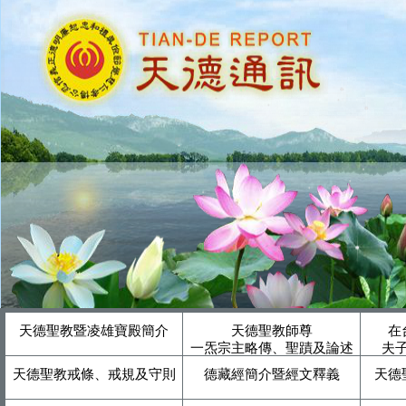
天德聖教暨凌雄寶殿簡介
天德聖教師尊
在
一炁宗主略傳、聖蹟及論述
夫
天德聖教戒條、戒規及守則
德藏經簡介暨經文釋義
天德