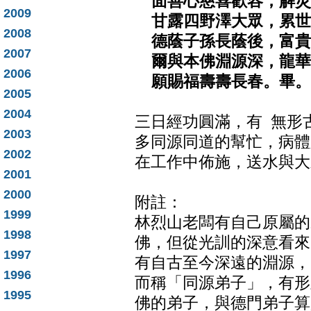
面善心慈喜歡容，解災
2009
甘露四野澤大眾，累世
2008
德蔭子孫長蔭後，富貴
2007
爾與本佛淵源深，龍華
2006
願賜福壽壽長春。畢。
2005
2004
三日經功圓滿，有 無形
2003
多同源同道的幫忙，病體
2002
在工作中佈施，送水與大
2001
2000
附註：
1999
林烈山老闆有自己原屬的
1998
佛，但從光訓的深意看來
1997
有自古至今深遠的淵源，
1996
而稱「同源弟子」，有形
1995
佛的弟子，與德門弟子算