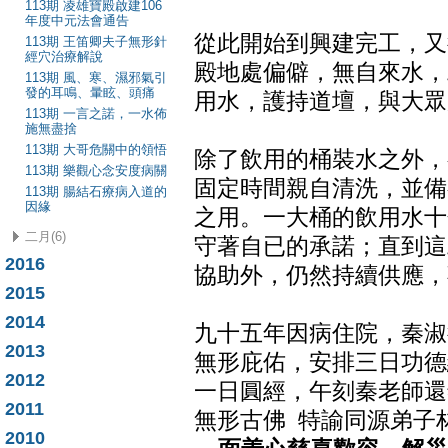
113期 凌雄寶殿啟建106
年度中元法會通告
從此開始到興建完工，又
113期 王笛卿夫子無形針
經穴治療解說
殿地處偏僻，無自來水，
113期 風、寒、濕邪氣引
發的耳鳴、暈眩、頭痛
用水，護持道壇，與大眾
113期 一言之諾，一水佈
施無盡捨
113期 大哥危關中的領悟
除了飲用的桶裝水之外，
113期 樂觀心念安度病關
固定時間親自清洗，並備
113期 腸結石療病入道的
因緣
之用。一大桶的飲用水十
二月(6)
守著自已的承諾；直到這
2016
協助外，仍然持續供應，
2015
2014
九十五年因病住院，秦淑
2013
無形庇佑，安排三日功德
2012
一日圓經，午刻秦老師還
2011
無形古佛 特諭同源弟子
2010