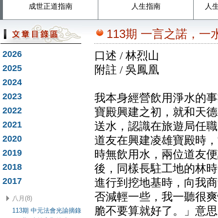
成世正道指南
人生指南
人
113期 一言之諾，
2026
口述 / 林烈山
2025
附註 / 吳鳳凰
2024
2023
我本身經營飲用淨水的事
2022
寶殿興建之初，就和天德
2021
送水，認識在旅遊局任職
2020
道友在興建凌雄寶殿時，
2019
時無飲用水，兩位道友便
2018
後，同樣長駐工地的林時
2017
進行到挖地基時，向我商
否減輕一些，我一聽很爽
八月(8)
脆不要算就好了。」意思
113期 中元法會光諭摘錄