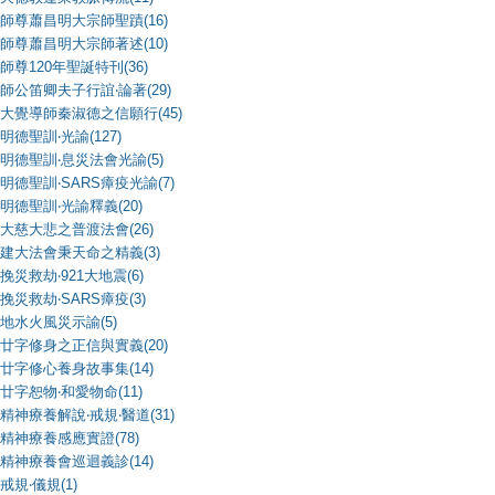
師尊蕭昌明大宗師聖蹟(16)
師尊蕭昌明大宗師著述(10)
師尊120年聖誕特刊(36)
師公笛卿夫子行誼‧論著(29)
大覺導師秦淑德之信願行(45)
明德聖訓‧光諭(127)
明德聖訓‧息災法會光諭(5)
明德聖訓‧SARS瘴疫光諭(7)
明德聖訓‧光諭釋義(20)
大慈大悲之普渡法會(26)
建大法會秉天命之精義(3)
挽災救劫‧921大地震(6)
挽災救劫‧SARS瘴疫(3)
地水火風災示諭(5)
廿字修身之正信與實義(20)
廿字修心養身故事集(14)
廿字恕物‧和愛物命(11)
精神療養解說‧戒規‧醫道(31)
精神療養感應實證(78)
精神療養會巡迴義診(14)
戒規‧儀規(1)