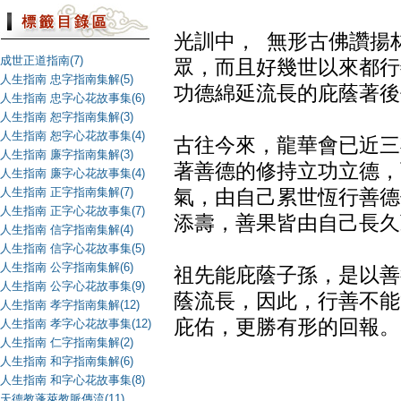
光訓中， 無形古佛讚揚
成世正道指南(7)
眾，而且好幾世以來都行
人生指南 忠字指南集解(5)
功德綿延流長的庇蔭著後
人生指南 忠字心花故事集(6)
人生指南 恕字指南集解(3)
人生指南 恕字心花故事集(4)
古往今來，龍華會已近三
人生指南 廉字指南集解(3)
著善德的修持立功立德，
人生指南 廉字心花故事集(4)
人生指南 正字指南集解(7)
氣，由自己累世恆行善德
人生指南 正字心花故事集(7)
添壽，善果皆由自己長久
人生指南 信字指南集解(4)
人生指南 信字心花故事集(5)
人生指南 公字指南集解(6)
祖先能庇蔭子孫，是以善
人生指南 公字心花故事集(9)
蔭流長，因此，行善不能
人生指南 孝字指南集解(12)
庇佑，更勝有形的回報。
人生指南 孝字心花故事集(12)
人生指南 仁字指南集解(2)
人生指南 和字指南集解(6)
人生指南 和字心花故事集(8)
天德教蓬萊教脈傳流(11)