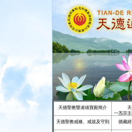
天德聖教暨凌雄寶殿簡介
天
一炁宗主
天德聖教戒條、戒規及守則
德藏經