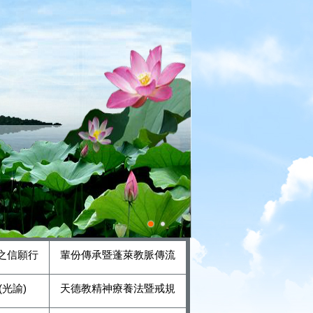
之信願行
輩份傳承暨蓬萊教脈傳流
光諭)
天德教精神療養法暨戒規