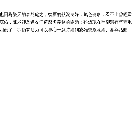
也因為樂天的泰然處之，復原的狀況良好，氣色健康，看不出曾經重
庇佑，陳老師及道友們這麼多義務的協助；雖然現在手腳還有些舊毛
四歲了，卻仍有活力可以專心一意持續到凌雄寶殿唸經、參與活動，