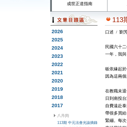
成世正道指南
11
2026
口述 / 劉
2025
民國六十二
2024
一年，我與
2023
2022
皈依緣起於
2021
因為這兩個
2020
2019
在教職未退
2018
日到南投台
2017
自費遠赴泰
帶很多買給
八月(8)
緊繃。每次
113期 中元法會光諭摘錄