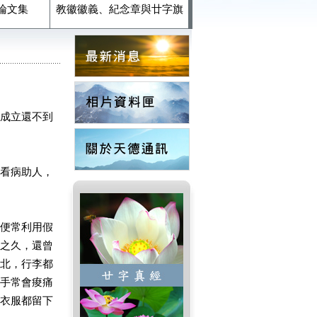
論文集
教徽徽義、紀念章與廿字旗
成立還不到
看病助人，
便常利用假
之久，還曾
北，行李都
手常會痠痛
衣服都留下