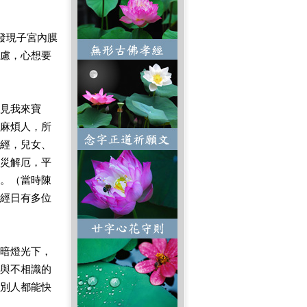
發現子宮內膜
慮，心想要
見我來寶
麻煩人，所
經，兒女、
災解厄，平
。（當時陳
經日有多位
暗燈光下，
與不相識的
別人都能快