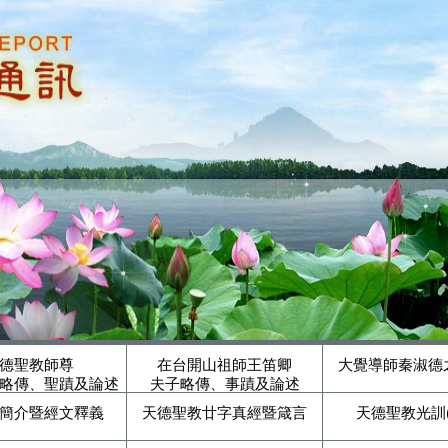
德聖教師尊
在台開山祖師王笛卿
大覺導師秦淑德
略傳、聖蹟及論述
夫子略傳、事蹟及論述
簡介暨經文釋義
天德聖教廿字真經暨箴言
天德聖教光訓(