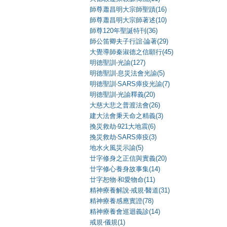
師尊蕭昌明大宗師聖蹟(16)
師尊蕭昌明大宗師著述(10)
師尊120年聖誕特刊(36)
師公笛卿夫子行誼‧論著(29)
大覺導師秦淑德之信願行(45)
明德聖訓‧光諭(127)
明德聖訓‧息災法會光諭(5)
明德聖訓‧SARS瘴疫光諭(7)
明德聖訓‧光諭釋義(20)
大慈大悲之普渡法會(26)
建大法會秉天命之精義(3)
挽災救劫‧921大地震(6)
挽災救劫‧SARS瘴疫(3)
地水火風災示諭(5)
廿字修身之正信與實義(20)
廿字修心養身故事集(14)
廿字恕物‧和愛物命(11)
精神療養解說‧戒規‧醫道(31)
精神療養感應實證(78)
精神療養會巡迴義診(14)
戒規‧儀規(1)