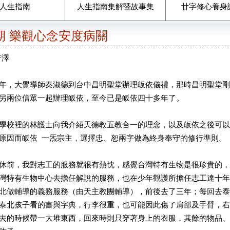
人生指南
人生指南集解暨故事集
廿字修心養身
3期 樂觀心念安度病關
芳澤
年，大覺導師秦淑德到台中昌明聖堂辦理皈依儀禮，那時昌明聖堂剛
另兩位信眾一起辦理皈依，至今已是皈依四十多年了。
學校裡的林護士向我介紹天德教五教合一的理念，以及皈依之後可以
原因而皈依 一炁宗主，選擇忠、恕兩字做為終身奉守的修行準則。
休前，我對志工的服務就很有熱忱，感覺台灣特有生物是很珍貴的，
灣特有生物中心去擔任解說的服務，也在少年觀護所擔任志工達十年
北做輔導的義務服務（由天主教團輔導），前後去了三年；每回去泰
泰北孩子看的書與字典，行李很重，也可能因此傷了肩部及手臂，右
去的時候帶一大堆東西，回來時則只穿著身上的衣服，其餘的物品、