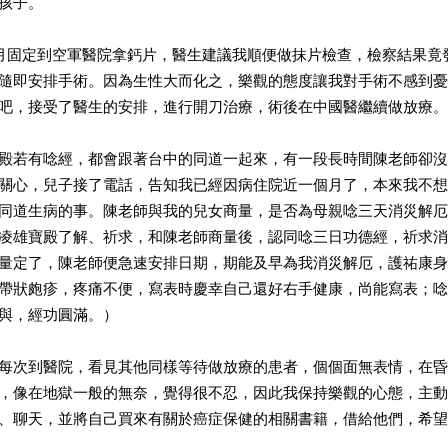
孩子。
二月固定到空軍醫院拿鈣片，醫生建議我順便做抹片檢查，檢察結果竟
隨即安排手術。因為生性大而化之，樂觀的態度讓我對手術不感到憂
吧，接受了醫生的安排，進行開刀治療，術後在中國醫繼續做放療。
殿若有唸經，都會跟著台中的同道一起來，有一段長時間陳老師卻沒
關心，兒子接了電話，告知我已經因病住院近一個月了，本來我不想
同道生病的事。陳老師與我的兒女商量，是否為母親唸三天消災解厄
凌雄寶殿了解、祈求，和陳老師商量後，認同唸三日功德經，祈求消
量定了，陳老師便急速安排日期，期能及早為我消災解厄，護祐康身
帶狀皰疹，疼痛不便，寫表時慶幸自己還好右手健康，尚能寫表；唸
與，經功圓滿。）
每次到醫院，看見其他同樣等待做放療的患者，個個面無表情，在昏
，像在地獄一般的無奈，覺得很不忍，因此我保持樂觀的心態，主動
、聊天，並將自己買來有關於癌症保健的相關書籍，借給他們，希望