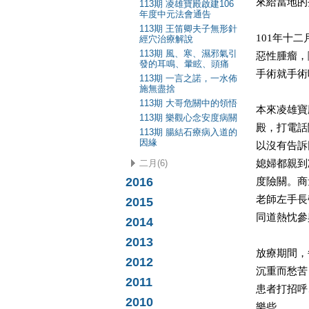
來給當地的
113期 凌雄寶殿啟建106
年度中元法會通告
113期 王笛卿夫子無形針
101年十
經穴治療解說
113期 風、寒、濕邪氣引
惡性腫瘤，
發的耳鳴、暈眩、頭痛
手術就手術
113期 一言之諾，一水佈
施無盡捨
113期 大哥危關中的領悟
本來凌雄寶
113期 樂觀心念安度病關
殿，打電話
113期 腸結石療病入道的
因緣
以沒有告訴
二月(6)
媳婦都親到
2016
度險關。商
老師左手長
2015
同道熱忱參
2014
2013
放療期間，
2012
沉重而愁苦
2011
患者打招呼
2010
樂些。