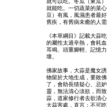
就可以吃。冬瓜（東瓜）
就能吃。一切蔬菜的菜心
豆）有風，風濕患者最好
舊疾，有舊病未癒的人需
《本草綱目》記載大蒜吃
的屬性太過辛熱，會耗血
耳鳴、頭重腳輕、記憶力
壞。
佛家故事，大蒜是魔女誘
物留於大地生成，要敗佛
了，會助長猜疑心、忌妒
靈，無法清心淡欲，而致
蒜，道家修行者去欲清心
大蒜害處，直言：不可吃