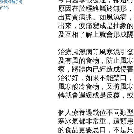
疑義釋解(14)
原因在於經絡屬於無形，
(929)
出實質病兆。如風濕病，
出來，痠痛變成是抽象的
及互相了解上就會形成隔
治療風濕病等風寒濕引發
及有風的食物，防止風寒
療，將體內已經造成侵害
治得好，如果不能禁口，
風寒酸冷食物，又將風寒
轉就會遲緩或是反覆，或
個人療養過幾位不同類型
寒冰氣都非常重，這類患
的食品更要忌口，不是只