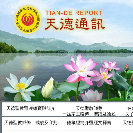
天德聖教暨凌雄寶殿簡介
天德聖教師尊
在
一炁宗主略傳、聖蹟及論述
夫
天德聖教戒條、戒規及守則
德藏經簡介暨經文釋義
天德