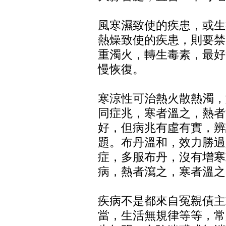
風寒濕致使的疾患，或生
熱燥致使的疾患，則要禁
重濁火，轉生毒素，最好
慢恢復。
寒涼性可治熱火散熱濁，
同症兆，寒者溫之，熱者
好，但病兆有虛有實，辨
題。布丹溫和，效力勝過
症，多服布丹，沒有增寒
病，熱者瀉之，寒者溫之
疾病不是都來自冤親債主
當，生活無規律等等，常