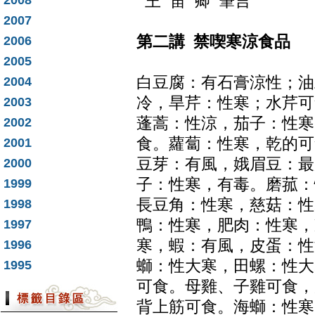
王 笛 卿 筆言
2008
2007
第二講 禁喫寒涼食品
2006
2005
白豆腐：有石膏涼性；油
2004
冷，旱芹：性寒；水芹可
2003
蓬蒿：性涼，茄子：性寒
2002
食。蘿蔔：性寒，乾的可
2001
豆芽：有風，娥眉豆：最
2000
子：性寒，有毒。磨菰：
1999
長豆角：性寒，慈菇：性
1998
鴨：性寒，肥肉：性寒，
1997
寒，蝦：有風，皮蛋：性
1996
螄：性大寒，田螺：性大
1995
可食。母雞、子雞可食，
背上筋可食。海螄：性寒