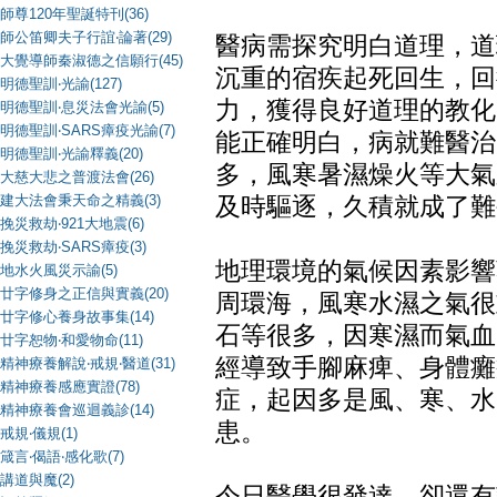
師尊120年聖誕特刊(36)
師公笛卿夫子行誼‧論著(29)
醫病需探究明白道理，道
大覺導師秦淑德之信願行(45)
沉重的宿疾起死回生，回
明德聖訓‧光諭(127)
力，獲得良好道理的教化
明德聖訓‧息災法會光諭(5)
明德聖訓‧SARS瘴疫光諭(7)
能正確明白，病就難醫治
明德聖訓‧光諭釋義(20)
多，風寒暑濕燥火等大氣
大慈大悲之普渡法會(26)
建大法會秉天命之精義(3)
及時驅逐，久積就成了難
挽災救劫‧921大地震(6)
挽災救劫‧SARS瘴疫(3)
地理環境的氣候因素影響
地水火風災示諭(5)
廿字修身之正信與實義(20)
周環海，風寒水濕之氣很
廿字修心養身故事集(14)
石等很多，因寒濕而氣血
廿字恕物‧和愛物命(11)
經導致手腳麻痺、身體癱
精神療養解說‧戒規‧醫道(31)
精神療養感應實證(78)
症，起因多是風、寒、水
精神療養會巡迴義診(14)
患。
戒規‧儀規(1)
箴言‧偈語‧感化歌(7)
講道與魔(2)
今日醫學很發達，卻還有