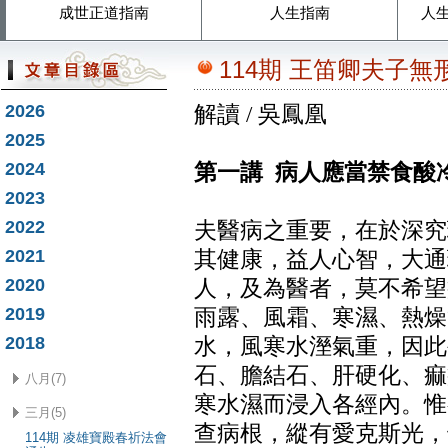
成世正道指南
人生指南
人
114期 王笛卿夫子
2026
解讀 / 吳鳳凰
2025
2024
第一講 病人應當禁食酸
2023
2022
夫醫病之重要，在於深究
2021
其健康，益人心智，大通
2020
人，及為醫者，莫不希望
2019
雨露、風霜、寒濕、熱燥
2018
水，風寒水溼氣重，因此
石、膽結石、肝硬化、痲
八月(7)
寒水濕而浸入各經內。惟
三月(5)
查病根，縱有愛克斯光，
114期 凌雄寶殿春祈法會