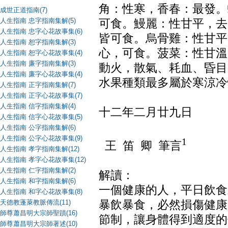
角：性寒，香春：最發。
成世正道指南(7)
人生指南 忠字指南集解(5)
可食。鰻麗：性甘平，去
人生指南 忠字心花故事集(6)
皆可食。烏骨雞：性甘平
人生指南 恕字指南集解(3)
心，可食。菠菜：性甘溫
人生指南 恕字心花故事集(4)
人生指南 廉字指南集解(3)
動火，散氣、耗血、昏目
人生指南 廉字心花故事集(4)
水果種類最多屬於寒涼冷
人生指南 正字指南集解(7)
人生指南 正字心花故事集(7)
人生指南 信字指南集解(4)
十二年二月廿九日
人生指南 信字心花故事集(5)
人生指南 公字指南集解(6)
人生指南 公字心花故事集(9)
1
王 笛 卿 筆言
人生指南 孝字指南集解(12)
人生指南 孝字心花故事集(12)
人生指南 仁字指南集解(2)
解讀：
人生指南 和字指南集解(6)
一個健康的人，平日飲食
人生指南 和字心花故事集(8)
暴飲暴食，必然損傷健康
天德教蓬萊教脈傳流(11)
師尊蕭昌明大宗師聖蹟(16)
節制，讓身體得到適度的
師尊蕭昌明大宗師著述(10)