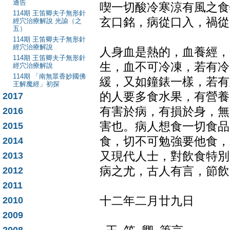
通告
喫一切酸冷寒涼有風之食
114期 王笛卿夫子無形針
玄口銘，病從口入，禍從
經穴治療解說 光諭（之
五）
114期 王笛卿夫子無形針
經穴治療解說
人身血是熱的，血養經，
114期 王笛卿夫子無形針
生，血不可冷凍，若有冷
經穴治療解說
114期 「南無眾香妙國佛
緩，又如鐘錶一樣，若有
王解魔經」初探
的人要多食水果，有營養
2017
有害於病，有損於身，無
2016
害也。病人想食一切食品
2015
食，切不可勉強要他食，
2014
又現代人士，對飲食特別
2013
病之尤，古人有言，節飲
2012
2011
十二年二月廿九日
2010
2009