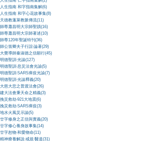
人生指南 仁字指南集解(2)
人生指南 和字指南集解(6)
人生指南 和字心花故事集(8)
天德教蓬萊教脈傳流(11)
師尊蕭昌明大宗師聖蹟(16)
師尊蕭昌明大宗師著述(10)
師尊120年聖誕特刊(36)
師公笛卿夫子行誼‧論著(29)
大覺導師秦淑德之信願行(45)
明德聖訓‧光諭(127)
明德聖訓‧息災法會光諭(5)
明德聖訓‧SARS瘴疫光諭(7)
明德聖訓‧光諭釋義(20)
大慈大悲之普渡法會(26)
建大法會秉天命之精義(3)
挽災救劫‧921大地震(6)
挽災救劫‧SARS瘴疫(3)
地水火風災示諭(5)
廿字修身之正信與實義(20)
廿字修心養身故事集(14)
廿字恕物‧和愛物命(11)
精神療養解說‧戒規‧醫道(31)