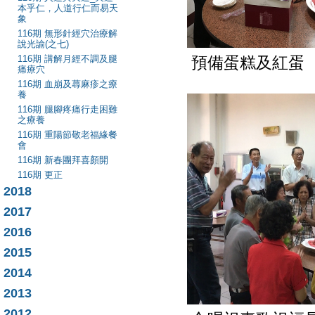
本乎仁，人道行仁而易天
象
116期 無形針經穴治療解
說光諭(之七)
116期 講解月經不調及腿
預備蛋糕及紅蛋
痛療穴
116期 血崩及蕁麻疹之療
養
116期 腿腳疼痛行走困難
之療養
116期 重陽節敬老福緣餐
會
116期 新春團拜喜顏開
116期 更正
2018
2017
2016
2015
2014
2013
2012