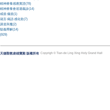
精神療養感應實證(78)
精神療養會巡迴義診(14)
戒規‧儀規(1)
箴言‧偈語‧感化歌(7)
講道與魔(2)
疑義釋解(14)
(929)
Copyrigh © Tian-de Ling Xing Holy Grand Hall
天德聖教凌雄寶殿 版權所有