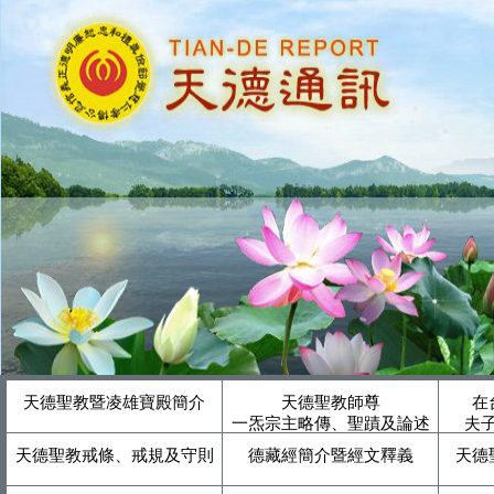
天德聖教暨凌雄寶殿簡介
天德聖教師尊
在
一炁宗主略傳、聖蹟及論述
夫
天德聖教戒條、戒規及守則
德藏經簡介暨經文釋義
天德