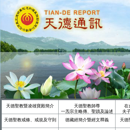
天德聖教暨凌雄寶殿簡介
天德聖教師尊
在
一炁宗主略傳、聖蹟及論述
夫
天德聖教戒條、戒規及守則
德藏經簡介暨經文釋義
天德