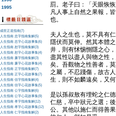
罰。老子曰：「天眼恢恢
1995
凡人事上自然之果報，皆
也。
成世正道指南(7)
夫人之生也，莫不具有仁
人生指南 忠字指南集解(5)
隱伏而莫伸。然其本體之
人生指南 忠字心花故事集(6)
人生指南 恕字指南集解(3)
井，則有怵惕惻隱之心，
人生指南 恕字心花故事集(4)
盡其性以盡人與物之性，
人生指南 廉字指南集解(3)
人生指南 廉字心花故事集(4)
矣。吾觀物之性善者，莫
人生指南 正字指南集解(7)
之屬，不忍踐傷，故古人
人生指南 正字心花故事集(7)
生，則不如麟遠矣，又何
人生指南 信字指南集解(4)
人生指南 信字心花故事集(5)
人生指南 公字指南集解(6)
是以孫叔敖有埋蛇之仁德
人生指南 公字心花故事集(9)
仁慈，卒中狀元之選；後
人生指南 孝字指南集解(12)
人生指南 孝字心花故事集(12)
公。其他以施仁而得善果
人生指南 仁字指南集解(2)