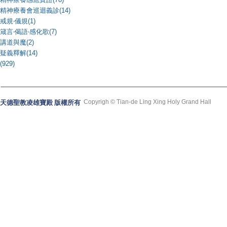
精神療養會巡迴義診(14)
戒規‧儀規(1)
箴言‧偈語‧感化歌(7)
講道與魔(2)
疑義釋解(14)
(929)
Copyrigh © Tian-de Ling Xing Holy Grand Hall
天德聖教凌雄寶殿 版權所有