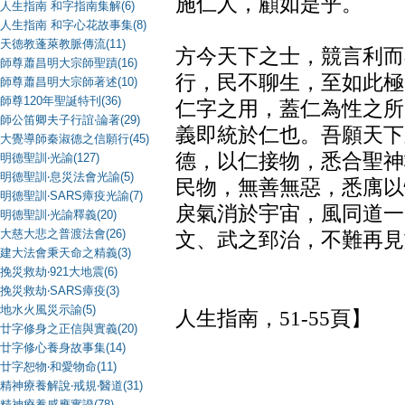
施仁人，顧如是乎。
人生指南 和字指南集解(6)
人生指南 和字心花故事集(8)
天德教蓬萊教脈傳流(11)
方今天下之士，競言利而
師尊蕭昌明大宗師聖蹟(16)
行，民不聊生，至如此極
師尊蕭昌明大宗師著述(10)
師尊120年聖誕特刊(36)
仁字之用，蓋仁為性之所
師公笛卿夫子行誼‧論著(29)
義即統於仁也。吾願天下
大覺導師秦淑德之信願行(45)
德，以仁接物，悉合聖神
明德聖訓‧光諭(127)
明德聖訓‧息災法會光諭(5)
民物，無善無惡，悉庽以
明德聖訓‧SARS瘴疫光諭(7)
戾氣消於宇宙，風同道一
明德聖訓‧光諭釋義(20)
大慈大悲之普渡法會(26)
文、武之郅治，不難再見
建大法會秉天命之精義(3)
挽災救劫‧921大地震(6)
【錄自
挽災救劫‧SARS瘴疫(3)
地水火風災示諭(5)
人生指南，51-55頁】
廿字修身之正信與實義(20)
廿字修心養身故事集(14)
廿字恕物‧和愛物命(11)
精神療養解說‧戒規‧醫道(31)
精神療養感應實證(78)