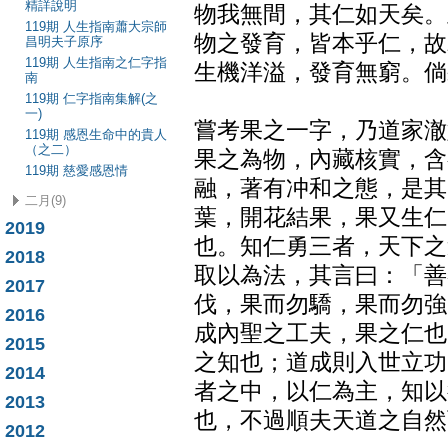
精詳說明
物我無間，其仁如天矣。
119期 人生指南蕭大宗師
物之發育，皆本乎仁，故
昌明夫子原序
119期 人生指南之仁字指
生機洋溢，發育無窮。倘
南
119期 仁字指南集解(之
一)
嘗考果之一字，乃道家澈
119期 感恩生命中的貴人
（之二）
果之為物，內藏核實，含
119期 慈愛感恩情
融，著有冲和之態，是其
二月(9)
葉，開花結果，果又生仁
2019
也。知仁勇三者，天下之
2018
取以為法，其言曰：「善
2017
伐，果而勿驕，果而勿強
2016
成內聖之工夫，果之仁也
2015
之知也；道成則入世立功
2014
者之中，以仁為主，知以
2013
也，不過順夫天道之自然
2012