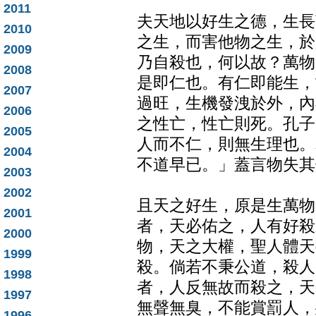
2011
夫天地以好生之德，生長
2010
之生，而害他物之生，於
2009
乃自殺也，何以故？萬物
2008
是即仁也。有仁即能生，
2007
過旺，生機發洩於外，內
2006
之性亡，性亡則死。孔子
2005
人而不仁，則無生理也。
2004
不道早已。」蓋言物失其
2003
2002
且天之好生，原是生萬物
2001
者，天必佑之，人有好殺
2000
物，天之大權，聖人體天
1999
殺。倘若不秉公道，殺人
1998
者，人反無故而殺之，天
1997
無聲無臭，不能賞罰人，
1996