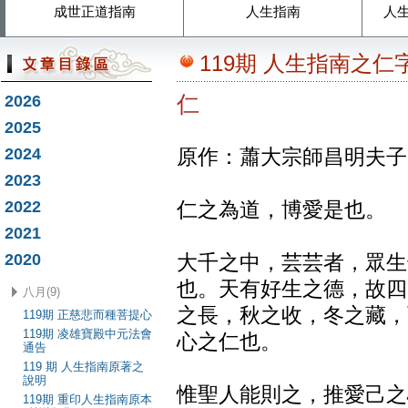
成世正道指南
人生指南
人
119期 人生指南之仁
仁
2026
2025
2024
原作：蕭大宗師昌明夫子
2023
2022
仁之為道，博愛是也。
2021
2020
大千之中，芸芸者，眾生
也。天有好生之德，故四
八月(9)
之長，秋之收，冬之藏，
119期 正慈悲而種菩提心
119期 凌雄寶殿中元法會
心之仁也。
通告
119 期 人生指南原著之
說明
惟聖人能則之，推愛己之
119期 重印人生指南原本