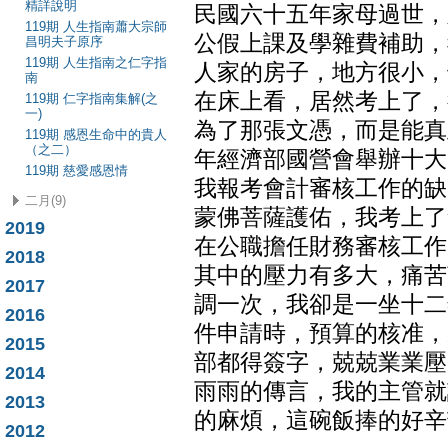
精詳說明
民國六十五年家母過世，
119期 人生指南蕭大宗師
公假上課及學雜費補助，
昌明夫子原序
119期 人生指南之仁字指
人家的房子，地方很小，
南
在床上看，居然考上了，
119期 仁字指南集解(之
一)
為了那張文憑，而是能真
119期 感恩生命中的貴人
（之二）
年經濟部國營會舉辦十大
119期 慈愛感恩情
我報考會計審核工作的缺
二月(9)
蒙佛菩薩護佑，我考上了
2019
在公職擔任財務審核工作
2018
其中的壓力有多大，痛苦
2017
調一次，我卻是一坐十二
2016
件申請時，預算的核准，
2015
部都得簽字，兢兢業業壓
2014
雨雨的傳言，我的主管就
2013
的麻煩，這碗飯捧的好辛
2012