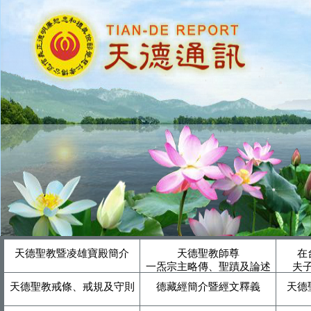
天德聖教暨凌雄寶殿簡介
天德聖教師尊
在
一炁宗主略傳、聖蹟及論述
夫
天德聖教戒條、戒規及守則
德藏經簡介暨經文釋義
天德