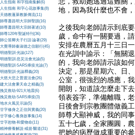
悲，救助她逃過這難關，
人生指南 和字指南集解(6)
人生指南 和字心花故事集(8)
地，因為我什麼也不會，
天德教蓬萊教脈傳流(11)
師尊蕭昌明大宗師聖蹟(16)
之後我向老師請示到底要
師尊蕭昌明大宗師著述(10)
師尊120年聖誕特刊(36)
歲，命中有一關要過，請
師公笛卿夫子行誼‧論著(29)
安排在農曆五月十三日一
大覺導師秦淑德之信願行(45)
在光訓中諭示：「無關退
明德聖訓‧光諭(127)
明德聖訓‧息災法會光諭(5)
的，我向老師請示該如何
明德聖訓‧SARS瘴疫光諭(7)
決定，那是星期六、日、
明德聖訓‧光諭釋義(20)
大慈大悲之普渡法會(26)
公室，很強烈的感應，我
建大法會秉天命之精義(3)
開朗，知道該怎麼走下去
挽災救劫‧921大地震(6)
領表簽字，準備離職，老
挽災救劫‧SARS瘴疫(3)
地水火風災示諭(5)
日後會到宗教團體做義工
廿字修身之正信與實義(20)
師尊大顯神威，我的同事
廿字修心養身故事集(14)
廿字恕物‧和愛物命(11)
五十七歲，全家團圓，農
精神療養解說‧戒規‧醫道(31)
把她的病歷做成重要的參
精神療養感應實證(78)