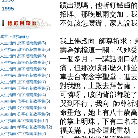
蹟出現嗎，他斬釘鐵齒的
1995
招牌。那晚風雨交加，我
不知該怎麼辦，家人說我
成世正道指南(7)
我上佛殿向 師尊祈求：
人生指南 忠字指南集解(5)
壽為她檔這一關，代她受
人生指南 忠字心花故事集(6)
人生指南 恕字指南集解(3)
一個多月，一講話開口就
人生指南 恕字心花故事集(4)
痛，但那次咳那麼久肺並
人生指南 廉字指南集解(3)
人生指南 廉字心花故事集(4)
車去台南念字聖堂，進去
人生指南 正字指南集解(7)
對我說，上殿去拜菩薩，
人生指南 正字心花故事集(7)
可憐呀，咳的背部都駝了
人生指南 信字指南集解(4)
人生指南 信字心花故事集(5)
哭到不行，我向 師尊祈
人生指南 公字指南集解(6)
命垂危，她上有八十歲高
人生指南 公字心花故事集(9)
的掌上明珠，下有二名未
人生指南 孝字指南集解(12)
人生指南 孝字心花故事集(12)
福美滿，如今遭此重劫，
人生指南 仁字指南集解(2)