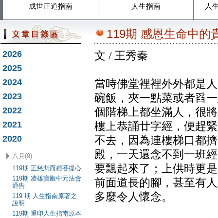
成世正道指南
人生指南
人
119期 感恩生命中
2026
文 / 王秀秦
2025
2024
當時佛堂裡裡外外都是人
2023
碗飯，夾一點菜或者舀一
2022
個階梯上都坐滿人，很將
2021
樓上恭誦廿字經，便趕緊
2020
不去，因為連樓梯口都擠
殿，一天還念不到一班經
八月(9)
要飄起來了；上供時更是
119期 正慈悲而種菩提心
119期 凌雄寶殿中元法會
前面道長的腳，甚至有人
通告
多麼令人懷念。
119 期 人生指南原著之
說明
119期 重印人生指南原本