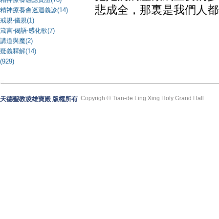
悲成全，那裏是我們人都
精神療養會巡迴義診(14)
戒規‧儀規(1)
箴言‧偈語‧感化歌(7)
講道與魔(2)
疑義釋解(14)
(929)
Copyrigh © Tian-de Ling Xing Holy Grand Hall
天德聖教凌雄寶殿 版權所有