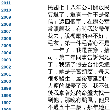
2011
民國七十八年公司開放民
2010
要退了，還有一件事是促
2009
信」這四個字，在辦公室
2008
常照顧我，有時我沒帶便
2007
我去，說餐廳的菜不好，
2006
毛衣，第一件毛背心不是
2005
三十年了，我還在穿，捨
2004
司，第二年同事告訴我她
2003
了，我請了假去台北榮總
2002
了，她是子宮頸癌，每天
2001
很多醫生，最後蔓延到肺
2000
人瘦的都變了形，我不知
1999
後我拿著她的命盤去找一
1998
到他，那晚有颱風，他只
1997
不過五十二歲，那年她正
1996